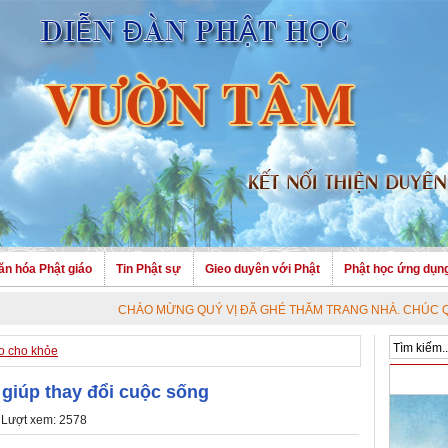
ăn hóa Phật giáo
Tin Phật sự
Gieo duyên với Phật
Phật học ứng dụn
CHÀO MỪNG QUÝ VỊ ĐÃ GHÉ THĂM TRANG NHÀ. CHÚC QUÝ VỊ AN VU
o cho khỏe
 giúp thay đổi cuộc sống
 Lượt xem: 2578