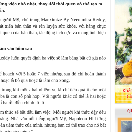
ững việc nhỏ nhặt, thay đổi thói quen có thể tạo ra
ân.
ng người Mỹ, chủ trang Manximize By Neeramitra Reddy,
át triển bản thân và rèn luyện sức khỏe, với hàng chục
ói quen của bản thân, tác động tích cực và mang tính hiệu
ẽ làm vào hôm sau
Reddy luôn quyết định ba việc sẽ làm bằng bất cứ giá nào
kế hoạch với 5 hoặc 7 việc nhưng sau đó chỉ hoàn thành
 hoặc là bỏ qua hoặc là làm cho xong.
trong khi một - hai nhiệm vụ là chỉ tiêu quá ít cho một
ba là con số phù hợp. Với người khác có thể là hai hoặc
 ba rồi điều chỉnh từ từ.
QU
iềm thức sẽ bắt đầu làm việc. Mỗi người khi thức dậy đều
ràng. Nhà văn nổi tiếng người Mỹ, Napoleon Hill từng
oàn tiềm thức của mình, nhưng bạn có thể trao cho nó bất
êu nào của mình."