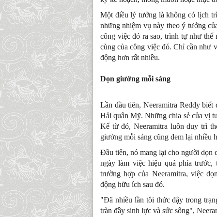
Một điều lý tưởng là không có lịch t
những nhiệm vụ này theo ý tưởng của
công việc đó ra sao, trình tự như thế
cùng của công việc đó. Chỉ cần như v
động hơn rất nhiều.
Dọn giường mỗi sáng
Lần đầu tiên, Neeramitra Reddy biết 
Hải quân Mỹ. Những chia sẻ của vị t
Kể từ đó, Neeramitra luôn duy trì 
giường mỗi sáng cũng đem lại nhiều h
Đầu tiên, nó mang lại cho người dọn 
ngày làm việc hiệu quả phía trước,
trường hợp của Neeramitra, việc dọ
động hữu ích sau đó.
"Đã nhiều lần tôi thức dậy trong trạ
tràn đầy sinh lực và sức sống", Neeram