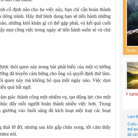
rình cố định nào cho ba việc này, bạn chỉ cần hoàn thành
 riêng mình. Hãy thử hình dung bạn sẽ tiến hành những
 nào, những khó khăn gì có thể gặp phải, và kết quả cuối
ậy mọi công việc trong ngày sẽ tiến hành suôn sẻ và chủ
Thuận 
được thói quen này trong bài phát biểu của một vị tướng
ướng đã truyền cảm hứng cho ông và quyết định thử làm.
thói quen này mà không bỏ qua một ngày nào. Việc dọn
iệu quả bất ngờ.
Ý nghĩ
cảm giác thành công một nhiệm vụ, tạo động lực cho một
 thúc đẩy mỗi người hoàn thành nhiều việc hơn. Trong
n giường vào buổi sáng đã kích hoạt một loạt các hoạt
Làm t
Cuộc 
ng thái lờ đờ, nhưng sau khi gấp chăn xong, tôi cảm thấy
thể k
itra nói.
tất cả!