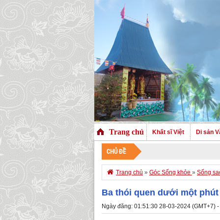
Trang chủ
Khất sĩ Việt
Di sản V
CHỦ ĐỀ

Trang chủ
»
Góc Sống khỏe
»
Sống sa
Ba thói quen dưới một phút
Ngày đăng: 01:51:30 28-03-2024 (GMT+7) -