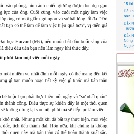
15 lờ
ước vào phòng, hình ảnh chiếc giường được dọn dẹp gọn
Dấu h
ng lực của ông. Cuối cùng, vào cuối một ngày làm việc
hơn: 
giúp ông có một giấc ngủ ngon và sự hài lòng tối đa. "Đó
Đắk N
ất bạn có thể làm để làm việc hiệu quả hơn", vị diễn giả
Trườn
Đắk N
Nông 
ại học Harvard (Mỹ), nếu muốn bắt đầu buổi sáng của
Ngọc 
là điều đầu tiên bạn nên làm ngay khi thức dậy.
ột phút làm một việc mỗi ngày
ho một nhiệm vụ nhất định mỗi ngày có thể mang đến kết
những gì bạn muốn hoặc bất kỳ việc gì khác mà bản thân
 bé buộc bạn phải thực hiện mỗi ngày và "sự nhất quán"
ến thành công. Điều thực sự khiến đây là một thói quen
sẽ không dừng lại sau một phút mà sẽ tiếp tục làm việc.
n khó nhất. Nhưng một khi đã bắt tay thực hiện, mọi việc
 dốc, tích tiểu thành đại. Hơn nữa, khi chúng ta không
thói quen này mà bản thân có thể hoàn thành xuất sắc.