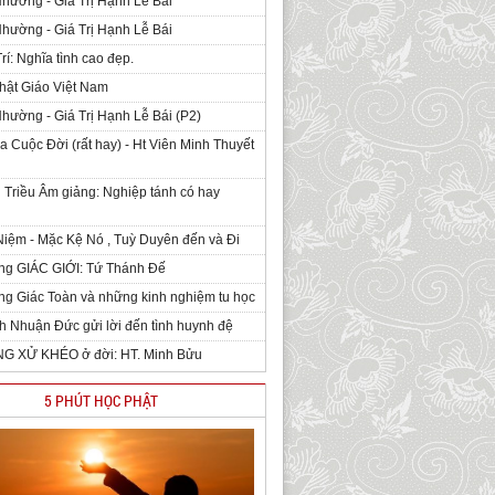
Nhường - Giá Trị Hạnh Lễ Bái
Nhường - Giá Trị Hạnh Lễ Bái
rí: Nghĩa tình cao đẹp.
hật Giáo Việt Nam
Nhường - Giá Trị Hạnh Lễ Bái (P2)
 Cuộc Đời (rất hay) - Ht Viên Minh Thuyết
 Triều Âm giảng: Nghiệp tánh có hay
iệm - Mặc Kệ Nó , Tuỳ Duyên đến và Đi
ng GIÁC GIỚI: Tứ Thánh Đế
g Giác Toàn và những kinh nghiệm tu học
h Nhuận Đức gửi lời đến tình huynh đệ
NG XỬ KHÉO ở đời: HT. Minh Bửu
5 PHÚT HỌC PHẬT