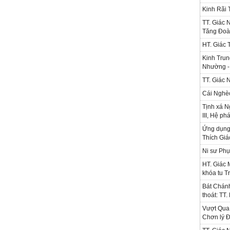
Kinh Rãi
TT. Giác 
Tăng Đoà
HT. Giác 
Kinh Trun
Nhường - 
TT. Giác 
Cái Nghè
Tịnh xá N
III, Hệ ph
Ứng dụng l
Thích Gi
Ni sư Phụ
HT. Giác 
khóa tu T
Bát Chánh
thoát: TT
Vượt Qua 
Chơn lý Đ