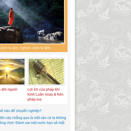
cảnh tu đức, nghịch cảnh tu tâm.
a đời người
Lợi ích của pháp khí
Kinh Luân Xoay & Kèn
pháp loa
hế nào để chuyển nghiệp?
đời này chẳng qua là một ván cờ ta không
hông chơi: Đánh sai một nước bạn sẽ mất