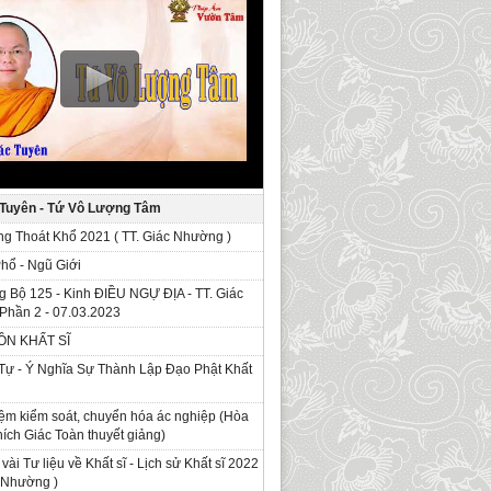
 Tuyên - Tứ Vô Lượng Tâm
g Thoát Khổ 2021 ( TT. Giác Nhường )
Phổ - Ngũ Giới
g Bộ 125 - Kinh ÐIỀU NGỰ ĐỊA - TT. Giác
Phần 2 - 07.03.2023
ỒN KHẤT SĨ
Tự - Ý Nghĩa Sự Thành Lập Đạo Phật Khất
ệm kiểm soát, chuyển hóa ác nghiệp (Hòa
ích Giác Toàn thuyết giảng)
 vài Tư liệu về Khất sĩ - Lịch sử Khất sĩ 2022
c Nhường )