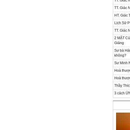
TT. Giác 
TT. Giác 
HT. Giác T
Lịch Sử P
TT. Giác 
2 MẶT Của
Giảng
Sư bà Hải
không?
Sư Minh N
Hoà thượ
Hoà thượn
Thầy Thíc
3 cách Ứ