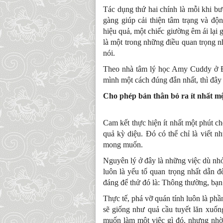
Tác dụng thứ hai chính là mỗi khi b
gàng giúp cải thiện tâm trạng và độ
hiệu quả, một chiếc giường êm ái lại 
là một trong những điều quan trọng nh
nói.
Theo nhà tâm lý học Amy Cuddy ở Đ
mình một cách đúng đắn nhất, thì đây 
Cho phép bản thân bỏ ra ít nhất m
Cam kết thực hiện ít nhất một phút c
quả kỳ diệu. Đó có thể chỉ là viết 
mong muốn.
Nguyên lý ở đây là những việc dù nhỏ
luôn là yếu tố quan trọng nhất dẫn đ
đáng để thử đó là: Thông thường, bạn 
Thực tế, phá vỡ quán tính luôn là phầ
sẽ giống như quả cầu tuyết lăn xuống
muốn làm một việc gì đó, nhưng nhờ 