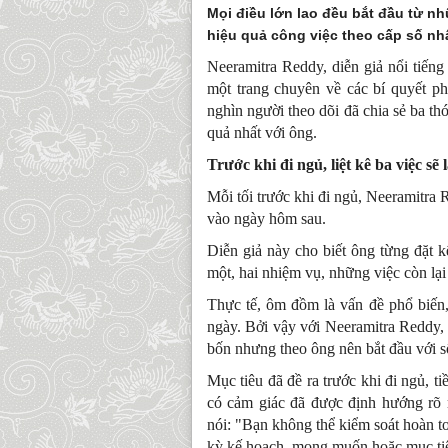
Mọi điều lớn lao đều bắt đầu từ nh
hiệu quả công việc theo cấp số nh
Neeramitra Reddy, diễn giả nổi tiế
một trang chuyên về các bí quyết ph
nghìn người theo dõi đã chia sẻ ba th
quả nhất với ông.
Trước khi đi ngủ, liệt kê ba việc s
Mỗi tối trước khi đi ngủ, Neeramitra 
vào ngày hôm sau.
Diễn giả này cho biết ông từng đặt 
một, hai nhiệm vụ, những việc còn lại
Thực tế, ôm đồm là vấn đề phổ biến, 
ngày. Bởi vậy với Neeramitra Reddy, 
bốn nhưng theo ông nên bắt đầu với số
Mục tiêu đã đề ra trước khi đi ngủ, t
có cảm giác đã được định hướng rõ 
nói: "Bạn không thể kiểm soát hoàn t
kỳ kế hoạch, mong muốn hoặc mục ti