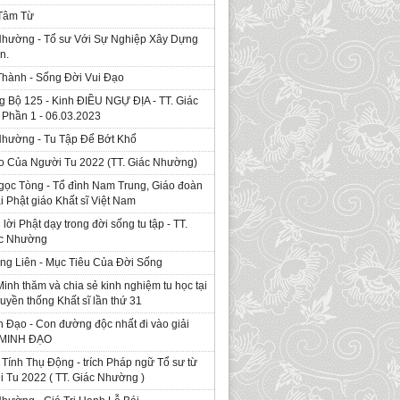
 Tâm Từ
Nhường - Tổ sư Với Sự Nghiệp Xây Dựng
n.
Thành - Sống Đời Vui Đạo
g Bộ 125 - Kinh ÐIỀU NGỰ ĐỊA - TT. Giác
Phần 1 - 06.03.2023
Nhường - Tu Tập Để Bớt Khổ
o Của Người Tu 2022 (TT. Giác Nhường)
gọc Tòng - Tổ đình Nam Trung, Giáo đoàn
ái Phật giáo Khất sĩ Việt Nam
ời Phật dạy trong đời sống tu tập - TT.
ác Nhường
ng Liên - Mục Tiêu Của Đời Sống
Minh thăm và chia sẻ kinh nghiệm tu học tại
ruyền thống Khất sĩ lần thứ 31
 Đạo - Con đường độc nhất đi vào giải
. MINH ĐẠO
Tính Thụ Động - trích Pháp ngữ Tổ sư từ
i Tu 2022 ( TT. Giác Nhường )