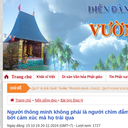
Trang chủ
Khất sĩ Việt
Di sản Văn hóa Phật giáo
Tin Phật sự
CHỦ ĐỀ
O MỪNG QUÝ VỊ ĐÃ GHÉ THĂM TRANG NHÀ. CHÚC QUÝ VỊ AN VUI VỚI PHÁP 

Trang chủ
»
Nếp sống đạo
»
Bài học Đạo lý
Người thông minh không phải là người chìm đắm 
bởi cảm xúc mà họ trải qua
Ngày đăng: 15:10:19 20-11-2024 (GMT+7) - Lượt xem: 1727