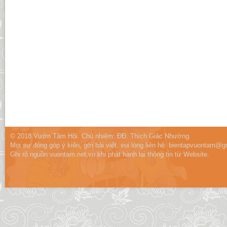
© 2018 Vườn Tâm Hội. Chủ nhiệm: ĐĐ. Thích Giác Nhường.
Mọi sự đóng góp ý kiến, gởi bài viết, vui lòng liên hệ:
bientapvuontam@gm
Ghi rõ nguồn vuontam.net.vn khi phát hành lại thông tin từ Website.