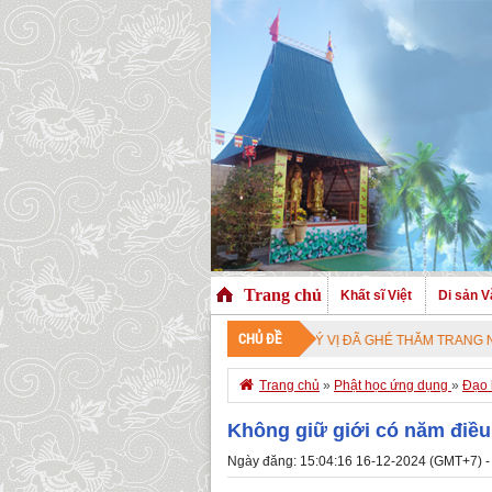
Trang chủ
Khất sĩ Việt
Di sản V
CHỦ ĐỀ
CHÀO MỪNG QUÝ VỊ ĐÃ GHÉ THĂM TRANG NHÀ. CHÚC Q

Trang chủ
»
Phật học ứng dụng
»
Đạo 
Không giữ giới có năm điều
Ngày đăng: 15:04:16 16-12-2024 (GMT+7) -