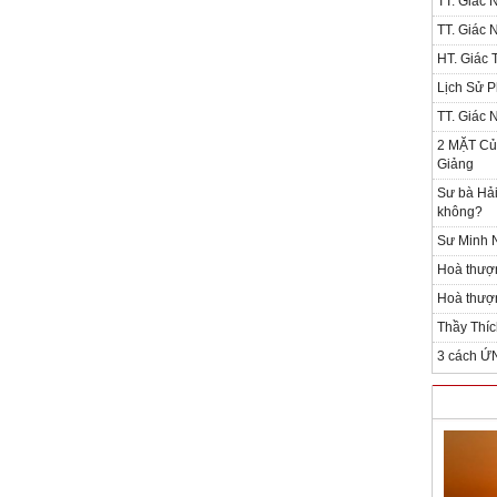
TT. Giác 
TT. Giác 
HT. Giác T
Lịch Sử P
TT. Giác 
2 MẶT Của
Giảng
Sư bà Hải
không?
Sư Minh N
Hoà thượ
Hoà thượn
Thầy Thíc
3 cách Ứ