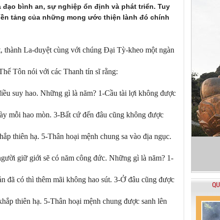
đạo bình an, sự nghiệp ổn định và phát triển. Tuy
 nền tảng của những mong ước thiện lành đó chính
ật, thành La-duyệt cùng với chúng Đại Tỳ-kheo một ngàn
ế Tôn nói với các Thanh tín sĩ rằng:
iều suy hao. Những gì là năm? 1-Cầu tài lợi không được
ngày mỗi hao mòn. 3-Bất cứ đến đâu cũng không được
hắp thiên hạ. 5-Thân hoại mệnh chung sa vào địa ngục.
m người giữ giới sẽ có năm công đức. Những gì là năm? 1-
ản đã có thì thêm mãi không hao sút. 3-Ở đâu cũng được
QU
khắp thiên hạ. 5-Thân hoại mệnh chung được sanh lên