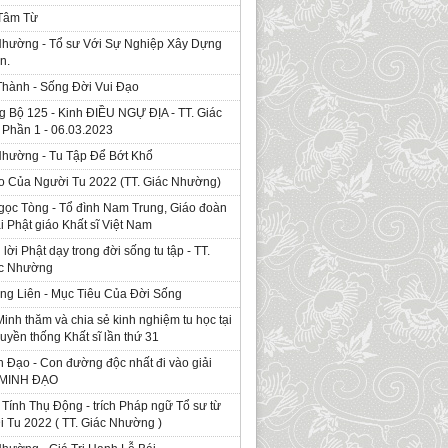
 Tâm Từ
Nhường - Tổ sư Với Sự Nghiệp Xây Dựng
n.
Thành - Sống Đời Vui Đạo
g Bộ 125 - Kinh ÐIỀU NGỰ ĐỊA - TT. Giác
Phần 1 - 06.03.2023
Nhường - Tu Tập Để Bớt Khổ
o Của Người Tu 2022 (TT. Giác Nhường)
gọc Tòng - Tổ đình Nam Trung, Giáo đoàn
ái Phật giáo Khất sĩ Việt Nam
ời Phật dạy trong đời sống tu tập - TT.
ác Nhường
ng Liên - Mục Tiêu Của Đời Sống
Minh thăm và chia sẻ kinh nghiệm tu học tại
ruyền thống Khất sĩ lần thứ 31
 Đạo - Con đường độc nhất đi vào giải
. MINH ĐẠO
Tính Thụ Động - trích Pháp ngữ Tổ sư từ
i Tu 2022 ( TT. Giác Nhường )