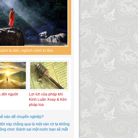
cảnh tu đức, nghịch cảnh tu tâm.
a đời người
Lợi ích của pháp khí
Kinh Luân Xoay & Kèn
pháp loa
hế nào để chuyển nghiệp?
đời này chẳng qua là một ván cờ ta không
hông chơi: Đánh sai một nước bạn sẽ mất