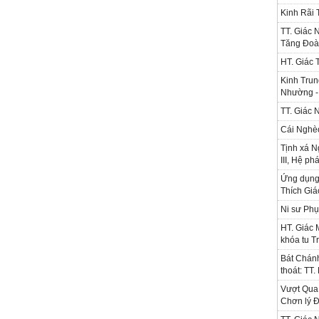
Kinh Rãi
TT. Giác 
Tăng Đoà
HT. Giác 
Kinh Trun
Nhường - 
TT. Giác 
Cái Nghè
Tịnh xá N
III, Hệ ph
Ứng dụng l
Thích Gi
Ni sư Phụ
HT. Giác 
khóa tu T
Bát Chánh
thoát: TT
Vượt Qua 
Chơn lý Đ