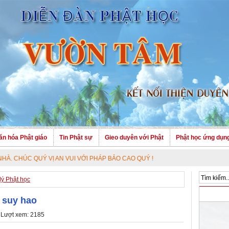
ăn hóa Phật giáo
Tin Phật sự
Gieo duyên với Phật
Phật học ứng dụn
UÝ VỊ AN VUI VỚI PHÁP BẢO CAO QUÝ !
lý Phật học
 suy hao
 Lượt xem: 2185