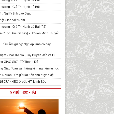
Nhường - Giá Trị Hạnh Lễ Bái
Nhường - Giá Trị Hạnh Lễ Bái
rí: Nghĩa tình cao đẹp.
hật Giáo Việt Nam
Nhường - Giá Trị Hạnh Lễ Bái (P2)
 Cuộc Đời (rất hay) - Ht Viên Minh Thuyết
 Triều Âm giảng: Nghiệp tánh có hay
iệm - Mặc Kệ Nó , Tuỳ Duyên đến và Đi
ng GIÁC GIỚI: Tứ Thánh Đế
g Giác Toàn và những kinh nghiệm tu học
h Nhuận Đức gửi lời đến tình huynh đệ
NG XỬ KHÉO ở đời: HT. Minh Bửu
5 PHÚT HỌC PHẬT