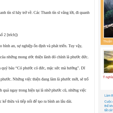
h tín sĩ hãy trở về. Các Thanh tín sĩ vâng lời, đi quanh
 2 [trích])
Thuận 
 bình an, sự nghiệp ổn định và phát triển. Tuy vậy,
 của những mong ước thiện lành đó chính là phước đức.
ệm quý báu “Có phước có đức, mặc sức mà hưởng”. Dĩ
Ý nghĩ
phước. Những việc thiện đang làm là phước mới, sẽ trổ
h quả ngay trong hiện tại là nhờ phước cũ, những việc
Làm t
kế thừa và tiếp nối để tạo ra bình an lâu dài.
Cuộc 
thể k
tất cả!