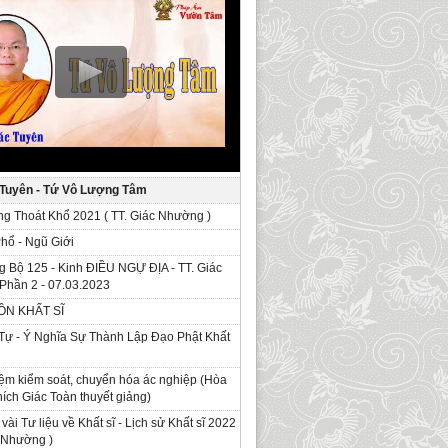
 Tuyên - Tứ Vô Lượng Tâm
g Thoát Khổ 2021 ( TT. Giác Nhường )
Phổ - Ngũ Giới
g Bộ 125 - Kinh ÐIỀU NGỰ ĐỊA - TT. Giác
Phần 2 - 07.03.2023
ỒN KHẤT SĨ
Tự - Ý Nghĩa Sự Thành Lập Đạo Phật Khất
ệm kiểm soát, chuyển hóa ác nghiệp (Hòa
ích Giác Toàn thuyết giảng)
 vài Tư liệu về Khất sĩ - Lịch sử Khất sĩ 2022
c Nhường )