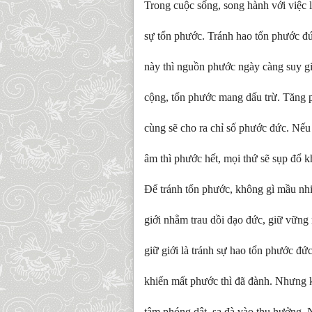
Trong cuộc sống, song hành với việc l
sự tổn phước. Tránh hao tổn phước đứ
này thì nguồn phước ngày càng suy gi
cộng, tổn phước mang dấu trừ. Tăng p
cùng sẽ cho ra chỉ số phước đức. Nế
âm thì phước hết, mọi thứ sẽ sụp đổ 
Để tránh tổn phước, không gì mầu nhi
giới nhằm trau dồi đạo đức, giữ vữn
giữ giới là tránh sự hao tổn phước đ
khiến mất phước thì đã đành. Nhưng k
tâm phóng dật, sa đà vào thụ hưởng. N