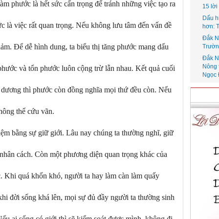
àm phước là hết sức cẩn trọng để tránh những việc tạo ra
15 lờ
Dấu h
c là việc rất quan trọng. Nếu không lưu tâm đến vấn đề
hơn: 
Đắk N
ảm. Để dễ hình dung, ta biểu thị tăng phước mang dấu
Trườn
Đắk N
Nông 
hước và tổn phước luôn cộng trừ lẫn nhau. Kết quả cuối
Ngọc 
u dương thì phước còn đồng nghĩa mọi thứ đều còn. Nếu
không thể cứu vãn.
ệm bằng sự giữ giới. Lâu nay chúng ta thường nghĩ, giữ
g nhân cách. Còn một phương diện quan trọng khác của
ức. Khi quá khốn khó, người ta hay làm càn làm quấy
hi đời sống khá lên, mọi sự đủ đầy người ta thường sinh
ếu ai sống có giới thì sẽ kiểm soát được mình, không đi