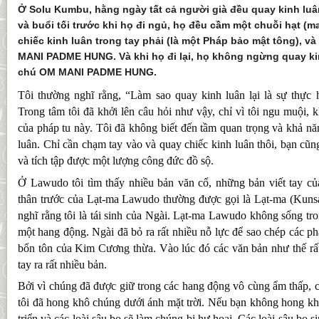
Ở Solu Kumbu, hằng ngày tất cả người già đều quay kinh luâ
và buổi tối trước khi họ đi ngủ, họ đều cầm một chuỗi hạt (mal
chiếc kinh luân trong tay phải (là một Pháp bảo mật tông), và
MANI PADME HUNG. Và khi họ đi lại, họ không ngừng quay kin
chú OM MANI PADME HUNG.
Tôi thường nghĩ rằng, “Làm sao quay kinh luân lại là sự thực
Trong tâm tôi đã khởi lên câu hỏi như vậy, chỉ vì tôi ngu muội, 
của pháp tu này. Tôi đã không biết đến tầm quan trọng và khả năn
luân. Chỉ cần chạm tay vào và quay chiếc kinh luân thôi, bạn cũng
và tích tập được một lượng công đức đồ sộ.
Ở Lawudo tôi tìm thấy nhiều bản văn cổ, những bản viết tay 
thân trước của Lạt-ma Lawudo thường được gọi là Lạt-ma (Kuns
nghĩ rằng tôi là tái sinh của Ngài. Lạt-ma Lawudo không sống tro
một hang động. Ngài đã bỏ ra rất nhiều nỗ lực để sao chép các ph
bổn tôn của Kim Cương thừa. Vào lúc đó các văn bản như thế rất
tay ra rất nhiều bản.
Bởi vì chúng đã được giữ trong các hang động vô cùng ẩm thấp, c
tôi đã hong khô chúng dưới ánh mặt trời. Nếu bạn không hong khô
triển và các loài sâu bọ sẽ làm chúng bị hư hoại. Các loài sâu bọ s