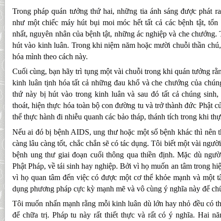
Trong pháp quán tưởng thứ hai, những tia ánh sáng được phát ra
như một chiếc máy hút bụi moi móc hết tất cả các bệnh tật, tổn 
nhất, nguyên nhân của bệnh tật, những ác nghiệp và che chướng. 
hút vào kinh luân. Trong khi niệm năm hoặc mười chuỗi thần chú,
hóa mình theo cách này.
Cuối cùng, bạn hãy trì tụng một vài chuỗi trong khi quán tưởng rằn
kinh luân tịnh hóa tất cả những đau khổ và che chướng của chún
thứ này bị hút vào trong kinh luân và sau đó tất cả chúng sinh
thoát, hiện thực hóa toàn bộ con đường tu và trở thành đức Phật 
thể thực hành đi nhiễu quanh các bảo tháp, thánh tích trong khi th
Nếu ai đó bị bệnh AIDS, ung thư hoặc một số bệnh khác thì nên t
càng lâu càng tốt, chắc chắn sẽ có tác dụng. Tôi biết một vài ngườ
bệnh ung thư giai đoạn cuối thông qua thiền định. Mặc dù người
Phật Pháp, về tái sinh hay nghiệp. Bởi vì họ muốn an tâm trong hiện
vì họ quan tâm đến việc có được một cơ thể khỏe mạnh và một tâ
dụng phương pháp cực kỳ mạnh mẽ và vô cùng ý nghĩa này để ch
Tôi muốn nhấn mạnh rằng mỗi kinh luân dù lớn hay nhỏ đều có t
để chữa trị. Pháp tu này rất thiết thực và rất có ý nghĩa. Hai n