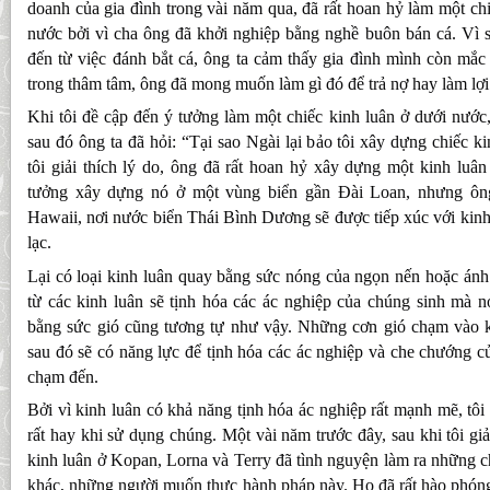
doanh của gia đình trong vài năm qua, đã rất hoan hỷ làm một ch
nước bởi vì cha ông đã khởi nghiệp bằng nghề buôn bán cá. Vì s
đến từ việc đánh bắt cá, ông ta cảm thấy gia đình mình còn mắc n
trong thâm tâm, ông đã mong muốn làm gì đó để trả nợ hay làm lợi 
Khi tôi đề cập đến ý tưởng làm một chiếc kinh luân ở dưới nước
sau đó ông ta đã hỏi: “Tại sao Ngài lại bảo tôi xây dựng chiếc k
tôi giải thích lý do, ông đã rất hoan hỷ xây dựng một kinh luân
tưởng xây dựng nó ở một vùng biển gần Đài Loan, nhưng ôn
Hawaii, nơi nước biển Thái Bình Dương sẽ được tiếp xúc với kinh 
lạc.
Lại có loại kinh luân quay bằng sức nóng của ngọn nến hoặc ánh
từ các kinh luân sẽ tịnh hóa các ác nghiệp của chúng sinh mà n
bằng sức gió cũng tương tự như vậy. Những cơn gió chạm vào k
sau đó sẽ có năng lực để tịnh hóa các ác nghiệp và che chướng c
chạm đến.
Bởi vì kinh luân có khả năng tịnh hóa ác nghiệp rất mạnh mẽ, tôi
rất hay khi sử dụng chúng. Một vài năm trước đây, sau khi tôi giả
kinh luân ở Kopan, Lorna và Terry đã tình nguyện làm ra những ch
khác, những người muốn thực hành pháp này. Họ đã rất hào phóng