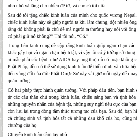
nho nhỏ và tặng cho nhiều đệ tử, và cho cả tôi nữa.
Sau đó tôi tặng chiếc kinh luân của mình cho quốc vương Nepal. 
chiếc kinh luân này sẽ giúp người ta khi lâm chung, đột nhiên ông 
rằng đó không phải là chủ đề mà người ta thường hay nói với ông t
có phải giữ nó không?” Thì tôi nói, “Có.”
Trong bản kinh cũng đề cập rằng kinh luân giúp ngăn chặn các t
khác gây hại và ngăn chặn bệnh tật, vì vậy tôi có ý tưởng sử dụn
ai mắc phải các bệnh như AIDS hay ung thư, dù có hoặc không có
Phật Pháp, đều có thể sử dụng kinh luân để thiền định và chữa bệ
đến vùng đất của đức Phật Dược Sư này vài giờ mỗi ngày để quay
quán tưởng.
Có hai pháp thực hành quán tưởng. Với pháp đầu tiên, bạn hình 
từ các câu thần chú trong kinh luân, chiếu sáng bạn và tịnh hóa 
những nguyên nhân của bệnh tật, những suy nghĩ tiêu cực của bạ
còn lưu lại trong dòng tâm thức tương tục của bạn. Sau đó, bạn hì
cả chúng sinh và tịnh hóa tất cả những đau khổ của họ, cũng 
chướng của họ.
Chuyển kinh luân cầm tay nhỏ