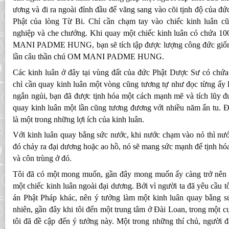
ương và đi ra ngoài đỉnh đầu để vãng sang vào cõi tịnh độ của đứ
Phật của lòng Từ Bi. Chỉ cần chạm tay vào chiếc kinh luân c
nghiệp và che chướng. Khi quay một chiếc kinh luân có chứa 1
MANI PADME HUNG, bạn sẽ tích tập được lượng công đức giốn
lần câu thần chú OM MANI PADME HUNG.
Các kinh luân ở đây tại vùng đất của đức Phật Dược Sư có chứa 
chỉ cần quay kinh luân một vòng cũng tương tự như đọc từng ấy l
ngắn ngủi, bạn đã được tịnh hóa một cách mạnh mẽ và tích lũy đ
quay kinh luân một lần cũng tương đương với nhiều năm ẩn tu. Đ
là một trong những lợi ích của kinh luân.
Với kinh luân quay bằng sức nước, khi nước chạm vào nó thì nướ
đó chảy ra đại dương hoặc ao hồ, nó sẽ mang sức mạnh để tịnh hóa 
và côn trùng ở đó.
Tôi đã có một mong muốn, gần đây mong muốn ấy càng trở nên 
một chiếc kinh luân ngoài đại dương. Bởi vì người ta đã yêu cầu tô
án Phật Pháp khác, nên ý tưởng làm một kinh luân quay bằng sứ
nhiên, gần đây khi tôi đến một trung tâm ở Đài Loan, trong một c
tôi đã đề cập đến ý tưởng này. Một trong những thí chủ, người 