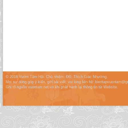
© 2018 Vườn Tâm Hội. Chủ nhiệm: ĐĐ. Thích Giác Nhường.
Mọi sự đóng góp ý kiến, gởi bài viết, vui lòng liên hệ:
bientapvuontam@gm
Ghi rõ nguồn vuontam.net.vn khi phát hành lại thông tin từ Website.