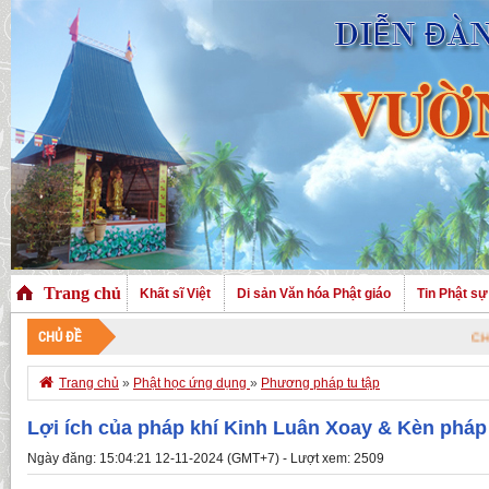
Trang chủ
Khất sĩ Việt
Di sản Văn hóa Phật giáo
Tin Phật sự
CHỦ ĐỀ
CHÀO MỪNG 

Trang chủ
»
Phật học ứng dụng
»
Phương pháp tu tập
Lợi ích của pháp khí Kinh Luân Xoay & Kèn pháp
Ngày đăng: 15:04:21 12-11-2024 (GMT+7) - Lượt xem: 2509