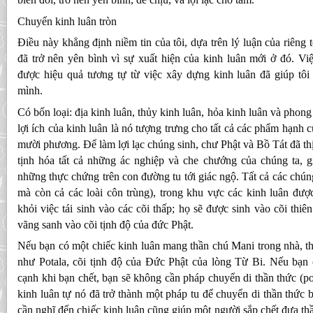
Chuyển kinh luân tròn
Điều này khẳng định niềm tin của tôi, dựa trên lý luận của riêng 
đã trở nên yên bình vì sự xuất hiện của kinh luân mới ở đó. V
được hiệu quả tương tự từ việc xây dựng kinh luân đã giúp tôi
mình.
Có bốn loại: địa kinh luân, thủy kinh luân, hỏa kinh luân và phon
lợi ích của kinh luân là nó tượng trưng cho tất cả các phẩm hạnh
mười phương. Để làm lợi lạc chúng sinh, chư Phật và Bồ Tát đã thị
tịnh hóa tất cả những ác nghiệp và che chướng của chúng ta, g
những thực chứng trên con đường tu tới giác ngộ. Tất cả các chún
mà còn cả các loài côn trùng), trong khu vực các kinh luân đư
khỏi việc tái sinh vào các cõi thấp; họ sẽ được sinh vào cõi thi
vãng sanh vào cõi tịnh độ của đức Phật.
Nếu bạn có một chiếc kinh luân mang thần chú Mani trong nhà, th
như Potala, cõi tịnh độ của Đức Phật của lòng Từ Bi. Nếu bạn 
cạnh khi bạn chết, bạn sẽ không cần pháp chuyển di thần thức (p
kinh luân tự nó đã trở thành một pháp tu để chuyển di thần thức 
cần nghĩ đến chiếc kinh luân cũng giúp một người sắp chết đưa th