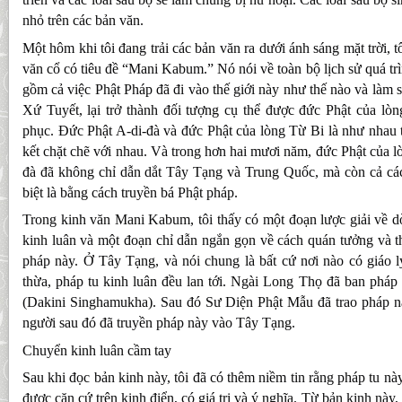
nhỏ trên các bản văn.
Một hôm khi tôi đang trải các bản văn ra dưới ánh sáng mặt trời, 
văn cổ có tiêu đề “Mani Kabum.” Nó nói về toàn bộ lịch sử quá trìn
gồm cả việc Phật Pháp đã đi vào thế giới này như thế nào và làm
Xứ Tuyết, lại trở thành đối tượng cụ thể được đức Phật của 
phục. Đức Phật A-di-đà và đức Phật của lòng Từ Bi là như nhau t
kết chặt chẽ với nhau. Và trong hơn hai mươi năm, đức Phật của l
đà đã không chỉ dẫn dắt Tây Tạng và Trung Quốc, mà còn cả cá
biệt là bằng cách truyền bá Phật pháp.
Trong kinh văn Mani Kabum, tôi thấy có một đoạn lược giải về d
kinh luân và một đoạn chỉ dẫn ngắn gọn về cách quán tưởng và t
pháp này. Ở Tây Tạng, và nói chung là bất cứ nơi nào có giáo
thừa, pháp tu kinh luân đều lan tới. Ngài Long Thọ đã ban phá
(Dakini Singhamukha). Sau đó Sư Diện Phật Mẫu đã trao pháp 
người sau đó đã truyền pháp này vào Tây Tạng.
Chuyển kinh luân cầm tay
Sau khi đọc bản kinh này, tôi đã có thêm niềm tin rằng pháp tu nà
được căn cứ trên kinh điển, có giá trị và ý nghĩa. Từ bản kinh này, 