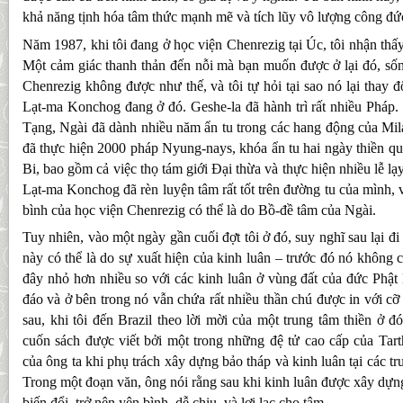
khả năng tịnh hóa tâm thức mạnh mẽ và tích lũy vô lượng công đức
Năm 1987, khi tôi đang ở học viện Chenrezig tại Úc, tôi nhận thấ
Một cảm giác thanh thản đến nỗi mà bạn muốn được ở lại đó, sốn
Chenrezig không được như thế, và tôi tự hỏi tại sao nó lại thay 
Lạt-ma Konchog đang ở đó. Geshe-la đã hành trì rất nhiều Pháp. 
Tạng, Ngài đã dành nhiều năm ẩn tu trong các hang động của Mil
đã thực hiện 2000 pháp Nyung-nays, khóa ẩn tu hai ngày thiền q
Bi, bao gồm cả việc thọ tám giới Đại thừa và thực hiện nhiều lễ lạ
Lạt-ma Konchog đã rèn luyện tâm rất tốt trên đường tu của mình, v
bình của học viện Chenrezig có thể là do Bồ-đề tâm của Ngài.
Tuy nhiên, vào một ngày gần cuối đợt tôi ở đó, suy nghĩ sau lại đi
này có thể là do sự xuất hiện của kinh luân – trước đó nó không 
đây nhỏ hơn nhiều so với các kinh luân ở vùng đất của đức Phật
đáo và ở bên trong nó vẫn chứa rất nhiều thần chú được in với cỡ
sau, khi tôi đến Brazil theo lời mời của một trung tâm thiền ở đ
cuốn sách được viết bởi một trong những đệ tử cao cấp của Tar
của ông ta khi phụ trách xây dựng bảo tháp và kinh luân tại các t
Trong một đoạn văn, ông nói rằng sau khi kinh luân được xây dựn
biến đổi, trở nên yên bình, dễ chịu, và lợi lạc cho tâm.