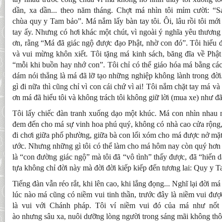
dần, xa dần... theo năm tháng. Chợt má nhìn tôi mỉm cười: “S
chùa quy y Tam bảo”. Má nắm lấy bàn tay tôi. Ôi, lâu rồi tôi mới
tay ấy. Nhưng có hơi khác một chút, vì ngoài ý nghĩa yêu thương
ơn, rằng “Má đã giác ngộ được đạo Phật, nhờ con đó”. Tôi hiểu
và vui mừng khôn xiết. Tôi tặng má kinh sách, băng đĩa về Phật 
“mỗi khi buồn hay nhớ con”. Tôi chỉ có thể giáo hóa má bằng các
dám nói thẳng là má đã lỡ tạo những nghiệp không lành trong đời.
gì đi nữa thì cũng chỉ vì con cái chứ vì ai! Tôi nắm chặt tay má 
ơn má đã hiểu tôi và không trách tôi không giữ lời (mua xe) như đ
Tôi lấy chiếc đàn tranh xuống dạo một khúc. Má con nhìn nhau 
đem đến cho má sự vinh hoa phú quý, không có nhà cao cửa rộng,
đi chơi giữa phố phường, giữa bà con lối xóm cho má được nở mặ
ước. Nhưng những gì tôi có thể làm cho má hôm nay còn quý hơn 
là “con đường giác ngộ” mà tôi đã “vô tình” thấy được, đã “hiến
tựa không chỉ đời này mà đời đời kiếp kiếp đến tương lai: Quy y 
Tiếng đàn vẫn réo rắt, khi lên cao, khi lắng đọng... Nghĩ lại đời 
lúc nào má cũng có niềm vui tinh thần, trước đây là niềm vui đượ
là vui với Chánh pháp. Tôi ví niềm vui đó của má như nốt
ào nhưng sâu xa, nuôi dưỡng lòng người trong sáng mãi không thôi