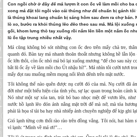
Con ngồi chờ ở đây để má lượm ít con ốc về làm mồi cho ba
xong má đặt tôi ngồi vào cái thúng như để chuẩn bị gánh tôi
là thúng khoai lang chuẩn bị sáng hôm sau đem ra chợ bán. 
lò xo, bước ra khỏi thúng lẽo đẽo theo sau má. Má lội xuốn
gối, khom lưng thò tay xuống rồi nắm lên liền một nắm ốc nh
lũ ốc tập trung nhiều nhất vậy.
Má cũng không bỏ sót những con ốc đeo trên mấy chà tre, thâ
quanh đó. Bàn tay má nhanh thoăn thoắt nhưng không hề lẫn lộn ố
ốc lớn thôi, còn ốc nhỏ má bỏ lại xuống mương “để cho sau này co
bắt lũ ốc ấy về làm mồi cho Út nhậu hỉ!”. Má nhìn tôi cười tươi tr
mấy đọt rau muống mềm mọng nổi lênh đênh trên mặt nước.
Tôi không thể nào quên được nụ cười đó của má. Nụ cười đã ám ả
đời như một biểu hiện của tình yêu, sự lạc quan trong hoàn cảnh 
Nó như một sự xóa tan, trút bỏ bao nhọc mệt để vươn lên, như
nước hồ lạnh lẽo đón ánh nắng mặt trời để mà nở, mà tỏa hương
phải là họa sĩ tài ba hay nhà nhiếp ảnh chuyên nghiệp để kịp ghi lạ
Gió lạnh từng cơn thổi rào rào trên đồng vắng. Tôi nói, hai hàm
vì lạnh: “Mình về má ơi!”…