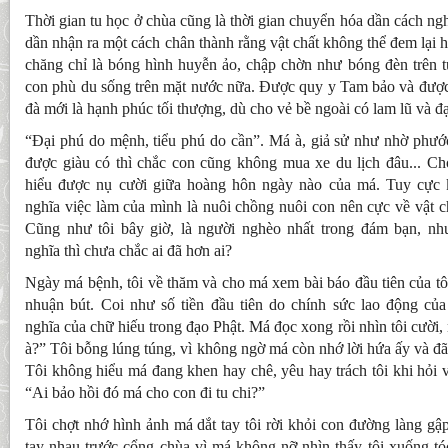
Thời gian tu học ở chùa cũng là thời gian chuyển hóa dần cách nghĩ
dần nhận ra một cách chân thành rằng vật chất không thể đem lại 
chăng chỉ là bóng hình huyễn ảo, chập chờn như bóng đèn trên 
con phù du sống trên mặt nước nữa. Được quy y Tam bảo và được 
đà mới là hạnh phúc tối thượng, dù cho vẻ bề ngoài có lam lũ và 
“Đại phú do mệnh, tiểu phú do cần”. Má à, giả sử như nhờ phướ
được giàu có thì chắc con cũng không mua xe du lịch đâu... Cho
hiểu được nụ cười giữa hoàng hôn ngày nào của má. Tuy cực
nghĩa việc làm của mình là nuôi chồng nuôi con nên cực về vật ch
Cũng như tôi bây giờ, là người nghèo nhất trong đám bạn, nh
nghĩa thì chưa chắc ai đã hơn ai?
Ngày má bệnh, tôi về thăm và cho má xem bài báo đầu tiên của tô
nhuận bút. Coi như số tiền đầu tiên do chính sức lao động của 
nghĩa của chữ hiếu trong đạo Phật. Má đọc xong rồi nhìn tôi cười, 
à?” Tôi bỗng lúng túng, vì không ngờ má còn nhớ lời hứa ấy và đã 
Tôi không hiểu má đang khen hay chê, yêu hay trách tôi khi hỏi v
“Ai bảo hồi đó má cho con đi tu chi?”
Tôi chợt nhớ hình ảnh má dắt tay tôi rời khỏi con đường làng gậ
tay nhau trước cổng chùa vì má không nỡ nhìn thấy tôi xuống tó