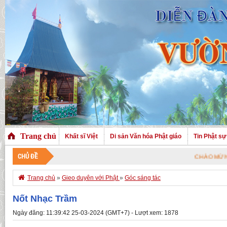
Trang chủ
Khất sĩ Việt
Di sản Văn hóa Phật giáo
Tin Phật sự
CHỦ ĐỀ
CHÀO MỪNG QUÝ VỊ ĐÃ

Trang chủ
»
Gieo duyên với Phật
»
Góc sáng tác
Nốt Nhạc Trầm
Ngày đăng: 11:39:42 25-03-2024 (GMT+7) - Lượt xem: 1878