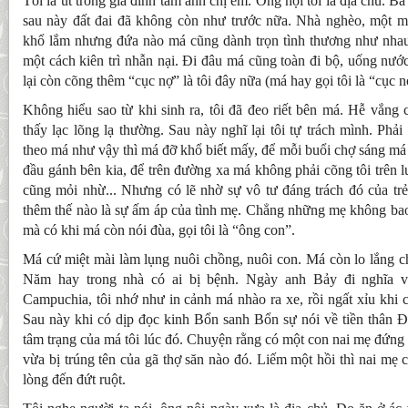
Tôi là út trong gia đình tám anh chị em. Ông nội tôi là địa chủ. B
sau này đất đai đã không còn như trước nữa. Nhà nghèo, một 
khổ lắm nhưng đứa nào má cũng dành trọn tình thương như nhau,
một cách kiên trì nhẫn nại. Đi đâu má cũng toàn đi bộ, uống nư
lại còn cõng thêm “cục nợ” là tôi đây nữa (má hay gọi tôi là “cục 
Không hiểu sao từ khi sinh ra, tôi đã đeo riết bên má. Hễ vắng
thấy lạc lõng lạ thường. Sau này nghĩ lại tôi tự trách mình. Phả
theo má như vậy thì má đỡ khổ biết mấy, để mỗi buổi chợ sáng má 
đầu gánh bên kia, để trên đường xa má không phải cõng tôi trên 
cũng mỏi nhừ... Nhưng có lẽ nhờ sự vô tư đáng trách đó của tr
thêm thế nào là sự ấm áp của tình mẹ. Chẳng những mẹ không bao
mà có khi má còn nói đùa, gọi tôi là “ông con”.
Má cứ miệt mài làm lụng nuôi chồng, nuôi con. Má còn lo lắng c
Năm hay trong nhà có ai bị bệnh. Ngày anh Bảy đi nghĩa v
Campuchia, tôi nhớ như in cảnh má nhào ra xe, rồi ngất xỉu khi c
Sau này khi có dịp đọc kinh Bổn sanh Bổn sự nói về tiền thân Đ
tâm trạng của má tôi lúc đó. Chuyện rằng có một con nai mẹ đứng 
vừa bị trúng tên của gã thợ săn nào đó. Liếm một hồi thì nai mẹ c
lòng đến đứt ruột.