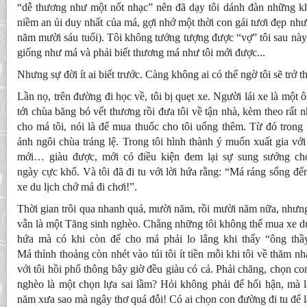
“dễ thương như một nốt nhạc” nên đã dạy tôi dánh đàn những khi 
niềm an ủi duy nhất của má, gợi nhớ một thời con gái tươi đẹp nh
năm mười sáu tuổi). Tôi không tưởng tượng được “vợ” tôi sau này
giống như má và phải biết thương má như tôi mới được...
Nhưng sự đời ít ai biết trước. Càng không ai có thể ngờ tôi sẽ trở t
Lần nọ, trên đường đi học về, tôi bị quẹt xe. Người lái xe là một 
tới chùa băng bó vết thương rồi đưa tôi về tận nhà, kèm theo rất 
cho má tôi, nói là để mua thuốc cho tôi uống thêm. Từ đó trong 
ảnh ngôi chùa tráng lệ. Trong tôi hình thành ý muốn xuất gia với
mới… giàu được, mới có điều kiện đem lại sự sung sướng ch
ngày cực khổ. Và tôi đã đi tu với lời hứa rằng: “Má ráng sống 
xe du lịch chở má đi chơi!”.
Thời gian trôi qua nhanh quá, mười năm, rồi mười năm nữa, nhưn
vẫn là một Tăng sinh nghèo. Chẳng những tôi không thể mua xe du
hứa mà có khi còn để cho má phải lo lắng khi thấy “ông thầ
Má thỉnh thoảng còn nhét vào túi tôi ít tiền mỗi khi tôi về thăm 
với tôi hồi phổ thông bây giờ đều giàu có cả. Phải chăng, chọn c
nghèo là một chọn lựa sai lầm? Hỏi không phải để hối hận, mà là
năm xưa sao mà ngây thơ quá đỗi! Có ai chọn con đường đi tu để l