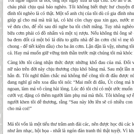
Tôi nghe người ta nói, ông nội ngày xưa là địa chủ. Do ăn ở ác 
cháu phải chịu quả báo nghèo. Tôi không biết thực hư chuyện đờ
đình tôi nghèo là có thật. Một số anh chị của tôi dù có gia đình
giúp gì cho má mà trái lại, có khi còn chạy qua xin gạo, nước 
vẻ đưa cho, để rồi sau đó nghe ba tôi chửi mắng. Tuy nhà nghèo
bữa cơm phải có đồ nhấm và một xị rượu. Nếu không thì ông sẽ
ba đem đốt cả một bó lá dừa to giữa nhà để ăn cơm chỉ vì mẹ tô
chong - để tiết kiệm dầu) cho ba ăn cơm. Lận đận là vậy, nhưng t
cả. Hay má muốn giữ vững tinh thần trước mặt chúng tôi mà khóc
Càng lớn tôi càng nhận thức được những khổ đau của má. Đối v
nữ nào trên đời này chịu thương chịu khó bằng má. Sau một lần m
hẳn đi. Tôi nghĩ thầm chắc má không thể cõng tôi đi đâu được nữ
đang nghĩ gì nên xoa đầu tôi nói: “Mai mốt đi đâu, Út cõng má h
ngoan, làm má vô cùng hài lòng. Lúc đó tôi chỉ có một ước muốn l
cưới vợ, đặng có thêm người làm phụ má mà thôi. Tôi không sợ ế
người khen tôi dễ thương, rằng “Sau này lớn lên sẽ có nhiều con (
cho mà coi!”
Má tôi vốn là một tiểu thư trâm anh đài các, nên được học đủ các 
như âm nhạc, hội họa - nhất là ngón đàn tranh thì thật tuyệt. Vì khi