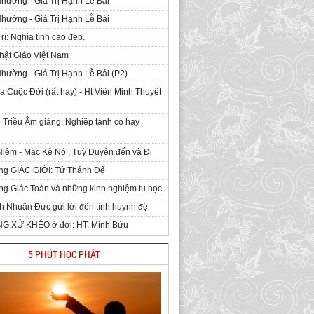
Nhường - Giá Trị Hạnh Lễ Bái
Nhường - Giá Trị Hạnh Lễ Bái
rí: Nghĩa tình cao đẹp.
hật Giáo Việt Nam
Nhường - Giá Trị Hạnh Lễ Bái (P2)
 Cuộc Đời (rất hay) - Ht Viên Minh Thuyết
 Triều Âm giảng: Nghiệp tánh có hay
iệm - Mặc Kệ Nó , Tuỳ Duyên đến và Đi
ng GIÁC GIỚI: Tứ Thánh Đế
g Giác Toàn và những kinh nghiệm tu học
h Nhuận Đức gửi lời đến tình huynh đệ
NG XỬ KHÉO ở đời: HT. Minh Bửu
5 PHÚT HỌC PHẬT