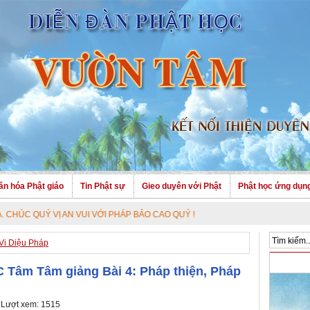
ăn hóa Phật giáo
Tin Phật sự
Gieo duyên với Phật
Phật học ứng dụn
 VỊ AN VUI VỚI PHÁP BẢO CAO QUÝ !
Vi Diệu Pháp
C Tâm Tâm giảng Bài 4: Pháp thiện, Pháp
 Lượt xem: 1515