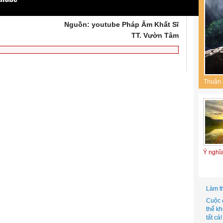
Nguồn: youtube Pháp Âm Khất Sĩ
TT. Vườn Tâm
Thuận 
Ý nghĩ
Làm t
Cuộc 
thể k
tất cả!