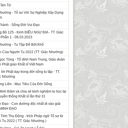
 Tâm Từ
Nhường - Tổ sư Với Sự Nghiệp Xây Dựng
n.
Thành - Sống Đời Vui Đạo
g Bộ 125 - Kinh ÐIỀU NGỰ ĐỊA - TT. Giác
Phần 1 - 06.03.2023
Nhường - Tu Tập Để Bớt Khổ
o Của Người Tu 2022 (TT. Giác Nhường)
gọc Tòng - Tổ đình Nam Trung, Giáo đoàn
ái Phật giáo Khất sĩ Việt Nam
ời Phật dạy trong đời sống tu tập - TT.
ác Nhường
ng Liên - Mục Tiêu Của Đời Sống
Minh thăm và chia sẻ kinh nghiệm tu học tại
ruyền thống Khất sĩ lần thứ 31
 Đạo - Con đường độc nhất đi vào giải
. MINH ĐẠO
Tính Thụ Động - trích Pháp ngữ Tổ sư từ
i Tu 2022 ( TT. Giác Nhường )