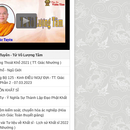
 Tuyên - Tứ Vô Lượng Tâm
g Thoát Khổ 2021 ( TT. Giác Nhường )
Phổ - Ngũ Giới
g Bộ 125 - Kinh ÐIỀU NGỰ ĐỊA - TT. Giác
Phần 2 - 07.03.2023
ỒN KHẤT SĨ
Tự - Ý Nghĩa Sự Thành Lập Đạo Phật Khất
ệm kiểm soát, chuyển hóa ác nghiệp (Hòa
ích Giác Toàn thuyết giảng)
 vài Tư liệu về Khất sĩ - Lịch sử Khất sĩ 2022
c Nhường )