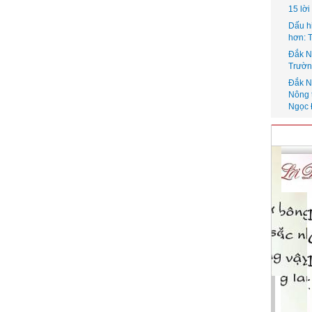
15 lờ
Dấu h
hơn: 
Đắk N
Trườn
Đắk N
Nông 
Ngọc 