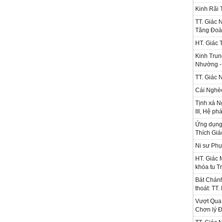
Kinh Rãi
TT. Giác 
Tăng Đoà
HT. Giác 
Kinh Trun
Nhường - 
TT. Giác 
Cái Nghè
Tịnh xá N
III, Hệ ph
Ứng dụng l
Thích Gi
Ni sư Phụ
HT. Giác 
khóa tu T
Bát Chánh
thoát: TT
Vượt Qua 
Chơn lý Đ