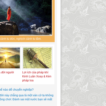
cảnh tu đức, nghịch cảnh tu tâm.
a đời người
Lợi ích của pháp khí
Kinh Luân Xoay & Kèn
pháp loa
hế nào để chuyển nghiệp?
đời này chẳng qua là một ván cờ ta không
hông chơi: Đánh sai một nước bạn sẽ mất