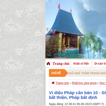
Trang chủ
Khất sĩ Việt
Di sản V
CHỦ ĐỀ
CHÀO MỪNG QUÝ VỊ ĐÃ GHÉ THĂM TRANG NHÀ. CHÚC QUÝ

Trang chủ
»
Phật học ứng dụng
»
Học 
Vi diệu Pháp căn bản 10 - S
bất thiện, Pháp bất định
Ngày đăng: 22:38:41 06-06-2023 (GMT+7) -