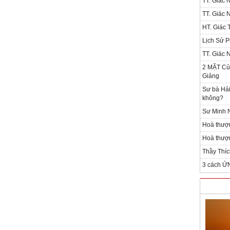
TT. Giác 
TT. Giác 
HT. Giác T
Lịch Sử P
TT. Giác 
2 MẶT Của
Giảng
Sư bà Hải
không?
Sư Minh N
Hoà thượ
Hoà thượn
Thầy Thíc
3 cách Ứ