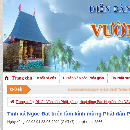
Trang chủ
Khất sĩ Việt
Di sản Văn hóa Phật giáo
Tin Phật sự
CHỦ ĐỀ
CHÀO MỪNG QUÝ VỊ ĐÃ GHÉ THĂM TRANG NHÀ. CHÚC 

Trang chủ
»
Di sản Văn hóa Phật giáo
»
Hoạt động Ban Nghiên cứu D
Tịnh xá Ngọc Đạt triển lãm kính mừng Phật đản 
Ngày đăng: 08:03:04 23-05-2021 (GMT+7) - Lượt xem: 2866