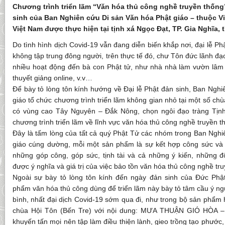
Chương trình triển lãm “Văn hóa thủ công nghề truyền thốn
sinh của Ban Nghiên cứu Di sản Văn hóa Phật giáo – thuộc V
Việt Nam được thực hiện tại tịnh xá Ngọc Đạt, TP. Gia Nghĩa, 
Do tình hình dịch Covid-19 vẫn đang diễn biến khắp nơi, đại lễ P
không tập trung đông người, trên thực tế đó, chư Tôn đức lãnh đạo
nhiều hoạt động đến bà con Phật tử, như nhà nhà làm vườn lâm 
thuyết giảng online, v.v…
Để bày tỏ lòng tôn kính hướng về Đại lễ Phật đản sinh, Ban Ngh
giáo tổ chức chương trình triển lãm không gian nhỏ tại một số ch
có vùng cao Tây Nguyên – Đắk Nông, chọn ngôi đạo tràng Tịnh
chương trình triển lãm về lĩnh vực văn hóa thủ công nghề truyền t
Đây là tấm lòng của tất cả quý Phật Tử các nhóm trong Ban Nghi
giáo cúng dường, mỗi một sản phẩm là sự kết hợp công sức và t
những góp công, góp sức, tịnh tài và cả những ý kiến, những đ
được ý nghĩa và giá trị của việc bảo tồn văn hóa thủ công nghề tr
Ngoài sự bày tỏ lòng tôn kính đến ngày đản sinh của Đức Phậ
phẩm văn hóa thủ công dùng để triển lãm này bày tỏ tâm cầu ý n
bình, nhất đại dịch Covid-19 sớm qua đi, như trong bộ sản phẩ
chùa Hội Tôn (Bến Tre) với nội dung: MƯA THUẬN GIÓ HÒA
khuyến tấn mọi nên tập làm điều thiện lành, gieo trồng tạo phước,