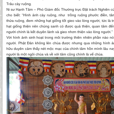
Trâu cày ruộng.
Ni sư Hạnh Tâm – Phó Giám đốc Thường trực Đặt trách Nghiên cứ
cho biết: “Hình ảnh cày ruộng, như trồng ruộng phước điền, t
thửa ruộng, đem những hạt giống tốt gieo vào lòng người, tức là 
hạt giống thiện nên chúng sanh có được quả thiện, quan tâm đến
người chính là kết duyên lành và gieo nhơn thiện vào lòng người.”
Với hình ảnh sinh hoạt trong môi trường thiên nhiên phần nào nói
người. Phật Đản không lên chùa được nhưng qua những hình ản
hữu duyên cảm thấy nét mộc mạc của chính tâm hồn mình lâu n
người là một ngôi chùa và về với tâm cũng chính là vể chùa.