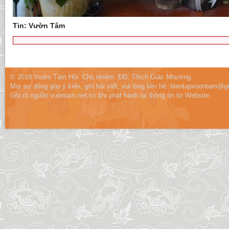
Tin: Vườn Tâm
© 2018 Vườn Tâm Hội. Chủ nhiệm: ĐĐ. Thích Giác Nhường.
Mọi sự đóng góp ý kiến, gởi bài viết, vui lòng liên hệ:
bientapvuontam@gm
Ghi rõ nguồn vuontam.net.vn khi phát hành lại thông tin từ Website.