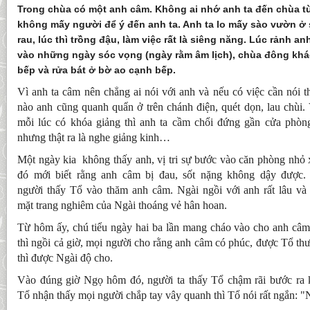
Trong chùa có một anh câm. Không ai nhớ anh ta đến chùa từ
không mấy người để ý đến anh ta. Anh ta lo mấy sào vườn ở s
rau, lúc thì trồng đậu, làm việc rất là siêng năng. Lúc rảnh an
vào những ngày sóc vọng (ngày rằm âm lịch), chùa đông khác
bếp và rửa bát ở bờ ao cạnh bếp.
Vì anh ta câm nên chẳng ai nói với anh và nếu có việc cần nói thì
nào anh cũng quanh quẩn ở trên chánh điện, quét dọn, lau chùi.
mỗi lúc có khóa giảng thì anh ta cầm chổi đứng gần cửa phòng
nhưng thật ra là nghe giảng kinh…
Một ngày kia không thấy anh, vị tri sự bước vào căn phòng nhỏ 
đó mới biết rằng anh câm bị đau, sốt nặng không dậy được. 
người thấy Tổ vào thăm anh câm. Ngài ngồi với anh rất lâu và 
mặt trang nghiêm của Ngài thoáng vẻ hân hoan.
Từ hôm ấy, chú tiểu ngày hai ba lần mang cháo vào cho anh câ
thì ngồi cả giờ, mọi người cho rằng anh câm có phúc, được Tổ t
thì được Ngài độ cho.
Vào đúng giờ Ngọ hôm đó, người ta thấy Tổ chậm rãi bước ra 
Tổ nhận thấy mọi người chắp tay vây quanh thì Tổ nói rất ngắn: "Ng