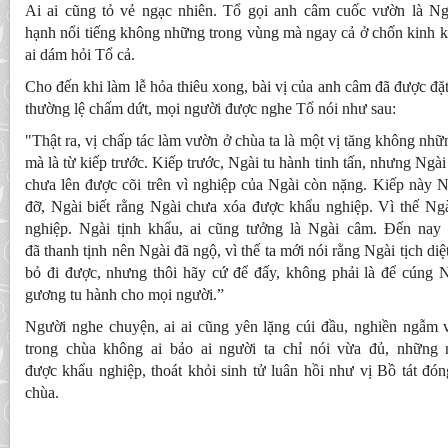
Ai ai cũng tỏ vẻ ngạc nhiên. Tổ gọi anh câm cuốc vườn là Ng
hạnh nổi tiếng không những trong vùng mà ngay cả ở chốn kinh 
ai dám hỏi Tổ cả.
Cho đến khi làm lễ hỏa thiêu xong, bài vị của anh câm đã được đặt
thường lệ chấm dứt, mọi người được nghe Tổ nói như sau:
"Thật ra, vị chấp tác làm vườn ở chùa ta là một vị tăng không nhữn
mà là từ kiếp trước. Kiếp trước, Ngài tu hành tinh tấn, nhưng Ngài
chưa lên được cõi trên vì nghiệp của Ngài còn nặng. Kiếp này Ng
đỡ, Ngài biết rằng Ngài chưa xóa được khẩu nghiệp. Vì thế Ngà
nghiệp. Ngài tịnh khẩu, ai cũng tưởng là Ngài câm. Đến nay
đã thanh tịnh nên Ngài đã ngộ, vì thế ta mới nói rằng Ngài tịch diệ
bỏ đi được, nhưng thôi hãy cứ để đấy, không phải là để cúng N
gương tu hành cho mọi người.”
Người nghe chuyện, ai ai cũng yên lặng cúi đầu, nghiền ngẫm 
trong chùa không ai bảo ai người ta chỉ nói vừa đủ, những
được khẩu nghiệp, thoát khỏi sinh tử luân hồi như vị Bồ tát đó
chùa.