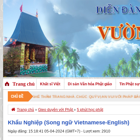
Trang chủ
Khất sĩ Việt
Di sản Văn hóa Phật giáo
Tin Phật sự
CHỦ ĐỀ
 ĐÃ GHÉ THĂM TRANG NHÀ. CHÚC QUÝ VỊ AN VUI VỚI PHÁP BẢO CAO QUÝ !

Trang chủ
»
Gieo duyên với Phật
»
5 phút học phật
Khẩu Nghiệp (Song ngữ Vietnamese-English)
Ngày đăng: 15:18:41 05-04-2024 (GMT+7) - Lượt xem: 2910