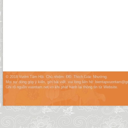
© 2018 Vườn Tâm Hội. Chủ nhiệm: ĐĐ. Thích Giác Nhường.
Mọi sự đóng góp ý kiến, gởi bài viết, vui lòng liên hệ:
bientapvuontam@gm
Ghi rõ nguồn vuontam.net.vn khi phát hành lại thông tin từ Website.