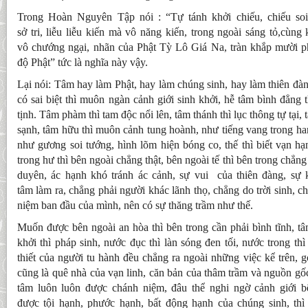
Trong Hoàn Nguyên Tập nói : “Tự tánh khởi chiếu, chiếu soi t
sở tri, liễu liễu kiến mà vô năng kiến, trong ngoài sáng tỏ,cùng
vô chướng ngại, nhãn của Phật Tỳ Lô Giá Na, tràn khắp mười ph
độ Phật” tức là nghĩa này vậy.
Lại nói: Tâm hay làm Phật, hay làm chúng sinh, hay làm thiên đàn
có sai biệt thì muôn ngàn cảnh giới sinh khởi, hễ tâm bình đẳng 
tịnh. Tâm phàm thì tam độc nổi lên, tâm thánh thì lục thông tự tại,
sạnh, tâm hữu thì muôn cảnh tung hoành, như tiếng vang trong han
như gương soi tướng, hình lõm hiện bóng co, thế thì biết vạn hạn
trong hư thì bên ngoài chẳng thật, bên ngoài tế thì bên trong chẳng 
duyên, ác hạnh khó tránh ác cảnh, sự vui của thiên đàng, sự 
tâm làm ra, chẳng phải người khác lãnh thọ, chẳng do trời sinh, ch
niệm ban đầu của mình, nên có sự thăng trầm như thế.
Muốn được bên ngoài an hòa thì bên trong cần phải bình tĩnh, tâ
khởi thì pháp sinh, nước đục thì làn sóng đen tối, nước trong th
thiết của người tu hành đều chẳng ra ngoài những việc kể trên, g
cũng là quê nhà của vạn linh, căn bản của thâm trầm và nguồn gố
tâm luôn luôn được chánh niệm, đâu thể nghi ngờ cảnh giới b
được tội hạnh, phước hạnh, bất động hạnh của chúng sinh, th