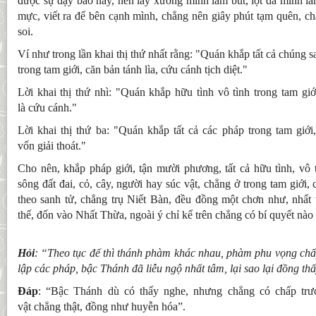
được sự dạy bảo này, nên lấy xương mình làm bút, lột da mình l
mực, viết ra để bên cạnh mình, chẳng nên giây phút tạm quên, ch
soi.
Ví như trong lần khai thị thứ nhất rằng: "Quán khắp tất cả chúng s
trong tam giới, căn bản tánh lìa, cứu cánh tịch diệt."
Lời khai thị thứ nhì: "Quán khắp hữu tình vô tình trong tam giớ
là cứu cánh."
Lời khai thị thứ ba: "Quán khắp tất cả các pháp trong tam giới
vốn giải thoát."
Cho nên, khắp pháp giới, tận mười phương, tất cả hữu tình, vô t
sông đất đai, cỏ, cây, người hay súc vật, chẳng ở trong tam giới,
theo sanh tử, chẳng trụ Niết Bàn, đều đồng một chơn như, nhất 
thế, đốn vào Nhất Thừa, ngoài ý chỉ kể trên chẳng có bí quyết nào
Hỏi
: “Theo tục đế thì thánh phàm khác nhau, phàm phu vọng chấ
lập các pháp, bậc Thánh đã liễu ngộ nhất tâm, lại sao lại đồng 
Đáp
: “Bậc Thánh dù có thấy nghe, nhưng chẳng có chấp trướ
vật chẳng thật, đồng như huyễn hóa”.