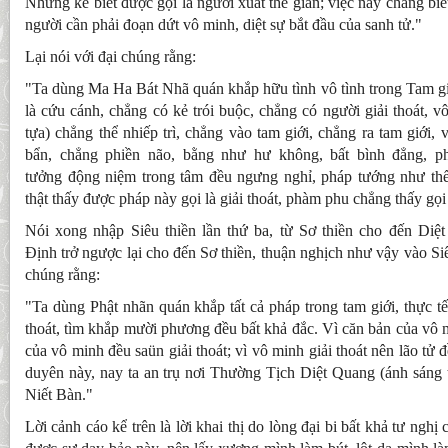
Những kẻ biết được gọi là người xuất thế gian; việc này chẳng biết
người cần phải đoạn dứt vô minh, diệt sự bắt đầu của sanh tử."
Lại nói với đại chúng rằng:
"Ta dùng Ma Ha Bát Nhã quán khắp hữu tình vô tình trong Tam giớ
là cứu cánh, chẳng có kẻ trói buộc, chẳng có người giải thoát, v
tựa) chẳng thể nhiếp trì, chẳng vào tam giới, chẳng ra tam giới, 
bẩn, chẳng phiền não, bằng như hư không, bất bình đẳng, phi
tưởng động niệm trong tâm đều ngưng nghỉ, pháp tướng như thế
thật thấy được pháp này gọi là giải thoát, phàm phu chẳng thấy gọi
Nói xong nhập Siêu thiền lần thứ ba, từ Sơ thiền cho đến Diệt
Định trở ngược lại cho đến Sơ thiền, thuận nghịch như vậy vào Siêu
chúng rằng:
"Ta dùng Phật nhãn quán khắp tất cả pháp trong tam giới, thực tế
thoát, tìm khắp mười phương đều bất khả đắc. Vì căn bản của vô 
của vô minh đều saün giải thoát; vì vô minh giải thoát nên lão tử 
duyên này, nay ta an trụ nơi Thường Tịch Diệt Quang (ánh sáng th
Niết Bàn."
Lời cảnh cáo kể trên là lời khai thị do lòng đại bi bất khả tư ngh