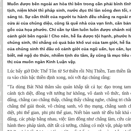
Muốn được bên ngoài an hòa thì bên trong cần phải bình tĩn
tịch, niệm khởi thì pháp sinh, nước đục thì làn sóng đen tối,
sáng tỏ. Sự cần thiết của người tu hành đều chẳng ra ngoài n
cửa ải của chúng diệu, cũng là quê nhà của vạn linh, căn bả
gốc của họa phước. Chỉ cần tự tâm luôn luôn được chánh ni
cảnh giới bên ngoài ! Cho nên, hễ lìa được tội hạnh, phước 
chúng sinh, thì chẳng có quả báo khổ vui của tam giới, hễ lìa
của chúng sinh thì đâu có cảnh giới của ngũ uẩn, lục căn, lục
biết, mê ngộ do thức, nhiễm tịnh do tâm, ấy cũng là mục tiêu c
thị của muôn ngàn Kinh Luận vậy.
Lúc bấy giờ Đức Thế Tôn từ Sơ thiền rồi Nhị Thiền, Tam thiền lầ
ra vào chín bậc thiền định xong, nói với đại chúng rằng:
"Ta dùng Bát Nhã thâm sâu quán khắp tất cả lục đạo trong tam g
cánh tịch diệt, đồng với tướng hư không, vô danh vô thức, tình 
đẳng, chẳng cao chẳng thấp, chẳng thấy chẳng nghe, chẳng tri chẳn
chẳng thể giải thoát, vô chúng sanh, vô thọ mạng, chẳng sanh c
diệt, phi thế gian, phi phi thế gian, Niết bàn sanh tử đều bất khả 
đẳng, các pháp bằng nhau, việc làm đồng như chẳng làm, cứu cán
hành theo pháp tánh, dứt tất cả tướng, chẳng có một vật, pháp tướ