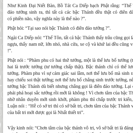
Như Kinh Đại Niết Bàn, Bồ Tát Ca Diếp bạch Phật rằng: “Thế 
đảo tưởng sinh ra, thì tất cả các bậc Thánh đều thật có điên đ
có phiền não, vậy nghĩa này là thế nào ?”.
Phật hỏi: “Tại sao nói bậc Thánh có điên đảo tưởng ?”.
Ngài Ca Diếp nói: “Thế Tôn, tất cả bậc Thánh thấy trâu cũng gọi là
ngựa, thấy nam nữ, lớn nhỏ, nhà cửa, xe cộ và khứ lai đều cũng vậ
!”.
Phật nói : “Phàm phu có hai thứ tưởng, một là thế lưu bố tưởng (
hai là trước tưởng (tư tưởng chấp thật). Bậc thánh chỉ có thể l
tưởng. Phàm phu vì sự cảm giác sai lầm, nơi thế lưu bố mà sinh r
hay chiếu soi thật tướng; nơi thế lưu bố chẳng sinh trước tưởng, 
tưởng bậc Thánh dù biết nhưng chẳng gọi là điên đảo tưởng. Lại
phải phá hoại sắc tướng rồi mới là không ! Vì chơn tâm của bậc T
nhờ nhân duyên mới sinh khởi, phàm phu thì chấp trước tri kiến
Luận nói : “Hễ có sở tri thì có sở bất tri, chơn tâm của bậc Thánh vô 
của bất tri mới được gọi là Nhất thiết tri”.
Vậy kinh nói: “Chơn tâm của bậc thánh vô tri, vô sở bất tri là đán