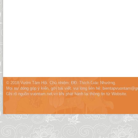
© 2018 Vườn Tâm Hội. Chủ nhiệm: ĐĐ. Thích Giác Nhường.
Mọi sự đóng góp ý kiến, gởi bài viết, vui lòng liên hệ:
bientapvuontam@gm
Ghi rõ nguồn vuontam.net.vn khi phát hành lại thông tin từ Website.