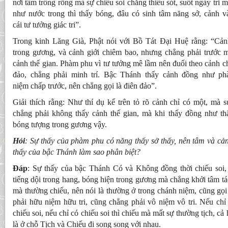
nơi tâm trống rỗng mà sự chiếu soi chẳng thiếu sót, suốt ngày tri 
như nước trong thì thấy bóng, đâu có sinh tâm năng sở, cảnh 
cái tư tưởng giác tri”.
Trong kinh Lăng Già, Phật nói với Bồ Tát Đại Huệ rằng: “Cản
trong gương, và cảnh giới chiêm bao, nhưng chẳng phải trước 
cảnh thế gian. Phàm phu vì tư tưởng mê lầm nên đuổi theo cảnh ch
đảo, chẳng phải minh trí. Bậc Thánh thấy cảnh đồng như p
niệm chấp trước, nên chẳng gọi là điên đảo”.
Giải thích rằng: Như thí dụ kể trên tỏ rõ cảnh chỉ có một, mà 
chẳng phải không thấy cảnh thế gian, mà khi thấy đồng như th
bóng tượng trong gương vậy.
Hỏi
: Sự thấy của phàm phu có năng thấy sở thấy, nên tâm và cảnh
thấy của bậc Thánh làm sao phân biệt?
Đáp
: Sự thấy của bậc Thánh Có và Không đồng thời chiếu soi, 
tiếng dội trong hang, bóng hiện trong gương mà chẳng khởi tâm tá
mà thường chiếu, nên nói là thường ở trong chánh niệm, cũng gọi 
phải hữu niệm hữu tri, cũng chẳng phải vô niệm vô tri. Nếu chỉ
chiếu soi, nếu chỉ có chiếu soi thì chiếu mà mất sự thường tịch, c
là ở chỗ Tịch và Chiếu đi song song với nhau.