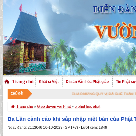
Trang chủ
Khất sĩ Việt
Di sản Văn hóa Phật giáo
Tin Phật sự
CHỦ ĐỀ
CHÀO MỪNG QUÝ VỊ ĐÃ GHÉ THĂM TRANG NHÀ.

Trang chủ
»
Gieo duyên với Phật
»
5 phút học phật
Ba Lần cảnh cáo khi sắp nhập niết bàn của Phật 
Ngày đăng: 21:29:46 16-10-2023 (GMT+7) - Lượt xem: 1849