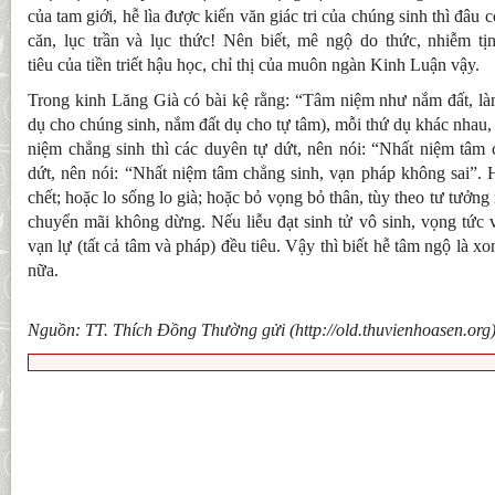
của tam giới, hễ lìa được kiến văn giác tri của chúng sinh thì đâu 
căn, lục trần và lục thức! Nên biết, mê ngộ do thức, nhiễm t
tiêu của tiền triết hậu học, chỉ thị của muôn ngàn Kinh Luận vậy.
Trong kinh Lăng Già có bài kệ rằng: “Tâm niệm như nắm đất, làm
dụ cho chúng sinh, nắm đất dụ cho tự tâm), mỗi thứ dụ khác nhau, 
niệm chẳng sinh thì các duyên tự dứt, nên nói: “Nhất niệm tâm 
dứt, nên nói: “Nhất niệm tâm chẳng sinh, vạn pháp không sai”. 
chết; hoặc lo sống lo già; hoặc bỏ vọng bỏ thân, tùy theo tư tưởng
chuyển mãi không dừng. Nếu liễu đạt sinh tử vô sinh, vọng tức 
vạn lự (tất cả tâm và pháp) đều tiêu. Vậy thì biết hễ tâm ngộ là 
nữa.
Nguồn: TT. Thích Đồng Thường gửi (http://old.thuvienhoasen.org