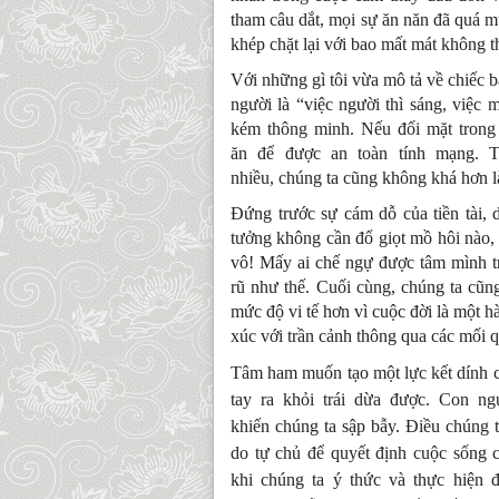
tham câu dắt, mọi sự ăn năn đã quá 
khép chặt lại với bao mất mát không 
Với những gì tôi vừa mô tả về chiếc b
người là “việc người thì sáng, việc 
kém thông minh. Nếu đối mặt trong
ăn để được an toàn tính mạng. 
nhiều, chúng ta cũng không khá hơn 
Đứng trước sự cám dỗ của tiền tài,
tưởng không cần đổ giọt mồ hôi nào, 
vô! Mấy ai chế ngự được tâm mình 
rũ như thế. Cuối cùng, chúng ta cũn
mức độ vi tế hơn vì cuộc đời là một 
xúc với trần cảnh thông qua các mối q
Tâm ham muốn tạo một lực kết dính că
tay ra khỏi trái dừa được. Con n
khiến chúng ta sập bẫy. Điều chúng 
do tự chủ để quyết định cuộc sống c
khi chúng ta ý thức và thực hiện 