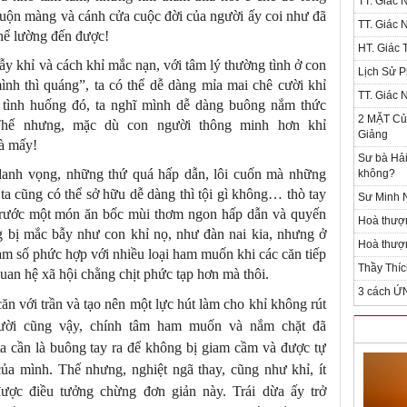
TT. Giác 
muộn màng và cánh cửa cuộc đời của người ấy coi như đã
TT. Giác 
thể lường đến được!
HT. Giác T
ẫy khỉ và cách khỉ mắc nạn, với tâm lý thường tình ở con
Lịch Sử P
mình thì quáng”, ta có thể dễ dàng mỉa mai chê cười khỉ
TT. Giác 
 tình huống đó, ta nghĩ mình dễ dàng buông nắm thức
2 MẶT Của
Thế nhưng, mặc dù con người thông minh hơn khỉ
Giảng
là mấy!
Sư bà Hải
 danh vọng, những thứ quá hấp dẫn, lôi cuốn mà những
không?
ta cũng có thể sở hữu dễ dàng thì tội gì không… thò tay
Sư Minh N
trước một món ăn bốc mùi thơm ngon hấp dẫn và quyến
Hoà thượ
g bị mắc bẫy như con khỉ nọ, như đàn nai kia, nhưng ở
Hoà thượn
hàm số phức hợp với nhiều loại ham muốn khi các căn tiếp
Thầy Thíc
uan hệ xã hội chằng chịt phức tạp hơn mà thôi.
3 cách Ứ
n với trần và tạo nên một lực hút làm cho khỉ không rút
gười cũng vậy, chính tâm ham muốn và nắm chặt đã
ta cần là buông tay ra để không bị giam cầm và được tự
ủa mình. Thế nhưng, nghiệt ngã thay, cũng như khỉ, ít
được điều tưởng chừng đơn giản này. Trái dừa ấy trở