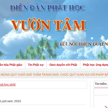
ăn hóa Phật giáo
Tin Phật sự
Gieo duyên với Phật
Phật học ứng dụn
Ị ĐÃ GHÉ THĂM TRANG NHÀ. CHÚC QUÝ VỊ AN VUI VỚI PHÁP BẢO CAO QUÝ 
hút học phật
 Lượt xem: 2033