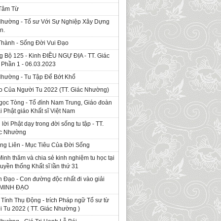
 Tâm Từ
Nhường - Tổ sư Với Sự Nghiệp Xây Dựng
n.
Thành - Sống Đời Vui Đạo
g Bộ 125 - Kinh ÐIỀU NGỰ ĐỊA - TT. Giác
Phần 1 - 06.03.2023
Nhường - Tu Tập Để Bớt Khổ
o Của Người Tu 2022 (TT. Giác Nhường)
gọc Tòng - Tổ đình Nam Trung, Giáo đoàn
ái Phật giáo Khất sĩ Việt Nam
ời Phật dạy trong đời sống tu tập - TT.
ác Nhường
ng Liên - Mục Tiêu Của Đời Sống
Minh thăm và chia sẻ kinh nghiệm tu học tại
ruyền thống Khất sĩ lần thứ 31
 Đạo - Con đường độc nhất đi vào giải
. MINH ĐẠO
Tính Thụ Động - trích Pháp ngữ Tổ sư từ
i Tu 2022 ( TT. Giác Nhường )