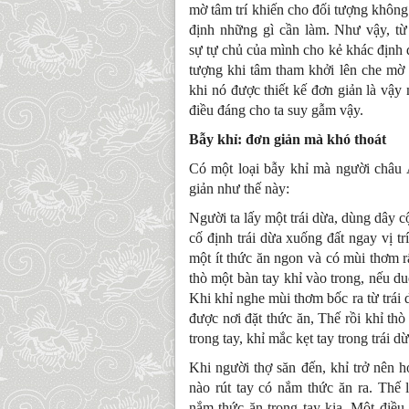
mờ tâm trí khiến cho đối tượng không c
định những gì cần làm. Như vậy, từ
sự tự chủ của mình cho kẻ khác định đ
tượng khi tâm tham khởi lên che mờ t
khi nó được thiết kế đơn giản là vậy
điều đáng cho ta suy gẫm vậy.
Bẫy khỉ: đơn giản mà khó thoát
Có một loại bẫy khỉ mà người châu 
giản như thế này:
Người ta lấy một trái dừa, dùng dây c
cố định trái dừa xuống đất ngay vị tr
một ít thức ăn ngon và có mùi thơm rấ
thò một bàn tay khỉ vào trong, nếu du
Khi khỉ nghe mùi thơm bốc ra từ trái 
được nơi đặt thức ăn, Thế rồi khỉ th
trong tay, khỉ mắc kẹt tay trong trái 
Khi người thợ săn đến, khỉ trở nên 
nào rút tay có nắm thức ăn ra. Thế l
nắm thức ăn trong tay kia. Một điều 