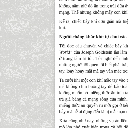
không nắm giữ đồ ăn trong trái dừa ấy
mạng. Thế nhưng không mấy con khỉ bi
Kể ra, chiếc bẫy khỉ đơn giản mà hiệ
khỉ.
Người chẳng khác khỉ: tự chui vào
Tôi đọc câu chuyện về chiếc bẫy k
World”
của Joseph Goldstein lâu lắm 
ở trong tâm trí tôi. Tôi nghĩ đến tì
những người tôi quen tôi biết phải trả
tay, loay hoay mãi mà tay vẫn mắc tro
Ta cười khi một con khỉ mắc tay vào tr
mà không chịu buông tay để bảo to
không muốn bỏ miếng thức ăn trên tay
trả giá bằng cả mạng sống của mình
miếng thức ăn quyến rũ mời gọi ở bên
bẫy mà hễ ai động đến là bị mắc nạn c
Xưa cũng như nay, những vụ án liên 
mô lớn nhỏ xuất hiện trong xã hội đ