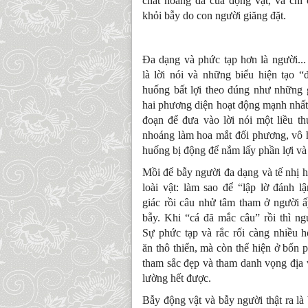
chất hoang dã của động vật, và chỉ
khỏi bẫy do con người giăng đặt.
Đa dạng và phức tạp hơn là người..
là lời nói và những biểu hiện tạo “
huống bất lợi theo đúng như những g
hai phương diện hoạt động mạnh nhất 
đoạn để đưa vào lời nói một liều t
nhoáng làm hoa mắt đối phương, vô h
huống bị động để nắm lấy phần lợi và
Mồi để bẫy người đa dạng và tế nhị 
loài vật: làm sao để “lập lờ đánh l
giác rồi câu nhử tâm tham ở người 
bẫy. Khi “cá đã mắc câu” rồi thì ng
Sự phức tạp và rắc rối càng nhiều 
ăn thô thiển, mà còn thể hiện ở bốn 
tham sắc đẹp và tham danh vọng địa v
lường hết được.
Bẫy động vật và bẫy người thật ra là