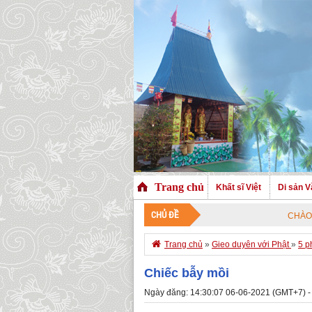
Trang chủ
Khất sĩ Việt
Di sản V
CHỦ ĐỀ
CHÀO MỪNG QUÝ V

Trang chủ
»
Gieo duyên với Phật
»
5 p
Chiếc bẫy mồi
Ngày đăng: 14:30:07 06-06-2021 (GMT+7) -