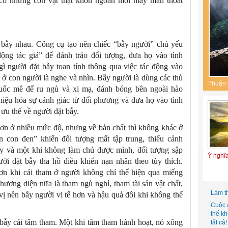
 có những con vật thật khôn ngoan mới may mắn thoát
. bẫy nhau. Công cụ tạo nên chiếc “bẫy người” chủ yếu
động tác giả” để đánh tráo đối tượng, đưa họ vào tình
ì người đặt bẫy toan tính thông qua việc tác động vào
ở con người là nghe và nhìn. Bẫy người là dùng các thủ
Thuận 
huốc mê để ru ngủ và xi mạ, đánh bóng bên ngoài hào
iệu hóa sự cảnh giác từ đối phương và đưa họ vào tình
 ưu thế về người đặt bẫy.
hơn ở nhiều mức độ, nhưng về bản chất thì không khác ở
ận con đen” khiến đối tượng mất tập trung, thiếu cảnh
ấy và một khi không làm chủ được mình, đối tượng sập
Ý nghĩ
ười đặt bẫy tha hồ điều khiển nạn nhân theo tùy thích.
hơn khi cái tham ở người không chỉ thể hiện qua miếng
phương diện nữa là tham ngủ nghỉ, tham tài sản vật chất,
Làm t
ị nên bẫy người vi tế hơn và hậu quả đôi khi không thể
Cuộc 
thể k
 bẫy cái tâm tham. Một khi tâm tham hành hoạt, nó xông
tất cả!