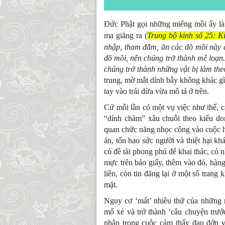
Đức Phật gọi những miếng mồi ấy là
ma giăng ra (
Trung bộ kinh số 25: K
nhập, tham đắm, ăn các đồ mồi này 
đồ mồi, nên chúng trở thành mê loạn
chúng trở thành những vật bị làm th
trung, mờ mắt dính bẫy không khác gì
tay vào trái dừa vừa mô tả ở trên.
Cứ mỗi lần có một vụ việc như thế, 
“dính chàm” xâu chuỗi theo kiểu do
quan chức năng nhọc công vào cuộc hà
án, tốn hao sức người và thiệt hại k
có đề tài phong phú để khai thác, có n
mực trên báo giấy, thêm vào đó, hàng
liền, còn tin đăng lại ở một số trang 
mặt.
Nguy cơ ‘mất’ nhiều thứ của những 
mổ xẻ và trở thành ‘câu chuyện trướ
nhân trong cuộc cảm thấy đau đớn v