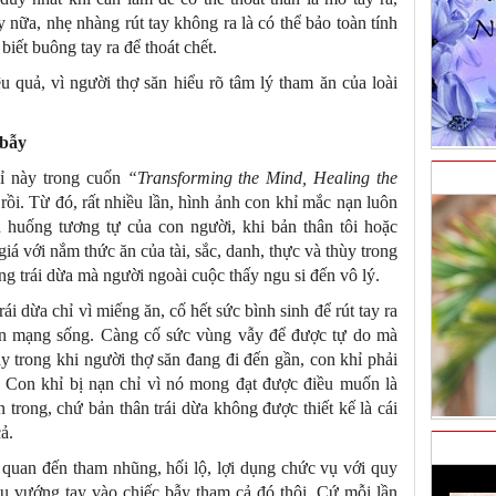
 nữa, nhẹ nhàng rút tay không ra là có thể bảo toàn tính
ết buông tay ra để thoát chết.
u quả, vì người thợ săn hiểu rõ tâm lý tham ăn của loài
 bẫy
hỉ này trong cuốn
“Transforming the Mind, Healing the
rồi. Từ đó, rất nhiều lần, hình ảnh con khỉ mắc nạn luôn
nh huống tương tự của con người, khi bản thân tôi hoặc
 giá với nắm thức ăn của tài, sắc, danh, thực và thùy trong
ng trái dừa mà người ngoài cuộc thấy ngu si đến vô lý.
ái dừa chỉ vì miếng ăn, cố hết sức bình sinh để rút tay ra
àn mạng sống. Càng cố sức vùng vẫy để được tự do mà
 trong khi người thợ săn đang đi đến gần, con khỉ phải
. Con khỉ bị nạn chỉ vì nó mong đạt được điều muốn là
 trong, chứ bản thân trái dừa không được thiết kế là cái
ả.
quan đến tham nhũng, hối lộ, lợi dụng chức vụ với quy
ều vướng tay vào chiếc bẫy tham cả đó thôi. Cứ mỗi lần