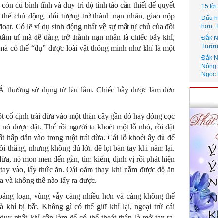
òn đủ bình tĩnh và duy trì độ tỉnh táo cần thiết để quyết
15 lờ
 thế chủ động, đối tượng trở thành nạn nhân, giao nộp
Dấu h
oạt. Có lẽ ví dụ sinh động nhất về sự mất tự chủ của đối
hơn: 
âm trí mà dễ dàng trở thành nạn nhân là chiếc bẫy khỉ,
Đắk N
Trườn
 mà có thể “dụ” được loài vật thông minh như khỉ là một
Đắk N
Nông 
Ngọc 
Á thường sử dụng từ lâu lắm. Chiếc bẫy được làm đơn
ột cố định trái dừa vào một thân cây gần đó hay đóng cọc
í nó được đặt. Thế rồi người ta khoét một lỗ nhỏ, rồi đặt
t hấp dẫn vào trong ruột trái dừa. Cái lỗ khoét ấy đủ để
ỗi thẳng, nhưng không đủ lớn để lọt bàn tay khi nắm lại.
dừa, nó mon men đến gần, tìm kiếm, định vị rồi phát hiện
ò tay vào, lấy thức ăn. Oái oăm thay, khi nắm được đồ ăn
dừa và không thể nào lấy ra được.
hoảng loạn, vùng vẫy càng nhiều hơn và càng không thể
à khỉ bị bắt. Không gì có thể giữ khỉ lại, ngoại trừ cái
duy nhất khỉ cần làm để có thể thoát thân là mở tay ra,