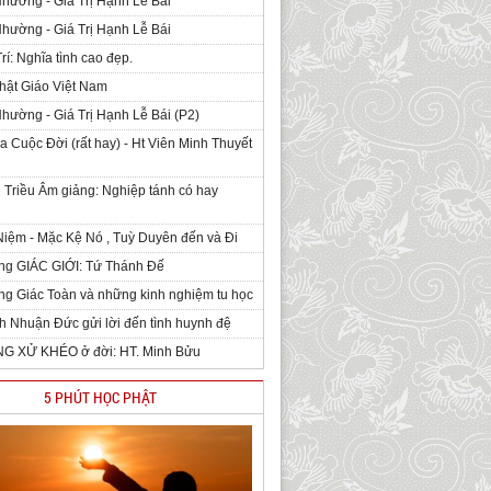
Nhường - Giá Trị Hạnh Lễ Bái
Nhường - Giá Trị Hạnh Lễ Bái
rí: Nghĩa tình cao đẹp.
hật Giáo Việt Nam
Nhường - Giá Trị Hạnh Lễ Bái (P2)
 Cuộc Đời (rất hay) - Ht Viên Minh Thuyết
 Triều Âm giảng: Nghiệp tánh có hay
iệm - Mặc Kệ Nó , Tuỳ Duyên đến và Đi
ng GIÁC GIỚI: Tứ Thánh Đế
g Giác Toàn và những kinh nghiệm tu học
h Nhuận Đức gửi lời đến tình huynh đệ
NG XỬ KHÉO ở đời: HT. Minh Bửu
5 PHÚT HỌC PHẬT