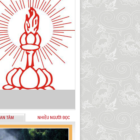
AN TÂM
NHIỀU NGƯỜI ĐỌC