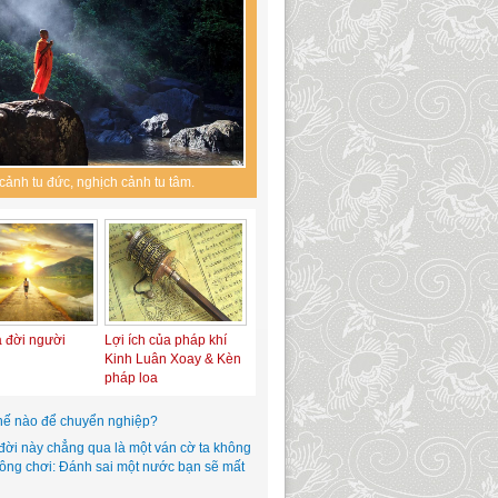
cảnh tu đức, nghịch cảnh tu tâm.
a đời người
Lợi ích của pháp khí
Kinh Luân Xoay & Kèn
pháp loa
hế nào để chuyển nghiệp?
đời này chẳng qua là một ván cờ ta không
hông chơi: Đánh sai một nước bạn sẽ mất