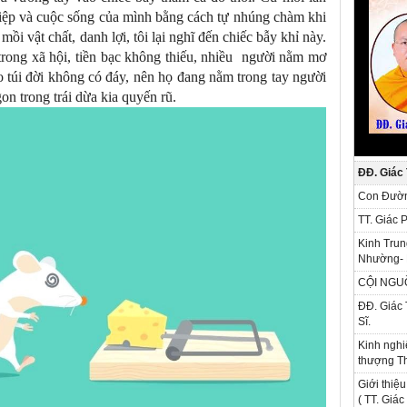
hiệp và cuộc sống của mình bằng cách tự nhúng chàm khi
 vật chất, danh lợi, tôi lại nghĩ đến chiếc bẫy khỉ này.
trong xã hội, tiền bạc không thiếu, nhiều người nằm mơ
túi đời không có đáy, nên họ đang nằm trong tay người
gon trong trái dừa kia quyến rũ.
ĐĐ. Giác
Con Đườn
TT. Giác 
Kinh Trun
Nhường- 
CỘI NGU
ĐĐ. Giác 
Sĩ.
Kinh nghi
thượng Th
Giới thiệu
( TT. Giá