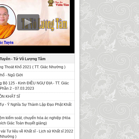
 Tuyên - Tứ Vô Lượng Tâm
g Thoát Khổ 2021 ( TT. Giác Nhường )
Phổ - Ngũ Giới
g Bộ 125 - Kinh ÐIỀU NGỰ ĐỊA - TT. Giác
Phần 2 - 07.03.2023
ỒN KHẤT SĨ
Tự - Ý Nghĩa Sự Thành Lập Đạo Phật Khất
ệm kiểm soát, chuyển hóa ác nghiệp (Hòa
ích Giác Toàn thuyết giảng)
 vài Tư liệu về Khất sĩ - Lịch sử Khất sĩ 2022
c Nhường )