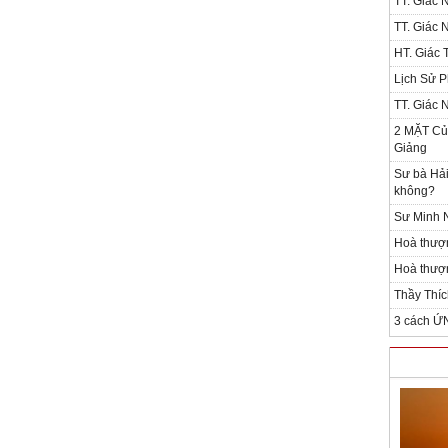
TT. Giác 
TT. Giác 
HT. Giác T
Lịch Sử P
TT. Giác 
2 MẶT Của
Giảng
Sư bà Hải
không?
Sư Minh N
Hoà thượ
Hoà thượn
Thầy Thíc
3 cách Ứ