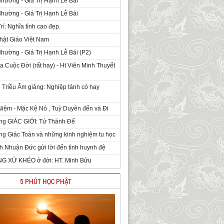
Nhường - Giá Trị Hạnh Lễ Bái
Nhường - Giá Trị Hạnh Lễ Bái
rí: Nghĩa tình cao đẹp.
hật Giáo Việt Nam
Nhường - Giá Trị Hạnh Lễ Bái (P2)
 Cuộc Đời (rất hay) - Ht Viên Minh Thuyết
 Triều Âm giảng: Nghiệp tánh có hay
iệm - Mặc Kệ Nó , Tuỳ Duyên đến và Đi
ng GIÁC GIỚI: Tứ Thánh Đế
g Giác Toàn và những kinh nghiệm tu học
h Nhuận Đức gửi lời đến tình huynh đệ
NG XỬ KHÉO ở đời: HT. Minh Bửu
5 PHÚT HỌC PHẬT