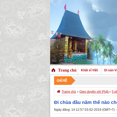
Trang chủ
Khất sĩ Việt
Di sản V
CHỦ ĐỀ

Trang chủ
»
Gieo duyên với Phật
»
5 p
Đi chùa đầu năm thế nào c
Ngày đăng: 14:12:57 03-02-2019 (GMT+7) -