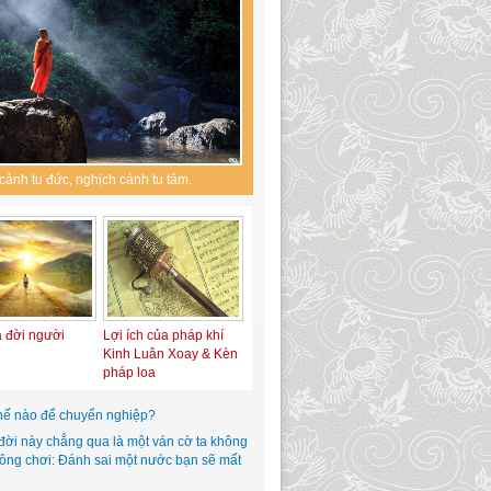
cảnh tu đức, nghịch cảnh tu tâm.
a đời người
Lợi ích của pháp khí
Kinh Luân Xoay & Kèn
pháp loa
hế nào để chuyển nghiệp?
đời này chẳng qua là một ván cờ ta không
hông chơi: Đánh sai một nước bạn sẽ mất