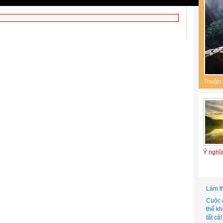
Thuận 
Ý nghĩ
Làm t
Cuộc 
thể k
tất cả!