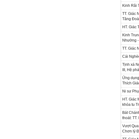
Kinh Rãi
TT. Giác 
Tăng Đoà
HT. Giác 
Kinh Trun
Nhường - 
TT. Giác 
Cái Nghè
Tịnh xá N
III, Hệ ph
Ứng dụng l
Thích Gi
Ni sư Phụ
HT. Giác 
khóa tu T
Bát Chánh
thoát: TT
Vượt Qua 
Chơn lý Đ