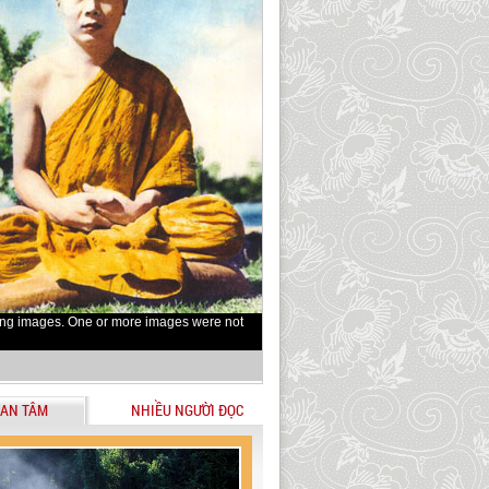
ing images. One or more images were not
AN TÂM
NHIỀU NGƯỜI ĐỌC