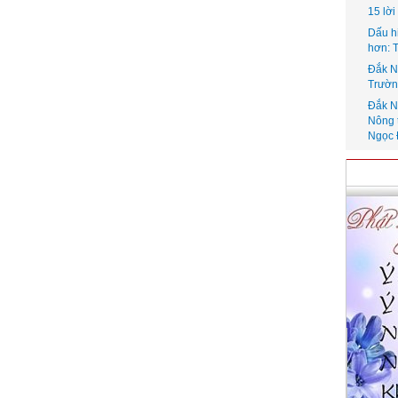
15 lờ
Dấu h
hơn: 
Đắk N
Trườn
Đắk N
Nông 
Ngọc 