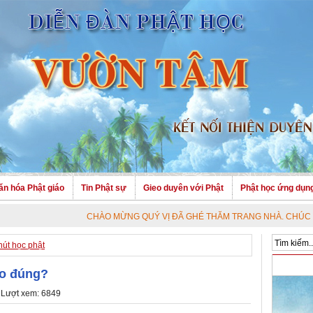
ăn hóa Phật giáo
Tin Phật sự
Gieo duyên với Phật
Phật học ứng dụn
CHÀO MỪNG QUÝ VỊ ĐÃ GHÉ THĂM TRANG NHÀ. CHÚC QUÝ VỊ AN V
hút học phật
ho đúng?
 Lượt xem: 6849