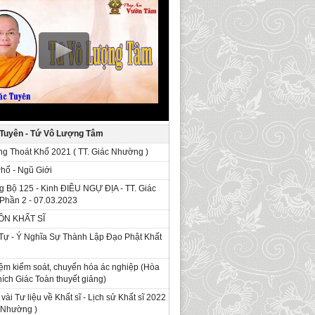
 Tuyên - Tứ Vô Lượng Tâm
g Thoát Khổ 2021 ( TT. Giác Nhường )
Phổ - Ngũ Giới
g Bộ 125 - Kinh ÐIỀU NGỰ ĐỊA - TT. Giác
Phần 2 - 07.03.2023
ỒN KHẤT SĨ
Tự - Ý Nghĩa Sự Thành Lập Đạo Phật Khất
ệm kiểm soát, chuyển hóa ác nghiệp (Hòa
ích Giác Toàn thuyết giảng)
 vài Tư liệu về Khất sĩ - Lịch sử Khất sĩ 2022
c Nhường )