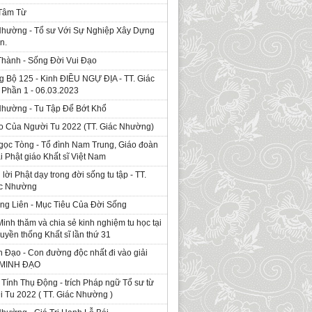
 Tâm Từ
Nhường - Tổ sư Với Sự Nghiệp Xây Dựng
n.
Thành - Sống Đời Vui Đạo
g Bộ 125 - Kinh ÐIỀU NGỰ ĐỊA - TT. Giác
Phần 1 - 06.03.2023
Nhường - Tu Tập Để Bớt Khổ
o Của Người Tu 2022 (TT. Giác Nhường)
gọc Tòng - Tổ đình Nam Trung, Giáo đoàn
ái Phật giáo Khất sĩ Việt Nam
ời Phật dạy trong đời sống tu tập - TT.
ác Nhường
ng Liên - Mục Tiêu Của Đời Sống
Minh thăm và chia sẻ kinh nghiệm tu học tại
ruyền thống Khất sĩ lần thứ 31
 Đạo - Con đường độc nhất đi vào giải
. MINH ĐẠO
Tính Thụ Động - trích Pháp ngữ Tổ sư từ
i Tu 2022 ( TT. Giác Nhường )