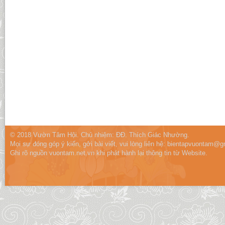
© 2018 Vườn Tâm Hội. Chủ nhiệm: ĐĐ. Thích Giác Nhường.
Mọi sự đóng góp ý kiến, gởi bài viết, vui lòng liên hệ:
bientapvuontam@gm
Ghi rõ nguồn vuontam.net.vn khi phát hành lại thông tin từ Website.