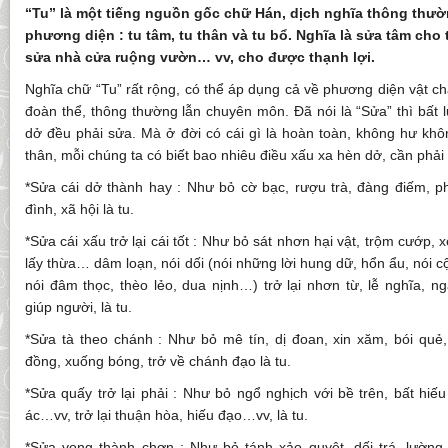
“Tu” là một tiếng nguồn gốc chữ Hán, dịch nghĩa thông thườ
phương diện : tu tâm, tu thân và tu bổ. Nghĩa là sửa tâm cho 
sửa nhà cửa ruộng vườn… vv, cho được thạnh lợi.
Nghĩa chữ “Tu” rất rộng, có thể áp dụng cả về phương diện vật chấ
đoàn thể, thông thường lẫn chuyên môn. Đã nói là “Sửa” thì bất 
dở đều phải sửa. Mà ở đời có cái gì là hoàn toàn, không hư khô
thân, mỗi chúng ta có biết bao nhiêu điều xấu xa hèn dở, cần phải 
*Sửa cái dở thành hay : Như bỏ cờ bạc, rượu trà, đàng điếm, phó
đình, xã hội là tu.
*Sửa cái xấu trở lại cái tốt : Như bỏ sát nhơn hại vật, trộm cướp, 
lấy thừa… dâm loạn, nói dối (nói những lời hung dữ, hổn ẩu, nói cộ
nói đâm thọc, thèo lẻo, dua nịnh…) trở lại nhơn từ, lễ nghĩa, ng
giúp người, là tu.
*Sửa tà theo chánh : Như bỏ mê tín, dị đoan, xin xăm, bói quẻ,
đồng, xuống bóng, trở về chánh đạo là tu.
*Sửa quấy trở lại phải : Như bỏ ngổ nghịch với bề trên, bất hi
ác…vv, trở lại thuận hòa, hiếu đạo…vv, là tu.
*Sửa vọng thành chơn : Như bỏ tánh xảo quyệt, dối trá, lường g