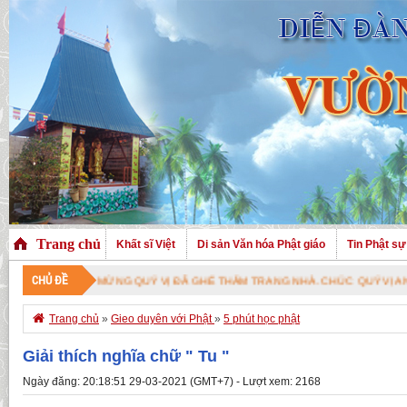
Trang chủ
Khất sĩ Việt
Di sản Văn hóa Phật giáo
Tin Phật sự
CHỦ ĐỀ
CHÀO MỪNG QUÝ VỊ ĐÃ GHÉ THĂM TRANG NHÀ. CHÚC QUÝ VỊ AN VUI VỚI 

Trang chủ
»
Gieo duyên với Phật
»
5 phút học phật
Giải thích nghĩa chữ " Tu "
Ngày đăng: 20:18:51 29-03-2021 (GMT+7) - Lượt xem: 2168