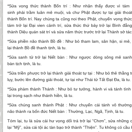
*Sửa vọng thức thành Bốn trí : Như nhận thấy được vì tá
sinh phải trầm luân mê muội, và chư Phật được tự tại giải thoá
thành Bốn trí. Nay chúng ta cũng noi theo Phật, chuyển vọng thức 
tám trở lại Đại vien cảnh trí, sửa thức thứ bảy trở lại Bình đẳn
thành Diệu quán sát trí và sửa năm thức trước trở lại Thành sở tác t
*Sửa phiền não thành Bồ đề : Như bỏ tham lam, sân hận, si mê, tậ
lại thành Bồ đề thanh tịnh, là tu.
*Sửa sanh tử trở lại Niết bàn : Như ngược dòng sông mê sanh
bàn tịch tịnh, là tu.
*Sửa triền phược trở lại thành giải thoát tự tại : Như bỏ thê thằn
lụy, bước lên đường giải thoát, tự tại như Thái tử Tất Đạt Đa, là tu.
*Sửa phàm thành Thánh : Như bỏ tư tưởng, hành vi và tánh tình
lại trong sạch như thánh hiền, là tu.
*Sửa chúng sanh thành Phật : Như chuyển cái tánh vô thường,
não thành ra bốn đức Niết bàn : Thường, Lạc, Ngã, Tịnh, là tu.
Tóm lại, tu là sửa cái hư vọng dối trá trở lại “Chơn”, sửa những c
lại “Mỹ”, sửa cái tội ác tàn bạo trở thành “Thiện”. Tu không có cầu k