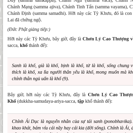
Duy (samma samkappa), Chánh Ngữ (samma vaca), Chánh N
Chánh Mạng (samma ajiva), Chánh Tinh Tấn (samma vayama), Ch
Chánh Ðịnh (samma samadhi). Hỡi này các Tỳ Khưu, đó là co
Lai đã chứng ngộ.
(Ðức Phật giảng tiếp:)
Hỡi này các Tỳ Khưu, bây giờ, đây là
Chơn Lý Cao Thượng v
sacca,
khổ
thánh đế):
Sanh là khổ, già là khổ, bịnh là khổ, tử là khổ, sống chung
thích là khổ, xa lìa người thân yêu là khổ, mong muốn mà kh
chính thân ngủ uẩn là khổ (9).
Bây giờ, hỡi này các Tỳ Khưu, đây là
Chơn Lý Cao Thượn
Khổ
(dukkha-samudaya-ariya-sacca,
tập
khổ thánh đế):
Chính Ái Dục là nguyên nhân của sự tái sanh (ponobhavika). 
khao khát, bám víu cái nầy hay cái kia (đời sống). Chính là Ái,