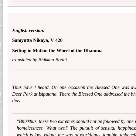
English version:
Samyutta Nikaya, V-420
Setting in Motion the Wheel of the Dhamma
translated by Bhikkhu Bodhi
Thus have I heard. On one occasion the Blessed One was dwe
Deer Park at Isipatana. There the Blessed One addressed the bhi
thus:
"Bhikkhus, these two extremes should not be followed by one 
homelessness. What two? The pursuit of sensual happiness
which is low, vulgar, the way of worldlings, ignoble, unbenefi