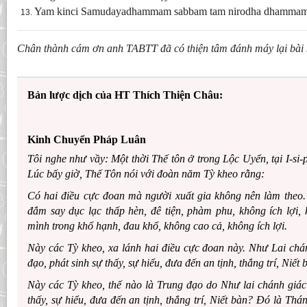
Yam kinci Samudayadhammam sabbam tam nirodha dhammam
Chân thành cám ơn anh TABTT đã có thiện tâm đánh máy lại bài k
Bản lược dịch của HT Thích Thiện Châu:
Kinh Chuyển Pháp Luân
Tôi nghe như vầy: Một thời Thế tôn ở trong Lộc Uyển, tại I-si-
Lúc bấy giờ, Thế Tôn nói với đoàn năm Tỳ kheo rằng:
Có hai điều cực đoan mà người xuất gia không nên làm theo.
đắm say dục lạc thấp hèn, đê tiện, phàm phu, không ích lợi, 
mình trong khổ hạnh, đau khổ, không cao cả, không ích lợi.
Này các Tỳ kheo, xa lánh hai điều cực đoan này. Như Lai ch
đạo, phát sinh sự thấy, sự hiểu, đưa đến an tịnh, thắng trí, Niết 
Này các Tỳ kheo, thế nào là Trung đạo do Như lai chánh giác
thấy, sự hiểu, đưa đến an tịnh, thắng trí, Niết bàn? Ðó là Thá