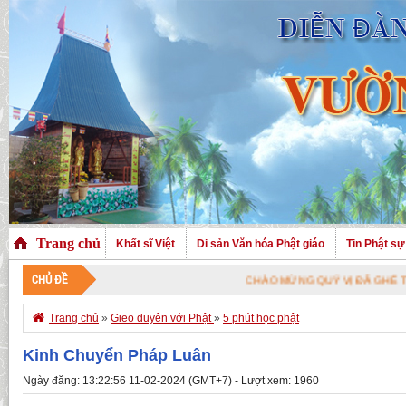
Trang chủ
Khất sĩ Việt
Di sản Văn hóa Phật giáo
Tin Phật sự
CHỦ ĐỀ
CHÀO MỪNG QUÝ VỊ ĐÃ GHÉ THĂM TRANG 

Trang chủ
»
Gieo duyên với Phật
»
5 phút học phật
Kinh Chuyển Pháp Luân
Ngày đăng: 13:22:56 11-02-2024 (GMT+7) - Lượt xem: 1960