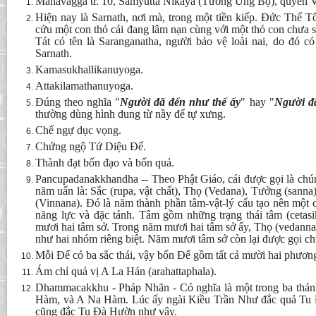
Mahavagga tr. 10, Samyutta Nikaya (Tương Ưng Bộ), quyển V,
Hiện nay là Sarnath, nơi mà, trong một tiền kiếp. Ðức Thế 
cứu một con thỏ cái đang lâm nạn cùng với một thỏ con chưa 
Tát có tên là Saranganatha, người bảo vệ loài nai, do đó có 
Sarnath.
Kamasukhallikanuyoga.
Attakilamathanuyoga.
Ðúng theo nghĩa "
Người đã đến như thế ấy
" hay "
Người đã
thường dùng hình dung từ nầy để tự xưng.
Chế ngự dục vọng.
Chứng ngộ Tứ Diệu Ðế.
Thành đạt bốn đạo và bốn quả.
Pancupadanakkhandha -- Theo Phật Giáo, cái được gọi là c
năm uẩn là: Sắc (rupa, vật chất), Thọ (Vedana), Tưởng (sann
(Vinnana). Ðó là năm thành phần tâm-vật-lý cấu tạo nên một
năng lực và đặc tánh. Tâm gồm những trạng thái tâm (cetasi
mươi hai tâm sở. Trong năm mươi hai tâm sở ấy, Thọ (vedann
như hai nhóm riêng biệt. Năm mươi tâm sở còn lại được gọi c
Mỗi Ðế có ba sắc thái, vậy bốn Ðế gồm tất cả mười hai phươn
Ám chỉ quả vị A La Hán (arahattaphala).
Dhammacakkhu - Pháp Nhãn - Có nghĩa là một trong ba thá
Hàm, và A Na Hàm. Lúc ấy ngài Kiều Trần Như đắc quả Tu Ð
cũng đắc Tu Ðà Hườn như vậy.