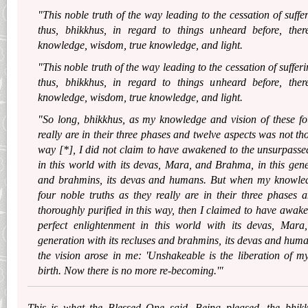
"This noble truth of the way leading to the cessation of suffe
thus, bhikkhus, in regard to things unheard before, ther
knowledge, wisdom, true knowledge, and light.
"This noble truth of the way leading to the cessation of suffe
thus, bhikkhus, in regard to things unheard before, ther
knowledge, wisdom, true knowledge, and light.
"So long, bhikkhus, as my knowledge and vision of these fo
really are in their three phases and twelve aspects was not tho
way [*], I did not claim to have awakened to the unsurpasse
in this world with its devas, Mara, and Brahma, in this gener
and brahmins, its devas and humans. But when my knowledg
four noble truths as they really are in their three phases
thoroughly purified in this way, then I claimed to have awak
perfect enlightenment in this world with its devas, Mara
generation with its recluses and brahmins, its devas and hu
the vision arose in me: 'Unshakeable is the liberation of m
birth. Now there is no more re-becoming.'"
This is what the Blessed One said. Being pleased, the bhikk