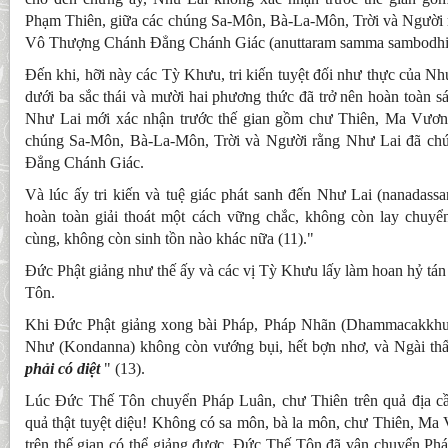
Phạm Thiên, giữa các chúng Sa-Môn, Bà-La-Môn, Trời và Người
Vô Thượng Chánh Ðẳng Chánh Giác (anuttaram samma sambodh
Ðến khi, hỡi này các Tỳ Khưu, tri kiến tuyệt đối như thực của Nh
dưới ba sắc thái và mười hai phương thức đã trở nên hoàn toàn sá
Như Lai mới xác nhận trước thế gian gồm chư Thiên, Ma Vươn
chúng Sa-Môn, Bà-La-Môn, Trời và Người rằng Như Lai đã c
Ðẳng Chánh Giác.
Và lúc ấy tri kiến và tuệ giác phát sanh đến Như Lai (nanadass
hoàn toàn giải thoát một cách vững chắc, không còn lay chuyển
cùng, không còn sinh tồn nào khác nữa (11)."
Ðức Phật giảng như thế ấy và các vị Tỳ Khưu lấy làm hoan hỷ tá
Tôn.
Khi Ðức Phật giảng xong bài Pháp, Pháp Nhãn (Dhammacakkhu)
Như (Kondanna) không còn vướng bụi, hết bợn nhơ, và Ngài thấ
phải có diệt
" (13).
Lúc Ðức Thế Tôn chuyển Pháp Luân, chư Thiên trên quả địa cầ
quả thật tuyệt diệu! Không có sa môn, bà la môn, chư Thiên, M
trên thế gian có thể giảng được, Ðức Thế Tôn đã vận chuyển Ph