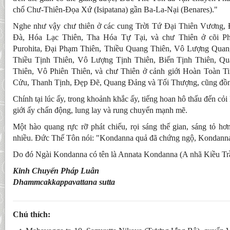
chổ Chư-Thiên-Ðọa Xứ (Isipatana) gần Ba-La-Nại (Benares)."
Nghe như vậy chư thiên ở các cung Trời Tứ Ðại Thiên Vương,
Ðà, Hóa Lạc Thiên, Tha Hóa Tự Tại, và chư Thiên ở cõi 
Purohita, Ðại Phạm Thiên, Thiều Quang Thiên, Vô Lượng Qua
Thiều Tịnh Thiên, Vô Lượng Tịnh Thiên, Biến Tịnh Thiên, Q
Thiên, Vô Phiên Thiên, và chư Thiên ở cảnh giới Hoàn Toàn Ti
Cửu, Thanh Tịnh, Ðẹp Ðẽ, Quang Ðảng và Tối Thượng, cũng đồn
Chính tại lúc ấy, trong khoảnh khắc ấy, tiếng hoan hô thấu đến c
giới ấy chấn động, lung lay và rung chuyển mạnh mẽ.
Một hào quang rực rỡ phát chiếu, rọi sáng thế gian, sáng tỏ h
nhiều. Ðức Thế Tôn nói: "Kondanna quả đã chứng ngộ, Kondanna
Do đó Ngài Kondanna có tên là Annata Kondanna (A nhã Kiều Tr
Kinh Chuyển Pháp Luân
Dhammcakkappavattana sutta
Chú thích: