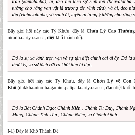
trần (kamatanha), ái, đeo níu theo sự sinh tồn (bhavatanha, 
tưởng cho rằng vạn vật là trường tồn vĩnh cửu), và ái, đeo ní
tồn (vibhavatanha, vô sanh ái, luyến ái trong ý tưởng cho rằng s
Bây giờ, hỡi này các Tỳ Khưu, đây là
Chơn Lý Cao Thượng 
nirodha-ariya-sacca,
diệt
khổ thánh đế):
Ðó là sự xa lánh trọn vẹn và sự tận diệt chính cái ái ấy. Ðó là 
thoát ly, và sự tách rời ra khỏi tâm ái dục.
Bây giờ, hỡi này các Tỳ Khưu, đây là
Chơn Lý về Con 
Khổ
(dukkha-nirodha-gamini-patipada-ariya-sacca,
đạo
diệt khổ th
Ðó là Bát Chánh Ðạo: Chánh Kiến , Chánh Tư Duy, Chánh N
Mạng, Chánh Tinh Tấn , Chánh Niệm, và Chánh Ðịnh.
I-1) Ðây là Khổ Thánh Ðế