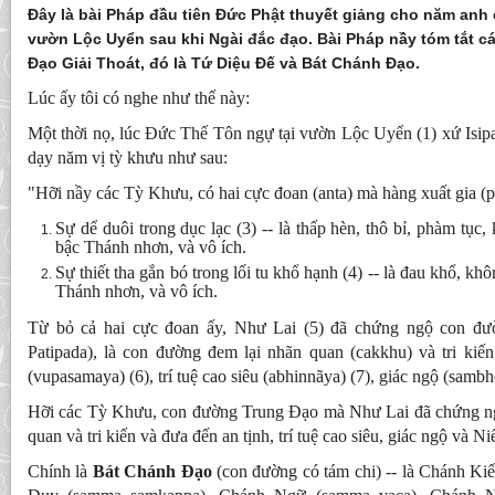
Ðây là bài Pháp đầu tiên Ðức Phật thuyết giảng cho năm anh 
vườn Lộc Uyển sau khi Ngài đắc đạo. Bài Pháp nầy tóm tắt c
Ðạo Giải Thoát, đó là Tứ Diệu Ðế và Bát Chánh Ðạo.
Lúc ấy tôi có nghe như thế này:
Một thời nọ, lúc Ðức Thế Tôn ngự tại vườn Lộc Uyển (1) xứ Isipa
dạy năm vị tỳ khưu như sau:
"Hỡi nầy các Tỳ Khưu, có hai cực đoan (anta) mà hàng xuất gia (pa
Sự dể duôi trong dục lạc (3) -- là thấp hèn, thô bỉ, phàm tụ
bậc Thánh nhơn, và vô ích.
Sự thiết tha gắn bó trong lối tu khổ hạnh (4) -- là đau khổ, 
Thánh nhơn, và vô ích.
Từ bỏ cả hai cực đoan ấy, Như Lai (5) đã chứng ngộ con đ
Patipada), là con đường đem lại nhãn quan (cakkhu) và tri kiến
(vupasamaya) (6), trí tuệ cao siêu (abhinnãya) (7), giác ngộ (samb
Hỡi các Tỳ Khưu, con đường Trung Ðạo mà Như Lai đã chứng ng
quan và tri kiến và đưa đến an tịnh, trí tuệ cao siêu, giác ngộ và Ni
Chính là
Bát Chánh Ðạo
(con đường có tám chi) -- là Chánh Ki