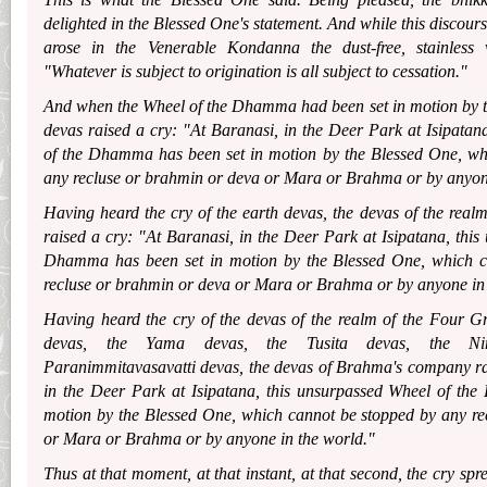
delighted in the Blessed One's statement. And while this discour
arose in the Venerable Kondanna the dust-free, stainles
"Whatever is subject to origination is all subject to cessation."
And when the Wheel of the Dhamma had been set in motion by t
devas raised a cry: "At Baranasi, in the Deer Park at Isipatan
of the Dhamma has been set in motion by the Blessed One, wh
any recluse or brahmin or deva or Mara or Brahma or by anyone
Having heard the cry of the earth devas, the devas of the real
raised a cry: "At Baranasi, in the Deer Park at Isipatana, thi
Dhamma has been set in motion by the Blessed One, which c
recluse or brahmin or deva or Mara or Brahma or by anyone in 
Having heard the cry of the devas of the realm of the Four G
devas, the Yama devas, the Tusita devas, the Ni
Paranimmitavasavatti devas, the devas of Brahma's company ra
in the Deer Park at Isipatana, this unsurpassed Wheel of th
motion by the Blessed One, which cannot be stopped by any re
or Mara or Brahma or by anyone in the world."
Thus at that moment, at that instant, at that second, the cry sp