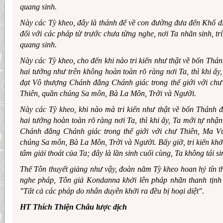
quang sinh.
Này các Tỳ kheo, đây là thánh đế về con đường đưa đến Khổ diệ
đối với các pháp từ trước chưa từng nghe, nơi Ta nhãn sinh, trí 
quang sinh.
Này các Tỳ kheo, cho đến khi nào tri kiến như thật về bốn Thá
hai tướng như trên không hoàn toàn rõ ràng nơi Ta, thì khi ấ
đạt Vô thượng Chánh đẳng Chánh giác trong thế giới với ch
Thiên, quần chúng Sa môn, Bà La Môn, Trời và Người.
Này các Tỳ kheo, khi nào mà tri kiến như thật về bốn Thánh 
hai tướng hoàn toàn rõ ràng nơi Ta, thì khi ấy, Ta mới tự nh
Chánh đẳng Chánh giác trong thế giới với chư Thiên, Ma 
chúng Sa môn, Bà La Môn, Trời và Người. Bấy giờ, tri kiến khởi
tâm giải thoát của Ta; đây là lần sinh cuối cùng, Ta không tái s
Thế Tôn thuyết giảng như vậy, đoàn năm Tỳ kheo hoan hỷ tín th
nghe pháp, Tôn giả Kondanna khởi lên pháp nhãn thanh tịnh
"Tất cả các pháp do nhân duyên khởi ra đều bị hoại diệt".
HT Thích Thiện Châu lược dịch