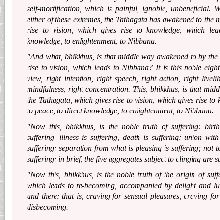
self-mortification, which is painful, ignoble, unbeneficial. 
either of these extremes, the Tathagata has awakened to the 
rise to vision, which gives rise to knowledge, which lea
knowledge, to enlightenment, to Nibbana.
"And what, bhikkhus, is that middle way awakened to by the
rise to vision, which leads to Nibbana? It is this noble eightf
view, right intention, right speech, right action, right livelih
mindfulness, right concentration. This, bhikkhus, is that mi
the Tathagata, which gives rise to vision, which gives rise t
to peace, to direct knowledge, to enlightenment, to Nibbana.
"Now this, bhikkhus, is the noble truth of suffering: birth
suffering, illness is suffering, death is suffering; union wit
suffering; separation from what is pleasing is suffering; not 
suffering; in brief, the five aggregates subject to clinging are s
"Now this, bhikkhus, is the noble truth of the origin of suffe
which leads to re-becoming, accompanied by delight and lus
and there; that is, craving for sensual pleasures, craving fo
disbecoming.