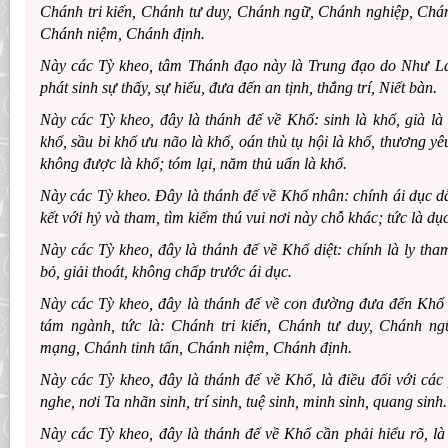
Chánh tri kiến, Chánh tư duy, Chánh ngữ, Chánh nghiệp, Chá
Chánh niệm, Chánh định.
Này các Tỳ kheo, tâm Thánh đạo này là Trung đạo do Như La
phát sinh sự thấy, sự hiểu, đưa đến an tịnh, thắng trí, Niết bàn.
Này các Tỳ kheo, đây là thánh đế về Khổ: sinh là khổ, già là 
khổ, sầu bi khổ ưu não là khổ, oán thù tụ hội là khổ, thương yê
không được là khổ; tóm lại, năm thủ uẩn là khổ.
Này các Tỳ kheo. Ðây là thánh đế về Khổ nhân: chính ái dục dẫ
kết với hỷ và tham, tìm kiếm thú vui nơi này chỗ khác; tức là dục
Này các Tỳ kheo, đây là thánh đế về Khổ diệt: chính là ly tha
bỏ, giải thoát, không chấp trước ái dục.
Này các Tỳ kheo, đây là thánh đế về con đường đưa đến Khổ 
tám ngành, tức là: Chánh tri kiến, Chánh tư duy, Chánh n
mạng, Chánh tinh tấn, Chánh niệm, Chánh định.
Này các Tỳ kheo, đây là thánh đế về Khổ, là điều đối với các
nghe, nơi Ta nhãn sinh, trí sinh, tuệ sinh, minh sinh, quang sinh.
Này các Tỳ kheo, đây là thánh đế về Khổ cần phải hiểu rõ, là