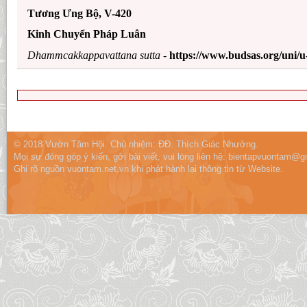
Tương Ưng Bộ, V-420
Kinh Chuyển Pháp Luân
Dhammcakkappavattana sutta -
https://www.budsas.org/uni/
© 2018 Vườn Tâm Hội. Chủ nhiệm: ĐĐ. Thích Giác Nhường.
Mọi sự đóng góp ý kiến, gởi bài viết, vui lòng liên hệ:
bientapvuontam@gm
Ghi rõ nguồn vuontam.net.vn khi phát hành lại thông tin từ Website.