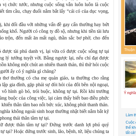
nh vị chức tước, nhưng cuộc sống vẫn luôn luôn là cuộc
iết tìm cầu, chạy đuổi nắm bắt lấy “cái có của dục vọng,
ị, khi đối đầu với những vấn đề gay cấn thường hay bứt
thống khổ. Người có công ty đồ sộ, nhưng khi tiền tài lưu
xáo trộn, đến mất ăn mất ngủ, thần sắc bơ phờ, cho đến
Thuận 
được tài phú danh vị, lại vừa có được cuộc sống tự tại
ng lý tưởng tuyệt vời. Bằng ngược lại, nếu chỉ đạt được
 hồn không một chút an nhiên thanh thản, thì thử hỏi cuộc
gười ấy có ý nghĩa gì chăng?
ấu thơ thường có cha mẹ quản giáo, ta thường cho rằng
lập gia đình, gặp phải sự đòi hỏi của đôi bên nội ngoại,
vô hình gò bó, trói buộc, không tự tại. Rồi khi trưởng
Ý nghĩ
ràng buộc của công việc, lại cảm thấy biết bao điều phức
, khiến thân tâm bao nỗi bức xúc, không phút thanh thản.
nghĩa không ngoài sinh hoạt thường nhật biết nắm bắt kỹ
Làm t
hong thái thân tâm tự tại.
Cuộc 
iữ được thân tâm tự tại? Đứng trước danh lợi phú quý
thể k
 tự tại? Hoặc đứng trước sinh, lão, bệnh, tử, liệu chúng ta
tất cả!