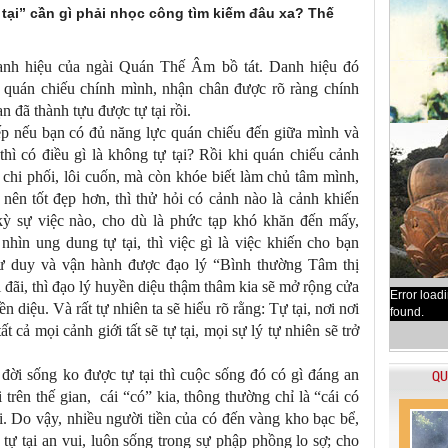
ại” cần gì phải nhọc công tìm kiếm đâu xa? Thế
danh hiệu của ngài Quán Thế Âm bồ tát. Danh hiệu đó
t quán chiếu chính mình, nhận chân được rõ ràng chính
n đã thành tựu được tự tại rồi.
ếp nếu bạn có đủ năng lực quán chiếu đến giữa mình và
hì có điều gì là không tự tại? Rồi khi quán chiếu cảnh
chi phối, lôi cuốn, mà còn khóe biết làm chủ tâm mình,
nên tốt đẹp hơn, thì thử hỏi có cảnh nào là cảnh khiến
 kỳ sự việc nào, cho dù là phức tạp khó khăn đến mấy,
nhìn ung dung tự tại, thì việc gì là việc khiến cho bạn
tư duy và vận hành được đạo lý “Bình thường Tâm thị
i đãi, thì đạo lý huyền diệu thậm thâm kia sẽ mở rộng cửa
Error load
n diệu. Và rất tự nhiên ta sẽ hiểu rõ rằng: Tự tại, nơi nơi
found.
tất cả mọi cảnh giới tất sẽ tự tại, mọi sự lý tự nhiên sẽ trở
đời sống ko được tự tại thì cuộc sống đó có gì đáng an
QU
trên thế gian, cái “có” kia, thông thường chỉ là “cái có
. Do vậy, nhiều người tiền của có đến vàng kho bạc bể,
tự tại an vui, luôn sống trong sự phập phồng lo sợ; cho