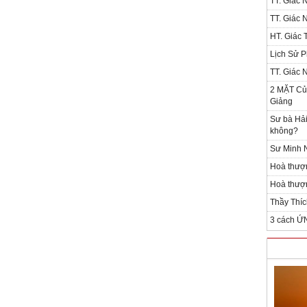
TT. Giác 
TT. Giác 
HT. Giác T
Lịch Sử P
TT. Giác 
2 MẶT Của
Giảng
Sư bà Hải
không?
Sư Minh N
Hoà thượ
Hoà thượn
Thầy Thíc
3 cách Ứ