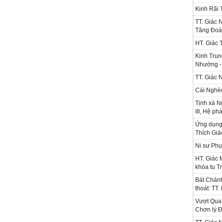
Kinh Rãi
TT. Giác 
Tăng Đoà
HT. Giác 
Kinh Trun
Nhường - 
TT. Giác 
Cái Nghè
Tịnh xá N
III, Hệ ph
Ứng dụng l
Thích Gi
Ni sư Phụ
HT. Giác 
khóa tu T
Bát Chánh
thoát: TT
Vượt Qua 
Chơn lý Đ