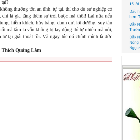
 tại?
15 lờ
không thướng tồn an tĩnh, tự tại, thì cho dù sự nghiệp có
Dấu h
 chỉ là gia tăng thêm sự trói buộc mà thôi! Lại nữa nếu
hơn: 
tụng, hiềm khích, hủy báng, danh dự, lợi dưỡng, suy tàn
Đắk N
thổi mà tâm ta vẫn không bị lay động thì tự nhiên mà nói,
Trườn
tự tại giải thoát rồi. Và ngay lúc đó chính mình là đức
Đắk N
Nông 
Ngọc 
:
Thích Quảng Lâm