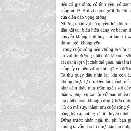
đến có gia đình, có tình yêu, có da
sống nô lệ. Bời vì con người đó chỉ b
của điên đảo vọng tưởng”.
Những nhân vật có quyền lợi chính tr
đầu gãi tai, biểu hiện dáng vẻ bất an 
chuyển không linh hoạt thì tâm trí 
đứng ngồi không yên.
Trong cuộc sống nếu chúng ta vừa có 
an vui thì đương nhiên đó là cuộc số
cái danh lợi vật chất thế gian, mà tâm
sống ấy có bền vững không? Và đời n
Ta thử quay đầu nhìn lại, khi còn 
không được tự do. Đến lúc thành niên 
như cảm thấy như trăm ngàn sợi dây 
thành, phục vụ xã hội với bao nhiêu 
tạp phiền toái, không xứng ý hợp tình
Từ đó mà suy, thành tựu cuộc sống ý 
năng hỷ xả, buông xả, tôi luyện mình p
Đứng trước nhân ngã, thị phi bạn g
chúng ta vẫn bảo trì được tâm an tĩnh,