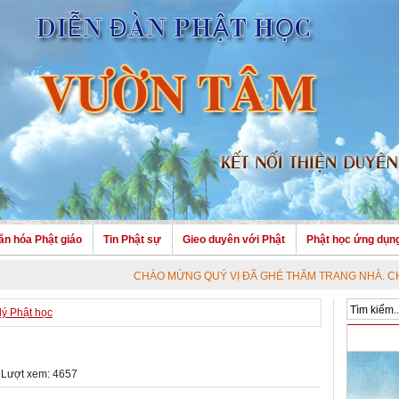
ăn hóa Phật giáo
Tin Phật sự
Gieo duyên với Phật
Phật học ứng dụn
CHÀO MỪNG QUÝ VỊ ĐÃ GHÉ THĂM TRANG NHÀ. CHÚC QUÝ VỊ 
lý Phật học
 Lượt xem: 4657