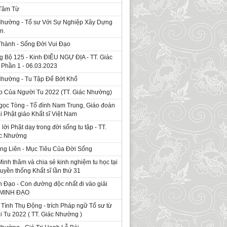
 Tâm Từ
Nhường - Tổ sư Với Sự Nghiệp Xây Dựng
n.
Thành - Sống Đời Vui Đạo
g Bộ 125 - Kinh ÐIỀU NGỰ ĐỊA - TT. Giác
Phần 1 - 06.03.2023
Nhường - Tu Tập Để Bớt Khổ
o Của Người Tu 2022 (TT. Giác Nhường)
gọc Tòng - Tổ đình Nam Trung, Giáo đoàn
ái Phật giáo Khất sĩ Việt Nam
ời Phật dạy trong đời sống tu tập - TT.
ác Nhường
ng Liên - Mục Tiêu Của Đời Sống
Minh thăm và chia sẻ kinh nghiệm tu học tại
ruyền thống Khất sĩ lần thứ 31
 Đạo - Con đường độc nhất đi vào giải
. MINH ĐẠO
Tính Thụ Động - trích Pháp ngữ Tổ sư từ
i Tu 2022 ( TT. Giác Nhường )