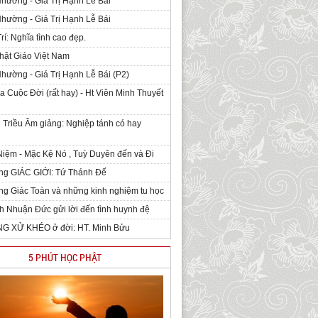
Nhường - Giá Trị Hạnh Lễ Bái
Nhường - Giá Trị Hạnh Lễ Bái
rí: Nghĩa tình cao đẹp.
hật Giáo Việt Nam
Nhường - Giá Trị Hạnh Lễ Bái (P2)
 Cuộc Đời (rất hay) - Ht Viên Minh Thuyết
 Triều Âm giảng: Nghiệp tánh có hay
iệm - Mặc Kệ Nó , Tuỳ Duyên đến và Đi
ng GIÁC GIỚI: Tứ Thánh Đế
g Giác Toàn và những kinh nghiệm tu học
h Nhuận Đức gửi lời đến tình huynh đệ
NG XỬ KHÉO ở đời: HT. Minh Bửu
5 PHÚT HỌC PHẬT