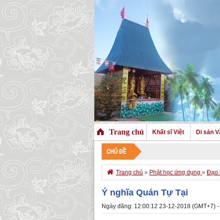
Trang chủ
Khất sĩ Việt
Di sản V
CHỦ ĐỀ

Trang chủ
»
Phật học ứng dụng
»
Đạo 
Ý nghĩa Quán Tự Tại
Ngày đăng: 12:00:12 23-12-2018 (GMT+7) -