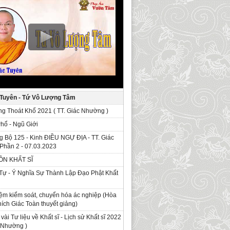
 Tuyên - Tứ Vô Lượng Tâm
g Thoát Khổ 2021 ( TT. Giác Nhường )
Phổ - Ngũ Giới
g Bộ 125 - Kinh ÐIỀU NGỰ ĐỊA - TT. Giác
Phần 2 - 07.03.2023
ỒN KHẤT SĨ
Tự - Ý Nghĩa Sự Thành Lập Đạo Phật Khất
ệm kiểm soát, chuyển hóa ác nghiệp (Hòa
ích Giác Toàn thuyết giảng)
 vài Tư liệu về Khất sĩ - Lịch sử Khất sĩ 2022
c Nhường )