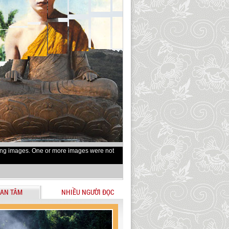
ing images. One or more images were not
AN TÂM
NHIỀU NGƯỜI ĐỌC