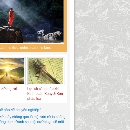
cảnh tu đức, nghịch cảnh tu tâm.
a đời người
Lợi ích của pháp khí
Kinh Luân Xoay & Kèn
pháp loa
hế nào để chuyển nghiệp?
đời này chẳng qua là một ván cờ ta không
hông chơi: Đánh sai một nước bạn sẽ mất