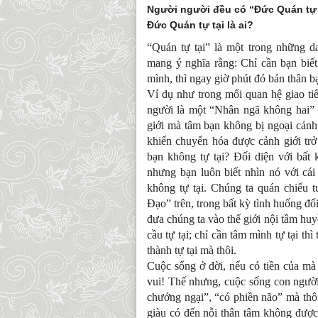
Người người đều có “Đức Quán tự t
Đức Quán tự tại là ai?
“Quán tự tại” là một trong những 
mang ý nghĩa rằng: Chỉ cần bạn biế
mình, thì ngay giờ phút đó bản thân bạ
Ví dụ như trong mối quan hệ giao ti
người là một “Nhân ngã không hai” t
giới mà tâm bạn không bị ngoại cảnh 
khiến chuyển hóa được cảnh giới trở 
bạn không tự tại? Đối diện với bất
nhưng bạn luôn biết nhìn nó với cái 
không tự tại. Chúng ta quán chiếu 
Đạo” trên, trong bất kỳ tình huống đố
đưa chúng ta vào thế giới nội tâm huyề
cầu tự tại; chỉ cần tâm mình tự tại thì 
thành tự tại mà thôi.
Cuộc sống ở đời, nếu có tiền của mà 
vui! Thế nhưng, cuộc sống con người 
chướng ngại”, “có phiền não” mà thôi
giàu có đến nỗi thân tâm không được 