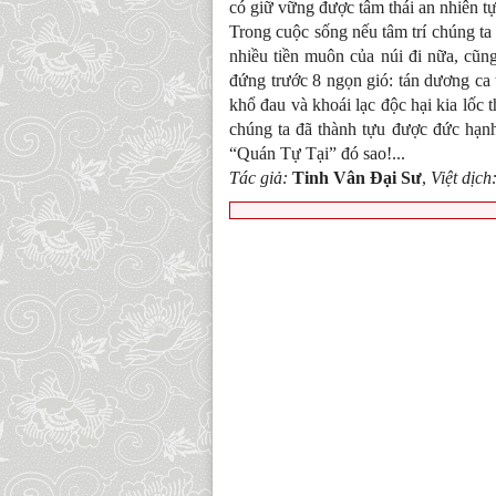
có giữ vững được tâm thái an nhiên tự
Trong cuộc sống nếu tâm trí chúng ta 
nhiều tiền muôn của núi đi nữa, cũng
đứng trước 8 ngọn gió: tán dương ca 
khổ đau và khoái lạc độc hại kia lốc 
chúng ta đã thành tựu được đức hạnh 
“Quán Tự Tại” đó sao!...
Tác giả:
Tinh Vân Đại Sư
,
Việt dịch