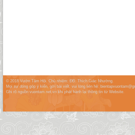
© 2018 Vườn Tâm Hội. Chủ nhiệm: ĐĐ. Thích Giác Nhường.
Mọi sự đóng góp ý kiến, gởi bài viết, vui lòng liên hệ:
bientapvuontam@gm
Ghi rõ nguồn vuontam.net.vn khi phát hành lại thông tin từ Website.