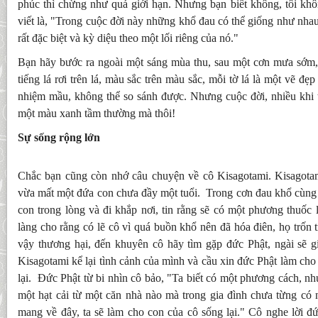
phúc thì chừng như quá giới hạn. Nhưng bạn biết không, tôi kh
viết là, "Trong cuộc đời này những khổ đau có thể giống như nh
rất đặc biệt và kỳ diệu theo một lối riêng của nó."
Bạn hãy bước ra ngoài một sáng mùa thu, sau một cơn mưa sớm,
tiếng lá rơi trên lá, màu sắc trên màu sắc, mỗi tờ lá là một vẽ đẹ
nhiệm mầu, không thể so sánh được. Nhưng cuộc đời, nhiều khi 
một màu xanh tầm thường mà thôi!
Sự sống rộng lớn
Chắc bạn cũng còn nhớ câu chuyện về cô Kisagotami. Kisagotami
vừa mất một đứa con chưa đầy một tuổi. Trong cơn đau khổ cùng 
con trong lòng và đi khắp nơi, tin rằng sẽ có một phương thuốc
làng cho rằng có lẽ cô vì quá buồn khổ nên đã hóa điên, họ trốn 
vậy thương hại, đến khuyên cô hãy tìm gặp đức Phật, ngài sẽ g
Kisagotami kể lại tình cảnh của mình và cầu xin đức Phật làm ch
lại. Đức Phật từ bi nhìn cô bảo, "Ta biết có một phương cách, nh
một hạt cải từ một căn nhà nào mà trong gia đình chưa từng có 
mang về đây, ta sẽ làm cho con của cô sống lại." Cô nghe lời đứ