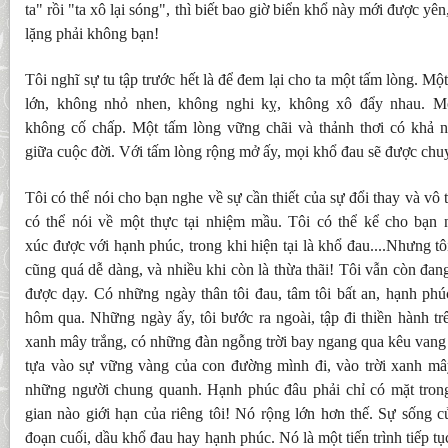
ta" rồi "ta xô lại sóng", thì biết bao giờ biển khổ này mới được y
lặng phải không bạn!
Tôi nghĩ sự tu tập trước hết là để đem lại cho ta một tấm lòng. Mộ
lớn, không nhỏ nhen, không nghi kỵ, không xô đẩy nhau. Mộ
không cố chấp. Một tấm lòng vững chãi và thảnh thơi có khả n
giữa cuộc đời. Với tấm lòng rộng mở ấy, mọi khổ đau sẽ được chu
Tôi có thể nói cho bạn nghe về sự cần thiết của sự đổi thay và vô
có thể nói về một thực tại nhiệm mầu. Tôi có thể kể cho bạn n
xúc được với hạnh phúc, trong khi hiện tại là khổ đau....Nhưng tô
cũng quá dễ dàng, và nhiều khi còn là thừa thãi! Tôi vẫn còn đan
được dạy. Có những ngày thân tôi đau, tâm tôi bất an, hạnh ph
hôm qua. Những ngày ấy, tôi bước ra ngoài, tập đi thiền hành tr
xanh mây trắng, có những đàn ngỗng trời bay ngang qua kêu vang
tựa vào sự vững vàng của con đường mình đi, vào trời xanh mâ
những người chung quanh. Hạnh phúc đâu phải chỉ có mặt tron
gian nào giới hạn của riêng tôi! Nó rộng lớn hơn thế. Sự sống 
đoạn cuối, dầu khổ đau hay hạnh phúc. Nó là một tiến trình tiếp tục