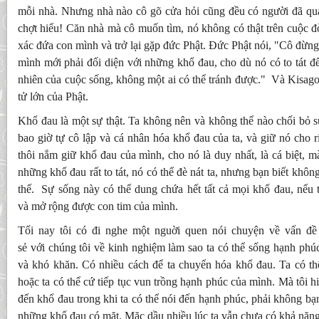
mỗi nhà. Nhưng nhà nào cô gõ cửa hỏi cũng đều có người đã qua
chợt hiểu! Căn nhà mà cô muốn tìm, nó không có thật trên cuộc đ
xác đứa con mình và trở lại gặp đức Phật. Đức Phật nói, "Cô đừng 
mình mới phải đối diện với những khổ đau, cho dù nó có to tát đế
nhiên của cuộc sống, không một ai có thể tránh được." Và Kisago
tử lớn của Phật.
Khổ đau là một sự thật. Ta không nên và không thể nào chối bỏ 
bao giờ tự cô lập và cá nhân hóa khổ đau của ta, và giữ nó cho
thôi nắm giữ khổ đau của mình, cho nó là duy nhất, là cá biệt, m
những khổ đau rất to tát, nó có thể đè nát ta, nhưng bạn biết khôn
thế. Sự sống này có thể dung chứa hết tất cả mọi khổ đau, nếu 
và mở rộng được con tim của mình.
Tối nay tôi có đi nghe một nguời quen nói chuyện về vấn đề
sẻ với chúng tôi về kinh nghiệm làm sao ta có thể sống hạnh phú
và khó khăn. Có nhiều cách để ta chuyển hóa khổ đau. Ta có thể
hoặc ta có thể cứ tiếp tục vun trồng hạnh phúc của mình. Mà tôi hiểu
đến khổ đau trong khi ta có thể nói đến hạnh phúc, phải không bạ
những khổ đau có mặt. Mặc dầu nhiều lúc ta vẫn chưa có khả năng 