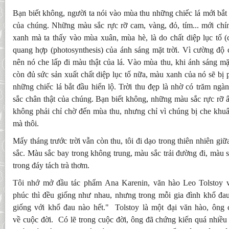
Bạn biết không, người ta nói vào mùa thu những chiếc lá mới bắt 
của chúng. Những màu sắc rực rỡ cam, vàng, đỏ, tím... mới chí
xanh mà ta thấy vào mùa xuân, mùa hè, là do chất diệp lục tố (
quang hợp (photosynthesis) của ánh sáng mặt trời. Vì cường đ
nên nó che lấp đi màu thật của lá. Vào mùa thu, khi ánh sáng mặt
còn đủ sức sản xuất chất diệp lục tố nữa, màu xanh của nó sẽ bị 
những chiếc lá bắt đầu hiển lộ. Trời thu đẹp là nhờ có trăm ngàn
sắc chân thật của chúng. Bạn biết không, những màu sắc rực rỡ 
không phải chỉ chờ đến mùa thu, nhưng chỉ vì chúng bị che khu
mà thôi.
Mấy tháng trước trời vẫn còn thu, tôi đi dạo trong thiên nhiên gi
sắc. Màu sắc bay trong không trung, màu sắc trải đường đi, màu s
trong đáy tách trà thơm.
Tôi nhớ mở đầu tác phẩm Ana Karenin, văn hào Leo Tolstoy v
phúc thì đều giống như nhau, nhưng trong mỗi gia đình khổ đa
giống với khổ đau nào hết." Tolstoy là một đại văn hào, ông c
về cuộc đời. Có lẽ trong cuộc đời, ông đã chứng kiến quá nhiều