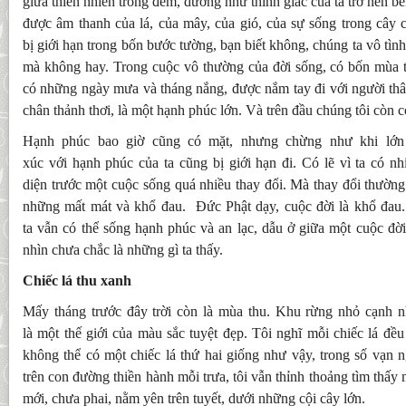
giữa thiên nhiên trong đêm, dường như thính giác của ta trở nên b
được âm thanh của lá, của mây, của gió, của sự sống trong cây 
bị giới hạn trong bốn bước tường, bạn biết không, chúng ta vô tình
mà không hay. Trong cuộc vô thường của đời sống, có bốn mùa th
có những ngày mưa và tháng nắng, được nắm tay đi với người th
chân thảnh thơi, là một hạnh phúc lớn. Và trên đầu chúng tôi còn c
Hạnh phúc bao giờ cũng có mặt, nhưng chừng như khi lớn l
xúc với hạnh phúc của ta cũng bị giới hạn đi. Có lẽ vì ta có nh
diện trước một cuộc sống quá nhiều thay đổi. Mà thay đổi thườ
những mất mát và khổ đau. Đức Phật dạy, cuộc đời là khổ đau
ta vẫn có thể sống hạnh phúc và an lạc, dẫu ở giữa một cuộc đời
nhìn chưa chắc là những gì ta thấy.
Chiếc lá thu xanh
Mấy tháng trước đây trời còn là mùa thu. Khu rừng nhỏ cạnh 
là một thế giới của màu sắc tuyệt đẹp. Tôi nghĩ mỗi chiếc lá đề
không thể có một chiếc lá thứ hai giống như vậy, trong số vạn 
trên con đường thiền hành mỗi trưa, tôi vẫn thỉnh thoảng tìm thấy 
mới, chưa phai, nằm yên trên tuyết, dưới những cội cây lớn.