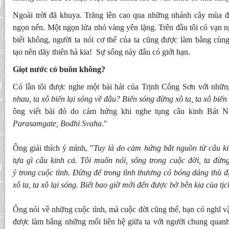
Ngoài trời đã khuya. Trăng lên cao qua những nhánh cây mùa 
ngọn nến. Một ngọn lửa nhỏ vàng yên lặng. Trên đầu tôi có vạn ng
biết không, người ta nói cơ thể của ta cũng được làm bằng cù
tạo nên dãy thiên hà kia! Sự sống này đâu có giới hạn.
Giọt nước có buồn không?
Có lần tôi được nghe một bài hát của Trịnh Công Sơn với những
nhau, ta xô biển lại sóng về đâu? Biển sóng đừng xô ta, ta xô biển
ông viết bài đó do cảm hứng khi nghe tụng câu kinh Bát N
Parasamgate, Bodhi Svaha
."
Ông giải thích ý mình, "
Tuy là do cảm hứng bắt nguồn từ câu k
tựa gì câu kinh cả.
Tôi muốn nói, sống trong cuộc đời, ta đừn
ý trong cuộc tình. Đừng để trong tình thương có bóng dáng thù đ
xô ta, ta xô lại sóng. Biết bao giờ mới đến được bờ bên kia của tịc
Ông nói về những cuộc tình, mà cuộc đời cũng thế, bạn có nghĩ 
được làm bằng những mối liên hệ giữa ta với người chung quan