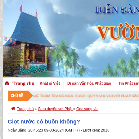
Trang chủ
Khất sĩ Việt
Di sản Văn hóa Phật giáo
Tin Phật sự
CHỦ ĐỀ
VỊ ĐÃ GHÉ THĂM TRANG NHÀ. CHÚC QUÝ VỊ AN VUI VỚI PHÁP BẢO CAO QUÝ

Trang chủ
»
Gieo duyên với Phật
»
Góc sáng tác
Giọt nước có buồn không?
Ngày đăng: 20:45:23 09-03-2024 (GMT+7) - Lượt xem: 2018