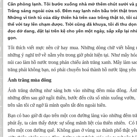
Căn phòng lạnh. Tôi bước xuống nhà mở thêm chút sưởi và p
Trăng sáng ngoài cửa sổ. Đêm nay lạnh nên bầu trời thật tro
Những vì tinh tú của dãy thiên hà trên cao trông thật tỏ, tô
thể với tay lên chạm được. Trời cũng đã khuya, tôi đi thu dọ
đọc dở dang, đặt lại trên kệ cho yên một ngày, sắp xếp lại nh
gọn.
Tôi thích viết mực nên cứ hay mua. Những dòng chữ viết bằng mự
những ý nghĩ trở về nằm yên trong giờ phút hiện tại. Như mây hóa
núi cao làm hồ nước trong phản chiếu ánh trăng xanh. Mây làm sa
trăng phải không bạn, nó phải chuyển hoá thành hồ nước lặng yên
Ánh trăng mùa đông
Ánh trăng dường như sáng hơn vào những đêm mùa đông. Ánh 
những đêm sau giờ ngồi thiền, bước đến cửa sổ nhìn xuống vườn,
trên sân tôi cứ ngở là mình quên tắt đèn ngoài hiên.
Bạn có bao giờ đi dạo trên một con đường làng vào những đêm t
phút ấy, ta cảm thấy được sự sống mãnh liệt của thiên nhiên. Có l
trên một con đường quê. Không gian ở vùng xa thành phố thật yên 