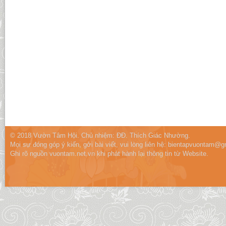
© 2018 Vườn Tâm Hội. Chủ nhiệm: ĐĐ. Thích Giác Nhường.
Mọi sự đóng góp ý kiến, gởi bài viết, vui lòng liên hệ:
bientapvuontam@gm
Ghi rõ nguồn vuontam.net.vn khi phát hành lại thông tin từ Website.