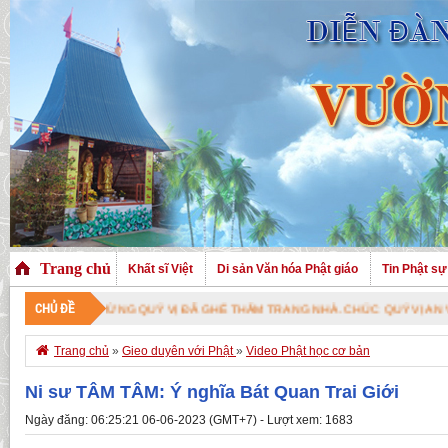
Trang chủ
Khất sĩ Việt
Di sản Văn hóa Phật giáo
Tin Phật sự
CHỦ ĐỀ
CHÀO MỪNG QUÝ VỊ ĐÃ GHÉ THĂM TRANG NHÀ. CHÚC QUÝ VỊ AN VUI VỚI P

Trang chủ
»
Gieo duyên với Phật
»
Video Phật học cơ bản
Ni sư TÂM TÂM: Ý nghĩa Bát Quan Trai Giới
Ngày đăng: 06:25:21 06-06-2023 (GMT+7) - Lượt xem: 1683