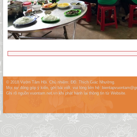
© 2018 Vườn Tâm Hội. Chủ nhiệm: ĐĐ. Thích Giác Nhường.
Mọi sự đóng góp ý kiến, gởi bài viết, vui lòng liên hệ:
bientapvuontam@gm
Ghi rõ nguồn vuontam.net.vn khi phát hành lại thông tin từ Website.