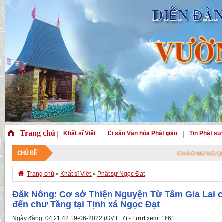
Trang chủ
Khất sĩ Việt
Di sản Văn hóa Phật giáo
Tin Phật sự
CHỦ ĐỀ
CHÀO MỪNG QUÝ VỊ ĐÃ GHÉ THĂM T

Trang chủ
»
Khất sĩ Việt
»
Phật sự Ngọc Đạt
Đăk Nông: Cơ sở Thiện Nguyện Từ Tâm Gia Lai c
đến chư Tăng tại Tịnh xá Ngọc Đạt
Ngày đăng: 04:21:42 19-06-2022 (GMT+7) - Lượt xem: 1661