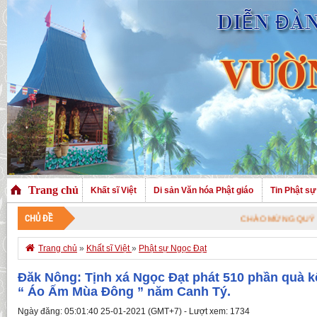
Trang chủ
Khất sĩ Việt
Di sản Văn hóa Phật giáo
Tin Phật sự
CHỦ ĐỀ
CHÀO MỪNG QUÝ VỊ ĐÃ GHÉ THĂM TRANG 

Trang chủ
»
Khất sĩ Việt
»
Phật sự Ngọc Đạt
Đăk Nông: Tịnh xá Ngọc Đạt phát 510 phần quà k
“ Áo Ấm Mùa Đông ” năm Canh Tý.
Ngày đăng: 05:01:40 25-01-2021 (GMT+7) - Lượt xem: 1734