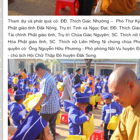
Tham dự và phát quà có: ĐĐ. Thích Giác Nhường – Phó Thư K
Phật giáo tỉnh Đăk Nông, Trụ trì Tịnh xá Ngọc Đạt; ĐĐ. Thích Giá
Tài chính Phật giáo tỉnh, Trụ trì Chùa Giác Nguyên; SC. Thích 
Hóa Phật giáo tỉnh, SC. Thích nữ Liên Hồng Ni chúng chùa P
quyền có: Ông Nguyễn Hữu Phương - Phó phòng Nội Vụ huyện 
- chủ tịch Hội Chữ Thập Đỏ huyện Đăk Song.