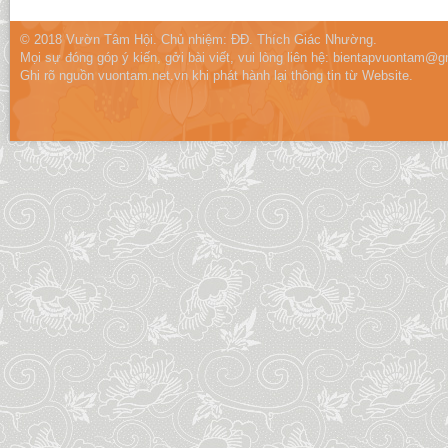
© 2018 Vườn Tâm Hội. Chủ nhiệm: ĐĐ. Thích Giác Nhường.
Mọi sự đóng góp ý kiến, gởi bài viết, vui lòng liên hệ:
bientapvuontam@gm
Ghi rõ nguồn vuontam.net.vn khi phát hành lại thông tin từ Website.