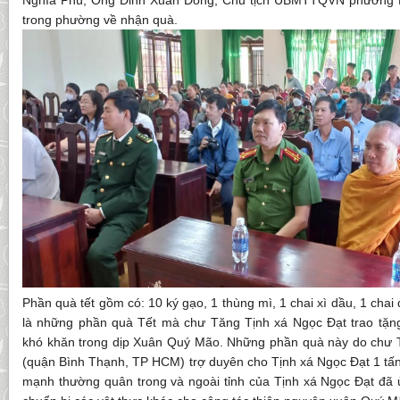
Nghĩa Phú; Ông Đinh Xuân Đông; Chủ tịch UBMTTQVN phường N
trong phường về nhận quà.
Phần quà tết gồm có: 10 ký gạo, 1 thùng mì, 1 chai xì dầu, 1 cha
là những phần quà Tết mà chư Tăng Tịnh xá Ngọc Đạt trao tặn
khó khăn trong dịp Xuân Quý Mão. Những phần quà này do chư 
(quận Bình Thạnh, TP HCM) trợ duyên cho Tịnh xá Ngọc Đạt 1 tấn
mạnh thường quân trong và ngoài tỉnh của Tịnh xá Ngọc Đạt đã ủ