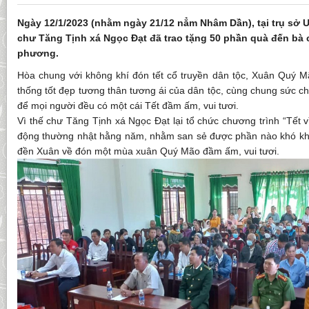
Ngày 12/1/2023 (nhằm ngày 21/12 nẳm Nhâm Dần), tại trụ sở
chư Tăng Tịnh xá Ngọc Đạt đã trao tặng 50 phần quà đến bà c
phương.
Hòa chung với không khí đón tết cổ truyền dân tộc, Xuân Quý M
thống tốt đẹp tương thân tương ái của dân tộc, cùng chung sức c
để mọi người đều có một cái Tết đầm ấm, vui tươi.
Vì thế chư Tăng Tịnh xá Ngọc Đạt lại tổ chức chương trình “Tết v
động thường nhật hằng năm, nhằm san sẻ được phần nào khó kh
đền Xuân về đón một mùa xuân Quý Mão đầm ấm, vui tươi.