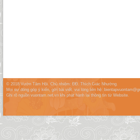
© 2018 Vườn Tâm Hội. Chủ nhiệm: ĐĐ. Thích Giác Nhường.
Mọi sự đóng góp ý kiến, gởi bài viết, vui lòng liên hệ:
bientapvuontam@gm
Ghi rõ nguồn vuontam.net.vn khi phát hành lại thông tin từ Website.