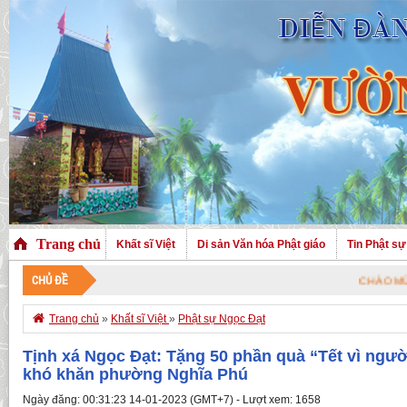
Trang chủ
Khất sĩ Việt
Di sản Văn hóa Phật giáo
Tin Phật sự
CHỦ ĐỀ
CHÀO MỪNG QUÝ VỊ ĐÃ G

Trang chủ
»
Khất sĩ Việt
»
Phật sự Ngọc Đạt
Tịnh xá Ngọc Đạt: Tặng 50 phần quà “Tết vì ngư
khó khăn phường Nghĩa Phú
Ngày đăng: 00:31:23 14-01-2023 (GMT+7) - Lượt xem: 1658