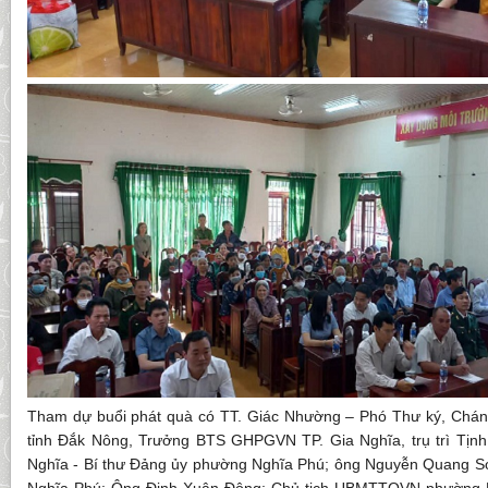
Tham dự buổi phát quà có TT. Giác Nhường – Phó Thư ký, Ch
tỉnh Đắk Nông, Trưởng BTS GHPGVN TP. Gia Nghĩa, trụ trì Tịn
Nghĩa - Bí thư Đảng ủy phường Nghĩa Phú; ông Nguyễn Quang S