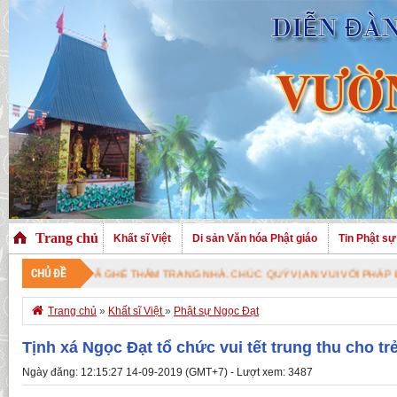
Trang chủ
Khất sĩ Việt
Di sản Văn hóa Phật giáo
Tin Phật sự
CHỦ ĐỀ
 THĂM TRANG NHÀ. CHÚC QUÝ VỊ AN VUI VỚI PHÁP BẢO CAO QUÝ !

Trang chủ
»
Khất sĩ Việt
»
Phật sự Ngọc Đạt
Tịnh xá Ngọc Đạt tổ chức vui tết trung thu cho t
Ngày đăng: 12:15:27 14-09-2019 (GMT+7) - Lượt xem: 3487