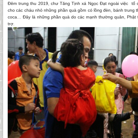
Đêm trung thu 2019, chư Tăng Tịnh xá Ngọc Đạt ngoài việc tổ c
cho các cháu nhỏ những phần quà gồm có lồng đèn, bánh trung th
coca… Đây là những phần quà do các mạnh thường quân, Phật t
trợ.