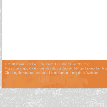
© 2018 Vườn Tâm Hội. Chủ nhiệm: ĐĐ. Thích Giác Nhường.
Mọi sự đóng góp ý kiến, gởi bài viết, vui lòng liên hệ:
bientapvuontam@gm
Ghi rõ nguồn vuontam.net.vn khi phát hành lại thông tin từ Website.