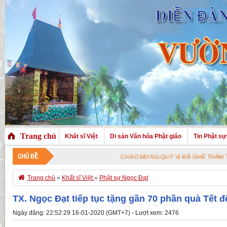
Trang chủ
Khất sĩ Việt
Di sản Văn hóa Phật giáo
Tin Phật sự
CHỦ ĐỀ
CHÀO MỪNG QUÝ VỊ ĐÃ GHÉ THĂM TRANG NHÀ. CHÚC Q

Trang chủ
»
Khất sĩ Việt
»
Phật sự Ngọc Đạt
TX. Ngọc Đạt tiếp tục tặng gần 70 phần quà Tết 
Ngày đăng: 22:52:29 16-01-2020 (GMT+7) - Lượt xem: 2476