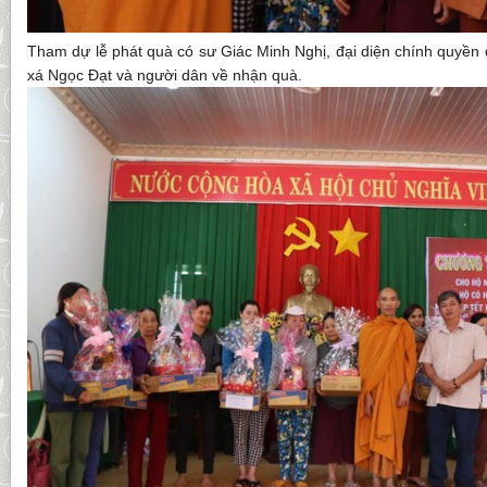
Tham dự lễ phát quà có sư Giác Minh Nghị, đại diện chính quyền đ
xá Ngọc Đạt và người dân về nhận quà.