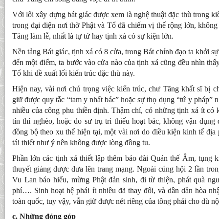
Với lối xây dựng bát giác được xem là nghệ thuật đặc thù trong k
trong đại điện nơi thờ Phật và Tổ đã chiếm vị thế rộng lớn, khôn
Tăng làm lễ, nhất là tự tứ hay tịnh xá có sự kiện lớn.
Nền tảng Bát giác, tịnh xá có 8 cửa, trong Bát chính đạo ta khởi 
đến một điểm, ta bước vào cửa nào của tịnh xá cũng đều nhìn thấy
Tổ khi đề xuất lối kiến trúc đặc thù này.
Hiện nay, vài nơi chú trọng việc kiến trúc, chư Tăng khất sĩ bị 
giữ được quy tắc “tam y nhất bác” hoặc sự thọ dụng “tứ y pháp” n
nhiều của công phu thiền định. Thậm chí, có những tịnh xá ít có 
tín thí nghèo, hoặc do sư trụ trì thiếu hoạt bác, không vận dụng 
đồng bộ theo xu thế hiện tại, một vài nơi do điều kiện kinh tế đ
tái thiết như ý nên không được lòng đồng tu.
Phần lớn các tịnh xá thiết lập thêm bảo đài Quán thế Âm, tụng ki
thuyết giảng được đưa lên trang mạng. Ngoài cúng hội 2 lần tron
Vu Lan báo hiếu, mừng Phật đản sinh, đi từ thiện, phát quà n
phí…. Sinh hoạt hệ phái ít nhiều đã thay đổi, và dần dần hòa n
toàn quốc, tuy vậy, vẫn giữ được nét riêng của tông phái cho dù n
c. Những đóng góp