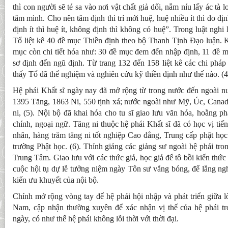
thì con người sẽ té sa vào nơi vật chất giả dối, nắm níu lấy ác tà 
tâm mình. Cho nên tâm định thì trí mới huệ, huệ nhiều ít thì do đị
định ít thì huệ ít, không định thì không có huệ”. Trong luật nghi 
Tổ liệt kê 40 đề mục Thiền định theo bộ Thanh Tịnh Đạo luận. 
mục còn chi tiết hóa như: 30 đề mục đem đến nhập định, 11 đề m
sơ định đến ngũ định. Từ trang 132 đến 158 liệt kê các chi pháp 
thấy Tổ đã thể nghiệm và nghiên cứu kỹ thiền định như thế nào. (4
Hệ phái Khất sĩ ngày nay đã mở rộng từ trong nước đến ngoài nư
1395 Tăng, 1863 Ni, 550 tịnh xá; nước ngoài như Mỹ, Úc, Cana
ni, (5). Nội bộ đã khai hóa cho tu sĩ giao lưu văn hóa, hoằng ph
chính, ngoại ngữ. Tăng ni thuộc hệ phái Khất sĩ đã có học vị tiến 
nhân, hàng trăm tăng ni tốt nghiệp Cao đẳng, Trung cấp phật học.
trường Phật học. (6). Thỉnh giảng các giảng sư ngoài hệ phái tr
Trung Tâm. Giao lưu với các thức giả, học giả để tô bồi kiến th
cuộc hội tụ dự lễ tưởng niệm ngày Tôn sư vắng bóng, để lắng ng
kiến ưu khuyết của nội bộ.
Chính mở rộng vòng tay để hệ phái hội nhập và phát triển giữa l
Nam, cập nhận thường xuyên để xác nhận vị thế của hệ phái tron
ngày, có như thế hệ phái không lỗi thời với thời đại.