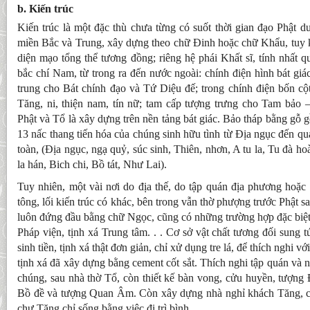
b. Kiến trúc
Kiến trúc là một đặc thù chưa từng có suốt thời gian đạo Phật 
miền Bắc và Trung, xây dựng theo chữ Đinh hoặc chữ Khẩu, tuy k
diện mạo tổng thể tương đồng; riêng hệ phái Khất sĩ, tính nhất q
bắc chí Nam, từ trong ra đến nước ngoài: chính điện hình bát giác
trung cho Bát chính đạo và Tứ Diệu đế; trong chính điện bốn cộ
Tăng, ni, thiện nam, tín nữ; tam cấp tượng trưng cho Tam bảo –
Phật và Tổ là xây dựng trên nền tảng bát giác. Bảo tháp bằng gỗ 
13 nấc thang tiến hóa của chúng sinh hữu tình từ Địa ngục đến quả
toàn, (Địa ngục, ngạ quỷ, súc sinh, Thiên, nhơn, A tu la, Tu đà 
la hán, Bich chi, Bồ tát, Như Lai).
Tuy nhiên, một vài nơi do địa thế, do tập quán địa phương hoặ
tông, lối kiến trúc có khác, bên trong vẫn thờ phượng trước Phật
luôn đứng đầu bằng chữ Ngọc, cũng có những trường hợp đặc bi
Pháp viện, tịnh xá Trung tâm. . . Cơ sở vật chất tương đối sung 
sinh tiền, tịnh xá thật đơn giản, chỉ xử dụng tre lá, để thích nghi v
tịnh xá đã xây dựng bằng cement cốt sắt. Thích nghi tập quán và 
chúng, sau nhà thờ Tổ, còn thiết kế bàn vong, cửu huyền, tượng
Bồ đề và tượng Quan Âm. Còn xây dựng nhà nghỉ khách Tăng, cư
chư Tăng chỉ sống bằng việc đi trì bình.