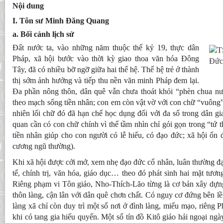
Nội dung
I. Tôn sư Minh Đăng Quang
a. Bối cảnh lịch sử
Đất nước ta, vào những năm thuộc thế kỷ 19, thực dân
Pháp, xã hội bước vào thời kỳ giao thoa văn hóa Đông
Đức
Tây, đã có nhiều bỡ ngỡ giữa hai thế hệ. Thế hệ trẻ ở thành
thị sớm ảnh hưởng và tiếp thu nền văn minh Pháp đem lại.
Đa phần nông thôn, dân quê vẫn chưa thoát khỏi “phèn chua n
theo mạch sống tiền nhân; con em còn vật vờ với con chữ “vuông” 
nhiên lối chữ đó đã hạn chế học dụng đối với đa số trong dân g
quan cần có con chữ chính vì thế tầm nhìn chỉ gói gọn trong “tứ 
tiền nhân giúp cho con người có lễ hiếu, có đạo đức; xã hội ổn đ
cương ngũ thường).
Khi xã hội được cởi mở, xem nhẹ đạo đức cổ nhân, luân thường đạo
tế, chính trị, văn hóa, giáo dục… theo đó phát sinh hai mặt tươn
Riêng phạm vi Tôn giáo, Nho-Thích-Lão từng là cơ bản xây dựng 
thôn làng, cận lân với dân quê chơn chất. Có nguy cơ đứng bên lề
làng xã chỉ còn duy trì một số nơi ở đình làng, miếu mạo, riêng P
khi có tang gia hiếu quyến. Một số tín đồ Kitô giáo hải ngoại ngày