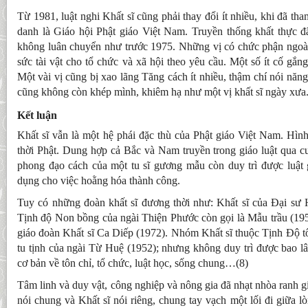
Từ 1981, luật nghi Khất sĩ cũng phải thay đổi ít nhiều, khi đã t
danh là Giáo hội Phật giáo Việt Nam. Truyền thống khất thực đ
không luân chuyển như trước 1975. Những vị có chức phận ngoài
sức tài vật cho tổ chức và xã hội theo yêu cầu. Một số ít cố gắn
Một vài vị cũng bị xao lãng Tăng cách ít nhiều, thậm chí nói nă
cũng không còn khép mình, khiêm hạ như một vị khất sĩ ngày xưa
Kết luận
Khất sĩ vẫn là một hệ phái đặc thù của Phật giáo Việt Nam. Hìn
thời Phật. Dung hợp cả Bắc và Nam truyền trong giáo luật qua c
phong đạo cách của một tu sĩ gương mẫu còn duy trì được luật 
dụng cho việc hoằng hóa thành công.
Tuy có những đoàn khất sĩ đương thời như: Khất sĩ của Đại sư 
Tịnh độ Non bồng của ngài Thiện Phước còn gọi là Mẫu trầu (195
giáo đoàn Khất sĩ Ca Diếp (1972). Nhóm Khất sĩ thuộc Tịnh Độ t
tu tịnh của ngài Từ Huệ (1952); nhưng không duy trì được bao lâ
cơ bản về tôn chỉ, tổ chức, luật học, sống chung…(8)
Tâm linh và duy vật, công nghiệp và nông gia đã nhạt nhòa ranh gi
nói chung và Khất sĩ nói riêng, chung tay vạch một lối đi giữa l