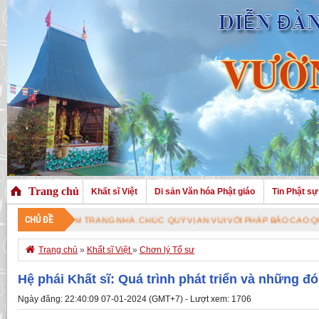
Trang chủ
Khất sĩ Việt
Di sản Văn hóa Phật giáo
Tin Phật sự
CHỦ ĐỀ
É THĂM TRANG NHÀ. CHÚC QUÝ VỊ AN VUI VỚI PHÁP BẢO CAO QUÝ !

Trang chủ
»
Khất sĩ Việt
»
Chơn lý Tổ sư
Hệ phái Khất sĩ: Quá trình phát triển và những đ
Ngày đăng: 22:40:09 07-01-2024 (GMT+7) - Lượt xem: 1706