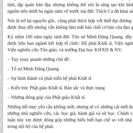
tính, tập quán bản địa; nhưng không thể nói là sáng tạo khi hì
nguồn trên dưới ba ngàn năm về trước mà đức Thích Ca đã khai sá
Nói là trở lại nguyên gốc, cũng phải thích hợp với thời đại đương t
được thay đổi nhưng vẫn không làm mất bản chất cơ bản của đạo gi
Kỷ niệm 100 năm ngày sinh đức Tôn sư Minh Đăng Quang, đây là
được bốn ban ngành kết hợp tổ chức: Hệ phái Khất sĩ, Viện ngh
Viện nghiên cứu Tôn giáo, và trường Đại học KHXH & NV.
– Tuy xoay quanh những chủ đề:
– Tổ sư Minh Đăng Quang
– Sự hình thành và phát triển hệ phái Khất sĩ
– Kiến trúc Phật giáo Khất sĩ, Bản sắc và thực trạng
– Những đóng góp của Phật giáo Khất sĩ.
Những tiết mục yêu cầu không mới, nhưng sẽ có những cái mới dư
những nhà nghiên cứu, các học giả, hành giả và sử học. Chính v
luận này xin được đóng góp những hiểu biết hạn chế so với nh
trong nội bộ của hệ phái.