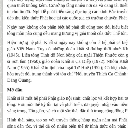
quan thiết không kém. Cơ sở hạ tầng nhiều nơi đã và đang tái thiế
tu cho tín đồ. Nghi lễ phát triển sang đọc tụng các kinh Bắc truyề
tiếp thu kiến thức Phật học tại các quốc gia có trường chuyên Phật 
Ngày nay không còn phân biệt hệ phái để cùng trao đổi hiểu biết 
tông môn nào cũng đều mang hương vị giải thoát của đức Thế tôn.
Hiện tượng hệ phái Khất sĩ ngày nay không còn là hệ phái cá biệ
giáo Việt Nam. Tuy có những đoàn khất sĩ đương thời như: Kh
(1945), Liên tông Tịnh độ Non bồng của ngài Thiện Phước còn gọ
sĩ Sơn lâm (1960), giáo đoàn Khất sĩ Ca Diếp (1972). Nhóm Khất
Nam (1955) Khất sĩ tu tịnh của ngài Từ Huệ (1952); Cá biệt chăng
hòa tuyệt đối trung thành với tôn chỉ “Nối truyền Thích Ca Chán
Đăng Quang.
Mở đầu
Khất sĩ là một hệ phái Phật giáo nội sinh; chắt lọc và kết hợp hai
tông. Hơn nửa thế kỷ tồn tại và phát triển, đã quyện nhập vào niềm 
vàng trong Tôn giáo, và có một sắc thái đặc thù trong cộng đồng P
Hình thái sáng tạo so với truyền thống hàng ngàn năm mà Phậ
sống dân tộc, vì thế đã có nhiều biến thể từ hình thức đến pháp