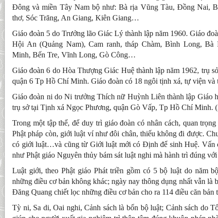
Đông và miền Tây Nam bộ như: Bà rịa Vũng Tàu, Đồng Nai, B
thơ, Sóc Trăng, An Giang, Kiên Giang…
Giáo đoàn 5 do Trưởng lão Giác Lý thành lập năm 1960. Giáo đoàn 
Hội An (Quảng Nam), Cam ranh, tháp Chàm, Bình Long, Bà
Minh, Bến Tre, Vĩnh Long, Gò Công…
Giáo đoàn 6 do Hòa Thượng Giác Huệ thành lập năm 1962, trụ sở
quận 6 Tp Hồ Chí Minh. Giáo đoàn có 18 ngôi tịnh xá, tự viện và t
Giáo đoàn ni do Ni trưởng Thích nữ Huỳnh Liên thành lập Giáo hộ
trụ sở tại Tịnh xá Ngọc Phương, quận Gò Vấp, Tp Hồ Chí Minh. (
Trong một tập thể, để duy trì giáo đoàn có nhân cách, quan trọng v
Phật pháp còn, giới luật ví như đôi chân, thiếu không đi được. Ch
có giới luật…và cũng từ Giới luật mới có Định để sinh Huệ. Vấn 
như Phật giáo Nguyên thủy bám sát luật nghi mà hành trì đúng với t
Luật giới, theo Phật giáo Phát triền gồm có 5 bộ luật do năm b
những điều cơ bản không khác; ngày nay thông dụng nhất vẫn là 
Đăng Quang chiết lọc những điều cơ bản cho ra 114 điều căn bản t
Tỳ ni, Sa di, Oai nghi, Cảnh sách là bốn bộ luật; Cảnh sách do