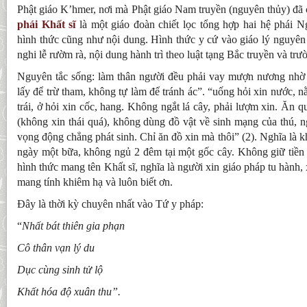
Phật giáo K’hmer, nơi mà Phật giáo Nam truyền (nguyên thủy) đã c
phái Khất sĩ
là một giáo đoàn chiết lọc tổng hợp hai hệ phái 
hình thức cũng như nội dung. Hình thức y cứ vào giáo lý nguyên 
nghi lễ rườm rà, nội dung hành trì theo luật tạng Bắc truyền và trườ
Nguyên tắc sống: làm thân người đều phải vay mượn nương nhờ 
lấy để trừ tham, không tự làm để tránh ác”. “uống hỏi xin nước, nằ
trái, ở hỏi xin cốc, hang. Không ngắt lá cây, phải lượm xin. Ăn 
(không xin thái quá), không dùng đồ vật về sinh mạng của thú, ng
vọng động chẳng phát sinh. Chỉ ăn đồ xin mà thôi” (2). Nghĩa là 
ngày một bữa, không ngủ 2 đêm tại một gốc cây. Không giữ tiền
hình thức mang tên Khất sĩ, nghĩa là người xin giáo pháp tu hành, 
mang tính khiêm hạ và luôn biết ơn.
Đây là thời kỳ chuyên nhất vào Tứ y pháp:
“
Nhất bát thiên gia phạn
Cô thân vạn lý du
Dục cùng sinh tử lộ
Khất hóa độ xuân thu”.