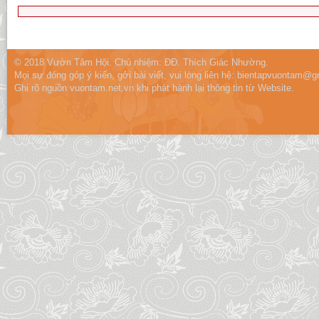
© 2018 Vườn Tâm Hội. Chủ nhiệm: ĐĐ. Thích Giác Nhường.
Mọi sự đóng góp ý kiến, gởi bài viết, vui lòng liên hệ:
bientapvuontam@gm
Ghi rõ nguồn vuontam.net.vn khi phát hành lại thông tin từ Website.