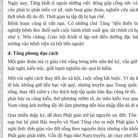
Ngày nay, Tăng khất sĩ ngoài những việc đóng góp công sức và t
còn phải lo phát triển cơ sở, sinh hoạt giáo đoàn, nghiên cứu sách
thời trình độ tín đồ. Thời gian tu tập đã bị hạn chế.
Bệnh hoạn cũng là vấn nạn. Có những chư Tăng “tiên thiên bất 
nghiệp bệnh đeo đuổi suốt cuộc hành trình xuất gia, tài chính có h
như ý. Nên chăng, Giáo hội Khất sĩ lập nơi điều dưỡng đặc bi
nương vào bệnh viện xã hội bên ngoài!
d. Tăng phong đạo cách
Một giáo đoàn mà vị giáo chủ vắng bóng trên nửa thế kỷ, vẫn giữ
luật nghi, kiến trúc, giới hạnh nghiêm túc quả là hiếm.
Một vài nghi cách thay đổi do xã hội, cuộc sống bắt buộc. Ví dụ t
đi bát, không giữ tiền bạc vật quý, nhưng truyền qua Trung quốc
sống, thay đổi xiêm y cho thích hợp tập quán bản địa; cũng từ đó
phải bày ra cúng kiến, thờ phượng rườm rà, áo mão kiểu vua quan
Nam cũng ảnh hưởng lấy đó làm phương tiện hòa nhập dần dà đi x
Qua nhiều thập kỷ, để đem Phật giáo trở lại nguyên sơ, đức T
nạp hai hệ phái Bắc truyền và Nam Tông cho ra một Phật giáo
nghi thức đơn giản vào đời sống theo nguyên thủy nhưng vẫn khô
Phật giáo phát triển. Vẫn độ Ngọ như Nam truyền, ăn chay như Bắ