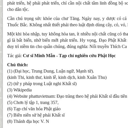
phát triển, hệ phái phát triển, chỉ cần nội chất tâm linh đồng bộ 
cho dân tộc.
Cần chú trọng sức khỏe của chư Tăng. Ngày nay, y dược có cả
Thuốc Bắc. Không nhất thiết phải theo luật định dùng cây, cỏ, vỏ, 
Một khi hòa nhập, tuy không hòa tan, ít nhiều nội chất cũng có tha
gì là bất biến, nhờ biến mới phát triển. Hy vọng, Đạo Phật Khất 
duy trì niềm tin cho quần chúng, đúng nghĩa: Nối truyền Thích Ca
Tác giả:
Cư sĩ Minh Mẫn - Tạp chí nghiên cứu Phật Học
Chú thích:
(1) (Đại học, Trung Dung, Luận ngữ, Mạnh tử).
(kinh Thi, kinh thư, kinh lễ, kinh dịch, kinh Xuân Thu)
(2) (tứ y pháp trong Luật nghi Khất sĩ)
(3) Wikipedia
(4) Website phattuvietnam: Đạo tràng theo hệ phái Khất sĩ đầu tiê
(5) Chơn lý tập 1, trang 357,
(6) Tạp chí văn hóa Phật giáo
(7) Biên niên sử hệ phái Khất sĩ
(8) Thánh địa học V. N