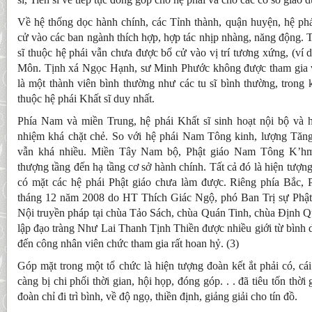
Về hệ thống dọc hành chính, các Tỉnh thành, quận huyện, hệ ph
cử vào các ban ngành thích hợp, hợp tác nhịp nhàng, năng động. T
sĩ thuộc hệ phái vẫn chưa được bổ cử vào vị trí tương xứng, (ví 
Môn. Tịnh xá Ngọc Hạnh, sư Minh Phước không được tham gia v
là một thành viên bình thường như các tu sĩ bình thường, trong
thuộc hệ phái Khất sĩ duy nhất.
Phía Nam và miền Trung, hệ phái Khất sĩ sinh hoạt nội bộ và 
nhiệm khá chặt chẻ. So với hệ phái Nam Tông kinh, lượng Tăng
vẫn khá nhiều. Miền Tây Nam bộ, Phật giáo Nam Tông K’hm
thượng tầng đến hạ tầng cơ sở hành chính. Tất cả đó là hiện tượ
có mặt các hệ phái Phật giáo chưa làm được. Riêng phía Bắc, P
tháng 12 năm 2008 do HT Thích Giác Ngộ, phó Ban Trị sự Phật
Nội truyền pháp tại chùa Tảo Sách, chùa Quán Tinh, chùa Định
lập đạo tràng Như Lai Thanh Tịnh Thiền được nhiều giới từ bình dâ
đến công nhân viên chức tham gia rất hoan hỷ. (3)
Góp mặt trong một tổ chức là hiện tượng đoàn kết ắt phải có, cái
càng bị chi phối thời gian, hội họp, đóng góp. . . đã tiêu tốn thờ
đoàn chỉ đi trì bình, về độ ngọ, thiền định, giảng giải cho tín đồ.