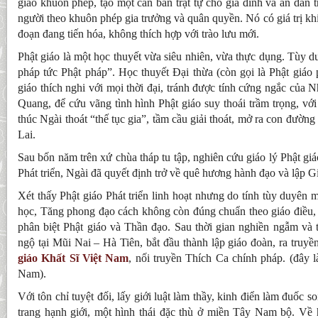
giáo khuôn phép, tạo một căn bản trật tự cho gia đình và an dân 
người theo khuôn phép gia trưởng và quân quyền. Nó có giá trị khi 
đoạn đang tiến hóa, không thích hợp với trào lưu mới.
Phật giáo là một học thuyết vừa siêu nhiên, vừa thực dụng. Tùy d
pháp tức Phật pháp”. Học thuyết Đại thừa (còn gọi là Phật giáo p
giáo thích nghi với mọi thời đại, tránh được tính cứng ngắc củ
Quang, để cứu vãng tình hình Phật giáo suy thoái trầm trọng, với
thúc Ngài thoát “thế tục gia”, tầm cầu giải thoát, mở ra con đườ
Lai.
Sau bốn năm trên xứ chùa tháp tu tập, nghiên cứu giáo lý Phật gi
Phát triển, Ngài đã quyết định trở về quê hương hành đạo và lập G
Xét thấy Phật giáo Phát triển linh hoạt nhưng do tính tùy duyên m
học, Tăng phong đạo cách không còn đúng chuẩn theo giáo điều, 
phân biệt Phật giáo và Thần đạo. Sau thời gian nghiền ngẫm và 
ngộ tại Mũi Nai – Hà Tiên, bắt đầu thành lập giáo đoàn, ra truyề
giáo Khất Sĩ Việt Nam
, nối truyền Thích Ca chính pháp. (đây l
Nam).
Với tôn chỉ tuyệt đối, lấy giới luật làm thầy, kinh điển làm đuốc 
trang hạnh giới, một hình thái đặc thù ở miền Tây Nam bộ. Về