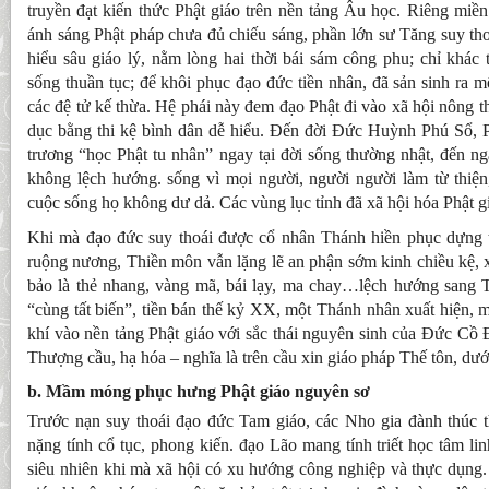
truyền đạt kiến thức Phật giáo trên nền tảng Âu học. Riêng miề
ánh sáng Phật pháp chưa đủ chiếu sáng, phần lớn sư Tăng suy th
hiểu sâu giáo lý, nằm lòng hai thời bái sám công phu; chỉ khác t
sống thuần tục; để khôi phục đạo đức tiền nhân, đã sản sinh ra 
các đệ tử kế thừa. Hệ phái này đem đạo Phật đi vào xã hội nông t
dục bằng thi kệ bình dân dễ hiểu. Đến đời Đức Huỳnh Phú Sổ, Ph
trương “học Phật tu nhân” ngay tại đời sống thường nhật, đến ngà
không lệch hướng. sống vì mọi người, người người làm từ thiện
cuộc sống họ không dư dả. Các vùng lục tỉnh đã xã hội hóa Phật gi
Khi mà đạo đức suy thoái được cổ nhân Thánh hiền phục dựng t
ruộng nương, Thiền môn vẫn lặng lẽ an phận sớm kinh chiều kệ, x
bảo là thẻ nhang, vàng mã, bái lạy, ma chay…lệch hướng sang T
“cùng tất biến”, tiền bán thế kỷ XX, một Thánh nhân xuất hiện, m
khí vào nền tảng Phật giáo với sắc thái nguyên sinh của Đức Cồ
Thượng cầu, hạ hóa – nghĩa là trên cầu xin giáo pháp Thế tôn, dướ
b. Mầm móng phục hưng Phật giáo nguyên sơ
Trước nạn suy thoái đạo đức Tam giáo, các Nho gia đành thúc 
nặng tính cổ tục, phong kiến. đạo Lão mang tính triết học tâm linh
siêu nhiên khi mà xã hội có xu hướng công nghiệp và thực dụng.