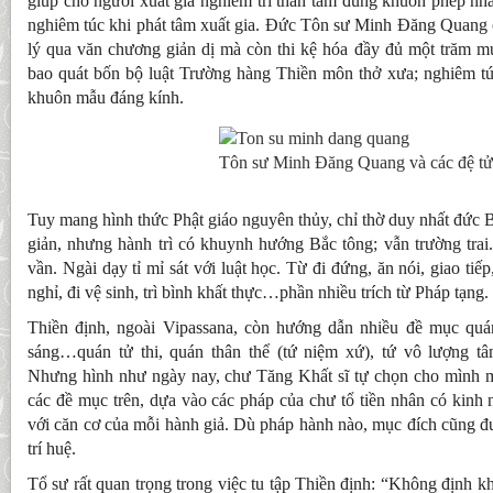
giúp cho người xuất gia nghiêm trì thân tâm đúng khuôn phép nh
nghiêm túc khi phát tâm xuất gia. Đức Tôn sư Minh Đăng Quang c
lý qua văn chương giản dị mà còn thi kệ hóa đầy đủ một trăm mười
bao quát bốn bộ luật Trường hàng Thiền môn thở xưa; nghiêm túc
khuôn mẫu đáng kính.
Tôn sư Minh Đăng Quang và các đệ tử
Tuy mang hình thức Phật giáo nguyên thủy, chỉ thờ duy nhất đức B
giản, nhưng hành trì có khuynh hướng Bắc tông; vẫn trường trai
vần. Ngài dạy tỉ mỉ sát với luật học. Từ đi đứng, ăn nói, giao tiế
nghỉ, đi vệ sinh, trì bình khất thực…phần nhiều trích từ Pháp tạng.
Thiền định, ngoài Vipassana, còn hướng dẫn nhiều đề mục quá
sáng…quán tử thi, quán thân thể (tứ niệm xứ), tứ vô lượng t
Nhưng hình như ngày nay, chư Tăng Khất sĩ tự chọn cho mình 
các đề mục trên, dựa vào các pháp của chư tổ tiền nhân có kinh 
với căn cơ của mỗi hành giả. Dù pháp hành nào, mục đích cũng đư
trí huệ.
Tổ sư rất quan trọng trong việc tu tập Thiền định: “Không định k