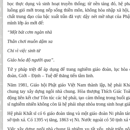
học thực dụng và sinh hoạt truyền thống; từ nền tảng đó, hệ ph
luồng gió mới trong nếp sống thiền môn, không hòa nhập xã hội,
chất trung đạo của bậc xuất trần đã vực dậy nét mờ nhạt của Ph
mình lớp áo mới để:
“Một bát cơm ngàn nhà
Thân chơi muôn dậm xa
Chỉ vì việc sinh tử
Giáo hóa độ người qua”.
Tứ y pháp triệt để áp dụng để trang nghiêm giáo đoàn, lục hòa 
đoàn, Giới – Định – Tuệ để thăng tiến tâm linh.
Năm 1981, Giáo hội Phật giáo Việt Nam thành lập, hệ phái Khất
chung tay xây dựng ngôi nhà chung. Hòa thượng Thích Giác Toàn
động liên kết chư Tôn túc các hệ phái, tạo cảm thông trong buổi g
sĩ nghiễm nhiên không còn là hệ phái nhạt nhòa trong sinh hoạt gi
Hệ phái Khất sĩ có 6 giáo đoàn tăng và một giáo đoàn Ni phân t
sở tịnh xá. Có 1395 vị tăng, 1863 vị Ni. Nước ngoài có 50 tịnh xá 
Việc xây dựng ngôi nhà chung là nhiệm vụ tất yếu, phát triển nộ