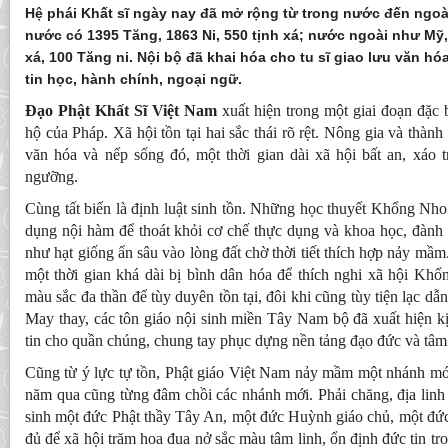
Hệ phái Khất sĩ ngày nay đã mở rộng từ trong nước đến ngoà
nước có 1395 Tăng, 1863 Ni, 550 tịnh xá; nước ngoài như Mỹ
xá, 100 Tăng ni. Nội bộ đã khai hóa cho tu sĩ giao lưu văn hó
tin học, hành chính, ngoại ngữ.
Đạo Phật Khất Sĩ Việt Nam
xuất hiện trong một giai đoạn đặc b
hộ của Pháp. Xã hội tồn tại hai sắc thái rõ rệt. Nông gia và thành
văn hóa và nếp sống đó, một thời gian dài xã hội bất an, xáo tr
ngưỡng.
Cùng tất biến là định luật sinh tồn. Những học thuyết Khổng Nh
dụng nội hàm để thoát khỏi cơ chế thực dụng và khoa học, đành 
như hạt giống ẩn sâu vào lòng đất chờ thời tiết thích hợp nảy mầ
một thời gian khá dài bị bình dân hóa để thích nghi xã hội K
màu sắc đa thần để tùy duyên tồn tại, đôi khi cũng tùy tiện lạc d
May thay, các tôn giáo nội sinh miền Tây Nam bộ đã xuất hiện kị
tin cho quần chúng, chung tay phục dựng nền tảng đạo đức và tâm 
Cũng từ ý lực tự tồn, Phật giáo Việt Nam nảy mầm một nhánh mới
năm qua cũng từng đâm chồi các nhánh mới. Phải chăng, địa linh s
sinh một đức Phật thầy Tây An, một đức Huỳnh giáo chủ, một 
đủ để xã hội trăm hoa đua nở sắc màu tâm linh, ổn định đức tin tr