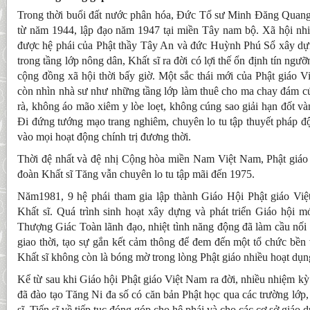
Trong thời buổi đất nước phân hóa, Đức Tổ sư Minh Đăng Quang 
từ năm 1944, lập đạo năm 1947 tại miền Tây nam bộ. Xã hội nhiễ
được hệ phái của Phật thầy Tây An và đức Huỳnh Phú Sổ xây dự
trong tầng lớp nông dân, Khất sĩ ra đời có lợi thế ổn định tín ngư
cộng đồng xã hội thời bấy giờ. Một sắc thái mới của Phật giáo 
còn nhìn nhà sư như những tầng lớp làm thuê cho ma chay đám 
rà, không áo mão xiêm y lòe loẹt, không cúng sao giải hạn đốt v
Đi đứng tướng mạo trang nghiêm, chuyên lo tu tập thuyết pháp đ
vào mọi hoạt động chính trị đương thời.
Thời đệ nhất và đệ nhị Cộng hòa miền Nam Việt Nam, Phật giáo
đoàn Khất sĩ Tăng vẫn chuyên lo tu tập mãi đến 1975.
Năm1981, 9 hệ phái tham gia lập thành Giáo Hội Phật giáo Việ
Khất sĩ. Quá trình sinh hoạt xây dựng và phát triển Giáo hội m
Thượng Giác Toàn lãnh đạo, nhiệt tình năng động đã làm cầu nối 
giao thời, tạo sự gắn kết cảm thông để đem đến một tổ chức bền
Khất sĩ không còn là bóng mờ trong lòng Phật giáo nhiều hoạt dụn
Kể từ sau khi Giáo hội Phật giáo Việt Nam ra đời, nhiều nhiệm kỳ
đã đào tạo Tăng Ni đa số có căn bản Phật học qua các trường lớp,
sĩ, Tiến sĩ về tiếp tục đóng góp cho hệ phái và cho các cơ sở giáo 