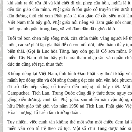
khi sinh ra để rửa tội và khi chết đi xin phép cầu hồn, nghĩa là ít 
đến tôn giáo của mình. Phật giáo là tôn giáo cổ truyền trên dưới
dân đương thời chỉ xem Phật giáo là tôn giáo để cầu siêu một lần
Việt Nam thời bấy giờ, Phật giáo nói riêng và Tam giáo nói chung
thời, quanh quẩn trong làng xã với đám dân dã nghèo khó.
Tuổi trẻ bon chen nếp sống mới, cửa chùa thiếu vắng người kế thừ
môn, các sư phải lập gia thất để có con nối dõi, biến thành thầy t
biến thái. (Gọi là Lục hòa Tăng, hay còn gọi là Cổ sơn môn). P
miền Tây Nam bộ lúc bấy giờ chưa thâm nhập sâu vào quần chú
đức tin cũng rời rạc, thưa thớt.
Không riêng tại Việt Nam, tình hình Đạo Phật suy thoái khắp 
mãnh lực đồng tiền và đời sống thoáng đạt của nền văn hóa phươ
đã xô đẩy nếp sống cổ truyền đến miệng hố hủy diệt. Một
Campuchea. Tích Lan, Trung Quốc cũng đã ý thức được nguy cơ s
gắng xiển dương, canh tân Phật giáo. sau nhiều năm vận động, 
hữu Phật giáo thế giới vào năm 1950 tại Tích Lan, Phật giáo Vi
Hòa Thượng Tố Liên làm trưởng đoàn.
Tuy nhiên, việc canh tân không thể một sớm một chiều đem lại k
miền vẫn còn trì trệ theo cổ tục. Một số chư Tăng được bác