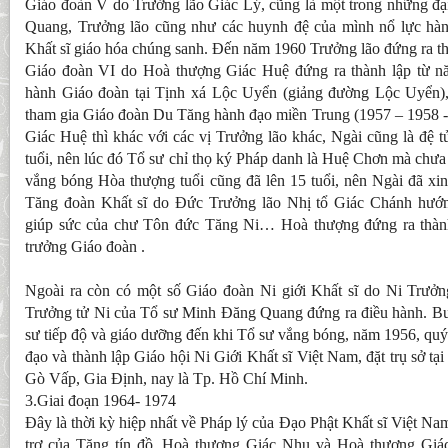
Giáo đoàn V do Trưởng lão Giác Lý, cũng là một trong những đạ
Quang, Trưởng lão cũng như các huynh đệ của mình nổ lực hà
Khất sĩ giáo hóa chúng sanh. Đến năm 1960 Trưởng lão đứng ra th
Giáo đoàn VI do Hoà thượng Giác Huệ đứng ra thành lập từ nă
hành Giáo đoàn tại Tịnh xá Lộc Uyển (giảng đường Lộc Uyển)
tham gia Giáo đoàn Du Tăng hành đạo miền Trung (1957 – 1958 -
Giác Huệ thì khác với các vị Trưởng lão khác, Ngài cũng là đệ 
tuổi, nên lúc đó Tổ sư chỉ thọ ký Pháp danh là Huệ Chơn mà chưa 
vắng bóng Hòa thượng tuổi cũng đã lên 15 tuổi, nên Ngài đã xin
Tăng đoàn Khất sĩ do Đức Trưởng lão Nhị tổ Giác Chánh hướ
giúp sức của chư Tôn đức Tăng Ni… Hoà thượng đứng ra thàn
trưởng Giáo đoàn .
Ngoài ra còn có một số Giáo đoàn Ni giới Khất sĩ do Ni Trưở
Trưởng tử Ni của Tổ sư Minh Đăng Quang đứng ra điều hành. Bu
sư tiếp độ và giáo dưỡng đến khi Tổ sư vắng bóng, năm 1956, quý 
đạo và thành lập Giáo hội Ni Giới Khất sĩ Việt Nam, đặt trụ sở t
Gò Vấp, Gia Định, nay là Tp. Hồ Chí Minh.
3.Giai đoạn 1964- 1974
Đây là thời kỳ hiệp nhất về Pháp lý của Đạo Phật Khất sĩ Việt N
trợ của Tăng tín đồ, Hoà thượng Giác Nhu và Hoà thượng Giá