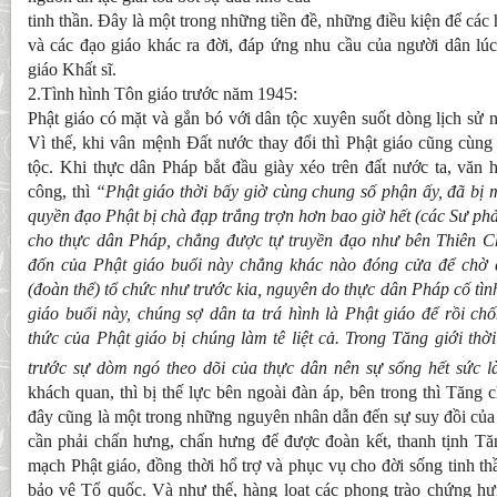
tinh thần. Đây là một trong những tiền đề, những điều kiện để các 
và các đạo giáo khác ra đời, đáp ứng nhu cầu của người dân lúc
giáo Khất sĩ.
2.Tình hình Tôn giáo trước năm 1945:
Phật giáo có mặt và gắn bó với dân tộc xuyên suốt dòng lịch sử 
Vì thế, khi vân mệnh Đất nước thay đổi thì Phật giáo cũng cùng
tộc. Khi thực dân Pháp bắt đầu giày xéo trên đất nước ta, văn 
công, thì
“Phật giáo thời bấy giờ cùng chung số phận ấy, đã bị 
quyền đạo Phật bị chà đạp trắng trợn hơn bao giờ hết (các Sư phải
cho thực dân Pháp, chẳng
được tự truyền đạo như bên Thiên C
đốn của Phật giáo buổi này chẳng khác nào đóng cửa để chờ c
(đoàn thể) tổ chức như trước kia, nguyên do thực dân Pháp cố tìn
giáo buổi này, chúng sợ dân ta trá hình là Phật giáo để rồi ch
thức của Phật giáo bị chúng làm tê liệt cả. Trong Tăng giới thờ
trước sự dòm ngó theo dõi của thực dân nên sự sống hết sức là
khách quan, thì bị thế lực bên ngoài đàn áp, bên trong thì Tăng c
đây cũng là một trong những nguyên nhân dẫn đến sự suy đồi của P
cần phải chấn hưng, chấn hưng để được đoàn kết, thanh tịnh T
mạch Phật giáo, đồng thời hổ trợ và phục vụ cho đời sống tinh t
bảo vệ Tổ quốc. Và như thế, hàng loạt các phong trào chứng hưn