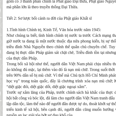
gồm có 3 thành phần chính là Phất giáo Đại thừa, Phật giáo Nguyê
mà phần lớn là theo truyền thống Đại Thừa.
Tiết 2: Sơ lược bối cảnh ra đời của Phật giáo Khất sĩ
1.Tình hình Chính trị, Kinh Tế, Văn hóa trước năm 1945:
Như chúng ta biết, tình hình chính trị nước ta trước Cách mạng 
giờ nước ta đang là một nước thuộc địa nửa phong kiến, bị sự thố
triều đình Nhà Nguyễn theo chính thể quân chủ chuyên chế. Tu
đang bị thực dân Pháp giám sát chặt chẽ, Triều đình tồn tại nhưng
của thực dân Pháp.
Trong bối xã hội như thế, người dân Việt Nam phải chịu nhiều t
áo không đủ mặc, lại thêm vào đó là nạn mù chữ. Trong suốt thờ
trên 90% dân số bị mù chữ. Vì thế mà Chủ tịch Hồ Chí Minh phát
học vụ” trong toàn quốc, đây là chương trình xóa nạn mù chữ; K
“diệt giặc đói, diệt giặc dốt, diệt giặc ngoại xâm”.
Trước sự xâm lăng của Pháp, trước chính sách hà khắc của thực 
hội bất công và bóc lột, đã làm cho người dân Việt Nam tranh đấu 
lập dân tộc, làm thế nào để người đân được tự do, thoát khởi sự th
triển kinh tế xã hội, bên cạnh đó, người dân cũng muốn hướng v
nguồn an lạc giải tỏa bớt sự đau khổ của