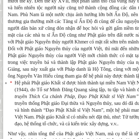
mười thế kỷ. Đến thế kỷ XVII, một phần lãnh thổ của vùng này t
và hiển nhiên tộc người này cũng trở thành cộng đồng các dân 
Nam. Phù Nam là một nước chịu ảnh hưởng lớn bởi Ấn Độ, nên v
thương gia thường mời các Tăng sĩ Ấn Độ đi cùng để cầu nguyện.
người dân bản xứ cũng đón nhận để học hỏi và gửi gấm niềm tin.
mặt của các nhà tu sĩ Ấn Độ cũng như Phật giáo trên đất nước nà
với Phật giáo Nguyên thủy người Khmer có mặt rất sớm trên mãnh
Đối với Phật giáo Nguyên thủy của người Việt, thì mãi đến nhữn
Phật giáo Nguyên thủy của người Việt mới chính thức có mặt t
trong việc truyền bá và thành lập Phật giáo Nguyên thủy của n
Giảng, sau này xuất gia với Pháp danh là Hộ Tông, cùng với một
ông Nguyễn Văn Hiểu cùng tham gia để hệ phái này được thành lậ
Hệ phái Phật giáo Khất sĩ được hình thành tại miền Nam Việ
(1944), do Tổ sư Minh Đăng Quang sáng lập, tu tập và hành
truyền Thích Ca chánh Pháp, Đạo Phật Khất sĩ Việt Nam”
truyền thống Phật giáo Đại thừa và Nguyên thủy, sau đó đã d
và hình thành “Đạo Phật Khất sĩ Việt Nam”, một hệ phái mang 
Việt Nam. Phật giáo Khất sĩ có nhiều nét đặt thù, như: Tử tưở
đạo, hệ thống tổ chức, và cả kiến trúc xây dựng, v.v..
Như vậy, nhìn tổng thể của Phật giáo Việt Nam, mà cụ thể là t