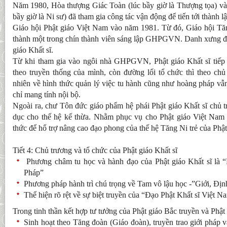
Năm 1980, Hòa thượng Giác Toàn (lúc bầy giờ là Thượng tọa) và
bầy giờ là Ni sư) đã tham gia công tác vận động để tiến tới thành l
Giáo hội Phật giáo Việt Nam vào năm 1981. Từ đó, Giáo hội Tăn
thành một trong chín thành viên sáng lập GHPGVN. Danh xưng đượ
giáo Khất sĩ.
Từ khi tham gia vào ngôi nhà GHPGVN, Phật giáo Khất sĩ tiếp tụ
theo truyền thống của mình, còn đường lối tổ chức thì theo 
nhiên về hình thức quản lý việc tu hành cũng như hoàng pháp vẫn 
chỉ mang tính nội bộ.
Ngoài ra, chư Tôn đức giáo phẩm hệ phái Phật giáo Khất sĩ chủ 
dục cho thế hệ kế thừa. Nhằm phục vụ cho Phật giáo Việt Nam n
thức để hổ trợ nâng cao đạo phong của thế hệ Tăng Ni trẻ của Phật
Tiết 4: Chủ trương và tổ chức của Phật giáo Khất sĩ
Phương châm tu học và hành đạo của Phật giáo Khất sĩ là 
Pháp”
Phương pháp hành trì chú trọng về Tam vô lậu học -”Giới, Địn
Thể hiện rõ rệt về sự biệt truyền của “Đạo Phật Khất sĩ Việt N
Trong tinh thần kết hợp tư tưởng của Phật giáo Bắc truyền và Phật
Sinh hoạt theo Tăng đoàn (Giáo đoàn), truyền trao giới pháp v