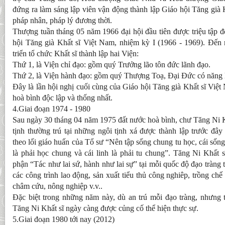
đứng ra làm sáng lập viên vận động thành lập Giáo hội Tăng già 
pháp nhân, pháp lý đương thời.
Thượng tuần tháng 05 năm 1966 đại hội đầu tiên được triệu tập đ
hội Tăng già Khất sĩ Việt Nam, nhiệm kỳ I (1966 - 1969). Đến
triển tổ chức Khất sĩ thành lập hai Viện:
Thứ 1, là Viện chỉ đạo: gồm quý Trưởng lão tôn đức lãnh đạo.
Thứ 2, là Viện hành đạo: gồm quý Thượng Toạ, Đại Đức có năng 
Đây là lần hội nghị cuối cùng của Giáo hội Tăng già Khất sĩ Việ
hoà bình độc lập và thống nhất.
4.Giai đoạn 1974 - 1980
Sau ngày 30 tháng 04 năm 1975 đất nước hoà bình, chư Tăng Ni K
tịnh thường trú tại những ngôi tịnh xá được thành lập trước đây
theo lối giáo huấn của Tổ sư “Nên tập sống chung tu học, cái sống 
là phải học chung và cái linh là phải tu chung”. Tăng Ni Khất 
phận “Tác như lai sứ, hành như lai sự” tại mỗi quốc độ đạo tràng
các công trình lao động, sản xuất tiểu thủ công nghiêp, trồng ch
châm cứu, nông nghiệp v.v..
Đặc biệt trong những năm này, dù an trú mỗi đạo tràng, nhưng t
Tăng Ni Khất sĩ ngày càng được củng cố thể hiện thực sự.
5.Giai đoạn 1980 tới nay (2012)