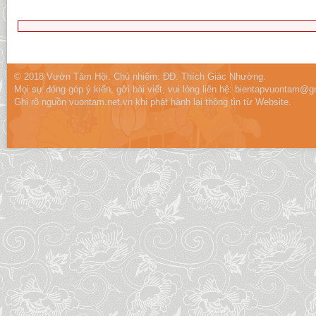
© 2018 Vườn Tâm Hội. Chủ nhiệm: ĐĐ. Thích Giác Nhường.
Mọi sự đóng góp ý kiến, gởi bài viết, vui lòng liên hệ:
bientapvuontam@gm
Ghi rõ nguồn vuontam.net.vn khi phát hành lại thông tin từ Website.