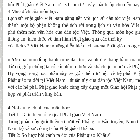
hội Phật giáo Việt Nam hơn 30 năm từ ngày thành lập cho đến nay
3.Mục đích của môn học:
Lịch sử Phật giáo Việt Nam gắng liền với lịch sử dân tộc Việt Na
thành một bộ phận không thể tích rời trong lịch sử văn hóa Vi
phú thêm nền văn hóa của dân tộc Việt. Thông qua môn học gi
thông tin, kiến thức về tình hình Phật giáo qua các thời kỳ
của lịch sử Việt Nam; những diễn biến lịch sửcủa Phật giáo trong c
nước nhà luôn đồng hành cùng dân tộc; và những thăng trầm của nộ
Từ đó, giúp chúng ta có cái nhìn rõ hơn và khách quan hơn về Phậ
Hy vọng trong học phần này, sẽ góp thêm tư liệu về hệ phái Phậ
Phật giáo ra đời tại Việt Nam - thuần túy của dân tộc Việt Nam; m
với các hệ phái Phật giáo khác cùng xây dựng một Giáo hội Phật 
hợp và phát triển vững bền.
4.Nội dung chính của môn học:
Tiết 1: Giới thiệu tổng quát Phật giáo Việt Nam
Trong phần này giới thiệu sơ lượt về Phật giáo Bắc truyền, Nam 
Nam bộ và sự có mặt của Phật giáo Khất sĩ.
Tiết 2: Sơ lược bối cảnh ra đời của Phật giáo Khất sĩ