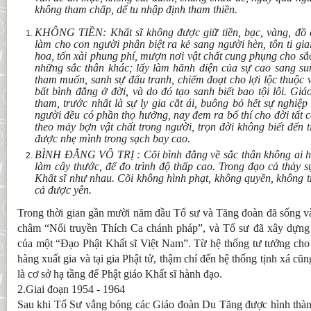
không tham chấp, dể tu nhập định tham thiền.
KHÔNG TIỀN: Khất sĩ không được giữ tiền, bạc, vàng, đồ q
làm cho con người phân biệt ra kẻ sang người hèn, tôn ti gia
hoa, tốn xài phung phí, mượn nơi vật chất cung phụng cho sắc
những sắc thân khác; lấy làm hãnh diện của sự cao sang sun
tham muốn, sanh sự đấu tranh, chiếm đoạt cho lợi lộc thuộc
bất bình đẳng ở đời, và do đó tạo sanh biết bao tội lỗi. Giá
tham, trước nhất là sự ly gia cắt ái, buông bỏ hết sự nghiệ
người đều có phần thọ hưởng, nay đem ra bố thí cho đời tất 
theo mảy bợn vật chất trong người, trọn đời không biết đến t
được nhẹ mình trong sạch bay cao.
BÌNH ĐẲNG VÔ TRỊ : Cõi bình đẳng về sắc thân không ai h
làm cây thước, để đo trình độ thấp cao. Trong đạo cả thảy 
Khất sĩ như nhau. Cõi không hình phạt, không quyền, không tr
cả được yên.
Trong thời gian gần mười năm đầu Tổ sư và Tăng đoàn đã sống v
châm “Nối truyền Thích Ca chánh pháp”, và Tổ sư đã xây dựng
của một “Đạo Phật Khất sĩ Việt Nam”. Từ hệ thống tư tưởng cho
hàng xuất gia và tại gia Phật tử, thậm chí đến hệ thống tịnh xá c
là cơ sở hạ tầng để Phật giáo Khất sĩ hành đạo.
2.Giai đoạn 1954 - 1964
Sau khi Tổ Sư vắng bóng các Giáo đoàn Du Tăng được hình thành 