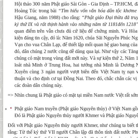
Hội thảo 300 năm Phật giáo Sài Gòn - Gia Định – TP.HCM, đã
Hoàng Túc trong bài
“Tìm hiểu vốn vắn hóa dân tộc khơm
Hậu Giang, năm 1988) cho rằng:
“Phật giáo Đại thừa đã tr
kỷ thứ IX và rất thịnh hành vào những năm từ 1181đến 1218
quan điểm trên vẫn chưa đủ cứ liệu để chứng minh. Và Hòa
kiện đáng tin cậy, đó là: Năm 1620, chúa Sãi Nguyễn Phúc N
Vạn cho vua Chân Lạp, để thiết lập mối quan hệ giao bang của
đó, dân chúng 2 nước cũng dễ dàng qua lại. Như vậy các Tăng
chúng có mặt trong vùng đất mới này. Và sự kiện thứ 2, Năm
loát nhà Minh ở Trung Hoa, hai tướng nhà Minh là Dương
Xuyên cùng 3 ngàn người vượt biên đến Việt Nam tỵ nạn 
thuận và cho định cư tại Đồng Nai. Theo đó, chắc chắn các vị
các đoàn dân chúng này.
=> Nhìn chung là Phật giáo có mặt tại miền Nam nước Việt rất sớ
Phật giáo Nam truyền (Phật giáo Nguyên thủy) ở Việt Nam gồ
Đó là Phật giáo Nguyên thủy người Khmer và Phật giáo Nguyê
Đối với Phật giáo Nguyên thủy người Khmer, như chúng ta biết t
rằng: Từ thế kỷ thứ VII người Chân lập đã thôn tính đất nước P