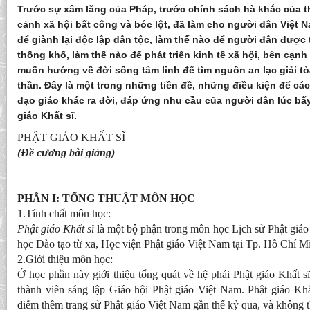
Trước sự xâm lăng của Pháp, trước chính sách hà khắc của 
cảnh xã hội bất công và bóc lột, đã làm cho người dân Việt 
để giành lại độc lập dân tộc, làm thế nào để người đân được 
thống khổ, làm thế nào để phát triển kinh tế xã hội, bên cạn
muốn hướng về đời sống tâm linh để tìm nguồn an lạc giải tỏ
thần. Đây là một trong những tiền đề, những điều kiện để các
đạo giáo khác ra đời, đáp ứng nhu cầu của người dân lúc bấy
giáo Khất sĩ.
PHẬT GIÁO KHẤT SĨ
(Đề cương bài giảng)
PHẦN I: TỔNG THUẬT MÔN HỌC
1.Tính chất môn học:
Phật giáo Khất sĩ
là một bộ phận trong môn học Lịch sử Phật giá
học Đào tạo từ xa, Học viện Phật giáo Việt Nam tại Tp. Hồ Chí M
2.Giới thiệu môn học:
Ở học phần này giới thiệu tổng quát về hệ phái Phật giáo Khất s
thành viên sáng lập Giáo hội Phật giáo Việt Nam. Phật giáo Khấ
điểm thêm trang sử Phật giáo Việt Nam gần thế kỷ qua, và không t