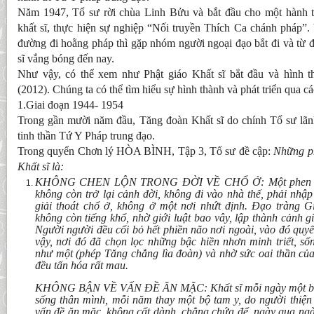
Năm 1947, Tổ sư rời chùa Linh Bửu và bắt đầu cho một hành t
khất sĩ, thực hiện sự nghiệp “Nối truyền Thích Ca chánh pháp”.
đường đi hoằng pháp thì gặp nhóm người ngoại đạo bắt đi và từ 
sĩ vắng bóng đến nay.
Như vậy, có thể xem như Phật giáo Khất sĩ bắt đầu và hình 
(2012). Chúng ta có thể tìm hiểu sự hình thành và phát triển qua cá
1.Giai đoạn 1944- 1954
Trong gần mười năm đầu, Tăng đoàn Khất sĩ do chính Tổ sư lãn
tinh thần Tứ Y Pháp trung đạo.
Trong quyển Chơn lý HÒA BÌNH, Tập 3, Tổ sư đề cập:
Những p
Khất sĩ là:
KHÔNG CHEN LỘN TRONG ĐỜI VỀ CHỔ Ở: Một phen xuất
không còn trở lại cảnh đời, không đi vào nhà thế, phải nhập
giải thoát chổ ở, không ở một nơi nhứt định. Đạo tràng G
không còn tiếng khổ, nhờ giới luật bao vây, lập thành cảnh g
Người người đều cổi bỏ hết phiền não nơi ngoài, vào đó quyết
vậy, nơi đó đã chọn lọc những bậc hiền nhơn minh triết, 
như một (phép Tăng chẳng lìa đoàn) và nhờ sức oai thần củ
đều tấn hóa rất mau.
KHÔNG BẬN VỀ VẤN ĐỀ ĂN MẶC: Khất sĩ mỗi ngày một bửa 
sống thân mình, mỗi năm thay một bộ tam y, do người thiện 
vấn đề ăn mặc, không cất dành, chẳng chứa để, ngày qua ngà