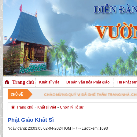
Trang chủ
Khất sĩ Việt
Di sản Văn hóa Phật giáo
Tin Phật sự
CHỦ ĐỀ
CHÀO MỪNG QUÝ VỊ ĐÃ GHÉ THĂM TRANG NHÀ. CHÚC QUÝ VỊ A

Trang chủ
»
Khất sĩ Việt
»
Chơn lý Tổ sư
Phật Giáo Khất Sĩ
Ngày đăng: 23:03:05 02-04-2024 (GMT+7) - Lượt xem: 1693