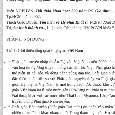
Viện NGPHVN,
Hội thảo khoa học: 300 năm PG Gia định 
Tp.HCM, năm 2002.
Thích Giác Duyên,
Tìm hiểu về Hệ phái Khất sĩ
, Nxb Phương Đ
Trí,
Sự hình thành và..
, Luận văn Cử nhân tại HV PGVN khóa 5
PHẦN II: NỘI DUNG
Tiết 1: Giới thiệu tổng quát Phật giáo Việt Nam
Phật giáo truyền nhập từ Ấn Độ vào Việt Nam trên 2000 năm
văn hóa tín ngưỡng truyền thống của dân tộc Việt. Phật giáo trã
thể hiện sự hài hòa và đồng hành cùng dân tộc. Phật giáo V
đặc điểm khác biệt so với Phật giáo nguyên thủy và Phật giá
giới. Đặt biệt là Việt Nam là một trong các nước thuộc khu
giáo Việt Nam lại là một nước gần 80%Tăng ni, Phật tử tu học 
Đại thừa, khác với các nước như Thái Lan, Myanma, Lào, Camp
truyền thống Phật giáo Nam truyền.
Phật giáo Bắc truyền (Phật giáo Đại thừa) du nhập vào miền
nhiều quan điểm khác nhau, như: Trong tham luận của Hòa t