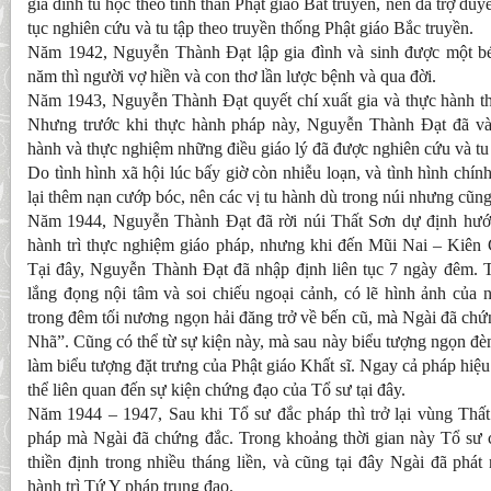
gia đình tu học theo tinh thần Phật giáo Bắt truyền, nên đã trợ duyê
tục nghiên cứu và tu tập theo truyền thống Phật giáo Bắc truyền.
Năm 1942, Nguyễn Thành Đạt lập gia đình và sinh được một bé
năm thì người vợ hiền và con thơ lần lược bệnh và qua đời.
Năm 1943, Nguyễn Thành Đạt quyết chí xuất gia và thực hành th
Nhưng trước khi thực hành pháp này, Nguyễn Thành Đạt đã và
hành và thực nghiệm những điều giáo lý đã được nghiên cứu và tu 
Do tình hình xã hội lúc bấy giờ còn nhiễu loạn, và tình hình chính
lại thêm nạn cướp bóc, nên các vị tu hành dù trong núi nhưng cũng
Năm 1944, Nguyễn Thành Đạt đã rời núi Thất Sơn dự định hướn
hành trì thực nghiệm giáo pháp, nhưng khi đến Mũi Nai – Kiên 
Tại đây, Nguyễn Thành Đạt đã nhập định liên tục 7 ngày đêm. T
lắng đọng nội tâm và soi chiếu ngoại cảnh, có lẽ
hình ảnh của 
trong đêm tối nương ngọn hải đăng trở về bến cũ, mà Ngài đã ch
Nhã”. Cũng có thể từ sự kiện này, mà sau này biểu tượng ngọn đ
làm biểu tượng đặt trưng của Phật giáo Khất sĩ. Ngay cả pháp h
thể liên quan đến sự kiện chứng đạo của Tổ sư tại đây.
Năm 1944 – 1947, Sau khi Tổ sư đắc pháp thì trở lại vùng Thất 
pháp mà Ngài đã chứng đắc. Trong khoảng thời gian này Tổ sư 
thiền định trong nhiều tháng liền, và cũng tại đây Ngài đã phát 
hành trì Tứ Y pháp trung đạo.