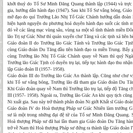
khởi thuỷ do Tổ Sư Minh Đăng Quang thành lập (1944) và trực 
gia, hướng dẫn hành đạo (1947). Sau khi Tổ Sư vắng bóng, Giáo 
mở đạo do quí Trưởng Lão Nhị Tổ Giác Chánh hướng dẫn đoàn 
hiện hạnh nguyện du phương hoá duyên hành đạo suốt các tỉnh m
đó về các làng mạc vùng sâu, vùng xa một
số tỉnh thành miền Đ
lão Trị sự Giác Như thì quán xuyến chư Tăng và các tịnh xá liên h
Giáo đoàn II do Trưởng lão Giác Tánh và Trưởng lão Giác Tịnh
cùng Giáo đoàn Du Tăng đầu tiên hành đạo ra miền Trung. Bấy 
cùng Trưởng lão Nhị Tổ Giác Chánh quay về Nam thì quý Ngà
Trưởng lão Giác Tịnh có duyên trụ lại, tiếp tục hành đạo thu nhậ
lập Giáo đoàn II (1957- 1958).
Giáo đoàn III do Trưởng lão Giác An thành lập. Cũng như chư vị
khi Tổ sư vắng bóng, Trưởng lão đã tham gia Giáo đoàn Du Tă
Khi Giáo đoàn quay về Nam thì Trưởng lão trụ lại, tiếp độ Tăng c
III (1957- 1958). Ngoài ra, Trưởng lão Giác An khi quy tịch cũng
Ni xuất gia. Sau này trở thành phân đoàn Ni giới Khất sĩ Giáo đoàn
Giáo đoàn IV do Hoà thượng Pháp sư Giác Nhiên làm trưởng G
sư là một trong những đại đệ tử của Tổ sư Minh Đăng Quang. 
Hoà thượng Pháp sư đã hai lần tham gia Giáo đoàn Du Tăng hàn
trở về Nam thì Hoà thượng Pháp sư đứng ra thành lập Giáo đoàn I