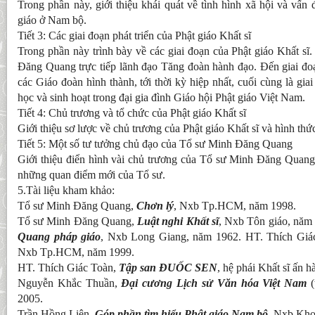
Trong phần này, giới thiệu khái quát về tình hình xã hội và vấn 
giáo ở Nam bộ.
Tiết 3: Các giai đoạn phát triển của Phật giáo Khất sĩ
Trong phần này trình bày về các giai đoạn của Phật giáo Khất s
Đăng Quang trực tiếp lãnh đạo Tăng đoàn hành đạo. Đến giai đo
các Giáo đoàn hình thành, tới thời kỳ hiệp nhất, cuối cùng là giai
học và sinh hoạt trong đại gia đình Giáo hội Phật giáo Việt Nam.
Tiết 4: Chủ trương và tổ chức của Phật giáo Khất sĩ
Giới thiệu sơ lược về chủ trương của Phật giáo Khất sĩ và hình thứ
Tiết 5: Một số tư tưởng chủ đạo của Tổ sư Minh Đăng Quang
Giới thiệu điển hình vài chủ trương của Tổ sư Minh Đăng Quang, 
những quan điểm mới của Tổ sư.
5.Tài liệu kham khảo:
Tổ sư Minh Đăng Quang,
Chơn lý
, Nxb Tp.HCM, năm 1998.
Tổ sư Minh Đăng Quang,
Luật nghi Khất sĩ
, Nxb Tôn giáo, năm
Quang pháp giáo
, Nxb Long Giang, năm 1962. HT. Thích Giá
Nxb Tp.HCM, năm 1999.
HT. Thích Giác Toàn,
Tập san ĐUỐC SEN
, hệ phái Khất sĩ ấn h
Nguyễn Khắc Thuần,
Đại cương Lịch sử Văn hóa Việt Nam
2005.
Trần Hồng Liên,
Góp
phần
tìm
hiểu
Phật
giáo
Nam
bộ
, Nxb Kho