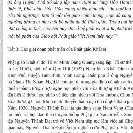
do ông Huỳnh Phú Sổ sáng lập năm 1939 tại làng Hòa Hảo(Châ
thực tế, Phật giáo Hòa Hảo mang nhiều màu sắc “tín ngưỡng
trào tín ngưỡng” hơn là một tôn giáo chính thống, mặc dù cũng 
ngưỡng tương tự như một bộ phận tín đồ Phật giáo. Trong hai hệ
như chúng ta biết, cho đến nay chỉ có hệ phái Khất sĩ là phát triể
ii
một bộ phận của Giáo hội Phật giáo Việt Nam hiện nay
.”
Tiết 3: Các giai đoạn phát triển của Phật giáo Khất sĩ
Phật giáo Khất sĩ do Tổ sư Minh Đăng Quang sáng lập. Tổ sư thế
tự Lý Hườn, sinh năm Quý Hợi (1923) Niên hiệu Khải Định thứ
Bình Phú, huyện Tam Bình, Vĩnh Long. Thân phụ là ông Nguyễn
bà Phạm Thị Nhàn. Ngài là con trai út trong gia đình có năm anh 
thuần thành, từng được nghe học pháp với Hòa thượng Khánh A
đặt biệt là được học pháp và tiếp cận nhiều với Hòa thượng Chơ
Hòa thượng Chơn Minh đi du thuyền hành đạo thì có ghé thăm gia
Năm 1938, Nguyễn Thành Đạt lìa gia đình sang Nam Vang (Cam
tìm hiểu và học đạo theo truyền thống Phật giáo Nam truyền. Sau
tập Nguyễn Thành Đạt trở về Việt Nam tiếp tục làm việc tại Chợ
gian này, Nguyễn Thành Đạt tiếp tục nghiên cứu Phật giáo. Vốn 