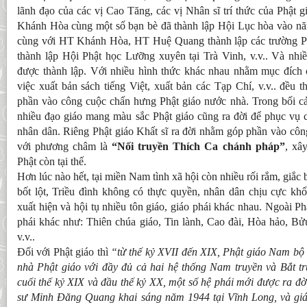
lãnh đạo của các vị Cao Tăng, các vị Nhân sĩ trí thức của Phật
Khánh Hòa cùng một số bạn bè đã thành lập Hội Lục hòa vào 
cùng với HT Khánh Hòa, HT Huệ Quang thành lập các trường P
thành lập Hội Phật học Lưỡng xuyên tại Trà Vinh, v.v.. Và nhi
được thành lập. Với nhiều hình thức khác nhau nhằm mục đích 
việc xuất bản sách tiếng Việt, xuất bản các Tạp Chí, v.v.. đều
phần vào công cuộc chấn hưng Phật giáo nước nhà. Trong bối cả
nhiều đạo giáo mang màu sắc Phật giáo cũng ra đời để phục vụ 
nhân dân. Riêng Phật giáo Khất sĩ ra đời nhằm góp phần vào côn
với phương châm là
“Nối truyền Thích Ca chánh pháp”
, xâ
Phật còn tại thế.
Hơn lúc nào hết, tại miền Nam tình xã hội còn nhiều rối rắm, giắc 
bốt lột, Triều đình không có thực quyền, nhân dân chịu cực khổ
xuất hiện và hội tụ nhiều tôn giáo, giáo phái khác nhau. Ngoài Ph
phái khác như: Thiên chúa giáo, Tin lành, Cao đài, Hòa hảo, 
v.v..
Đối với Phật giáo thì
“từ thế kỷ XVII đến XIX, Phật giáo Nam bộ
nhà Phật giáo với đầy đủ cả hai hệ thống Nam truyền và Bắt t
cuối thế kỷ XIX và đầu thế kỷ XX, một số hệ phái mới được ra đờ
sư Minh Đăng Quang khai sáng năm 1944 tại Vĩnh Long, và gi