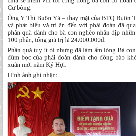
chia sẻ niềm vui tới cộng đồng bà con có hoàn 
Cư bông.
Ông Y Thi Buôn Yá – thay mặt của BTQ Buôn Tr
và phát biểu và tri ân đến với phái đoàn đã qu
phần quà dành cho bà con nghèo nhân dịp nhữn
100 phần, tổng giá trị là 24.000.000đ.
Phần quà tuy ít ỏi nhưng đã làm ấm lòng Bà con
đùm bọc của phái đoàn dành cho đồng bào khó
xuân mới năm Kỷ Hợi.
Hình ảnh ghi nhận: