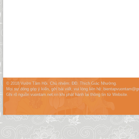
© 2018 Vườn Tâm Hội. Chủ nhiệm: ĐĐ. Thích Giác Nhường.
Mọi sự đóng góp ý kiến, gởi bài viết, vui lòng liên hệ:
bientapvuontam@gm
Ghi rõ nguồn vuontam.net.vn khi phát hành lại thông tin từ Website.