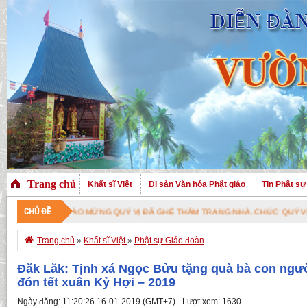
Trang chủ
Khất sĩ Việt
Di sản Văn hóa Phật giáo
Tin Phật sự
CHỦ ĐỀ
CHÀO MỪNG QUÝ VỊ ĐÃ GHÉ THĂM TRANG NHÀ. CHÚC QUÝ VỊ AN VUI VỚI

Trang chủ
»
Khất sĩ Việt
»
Phật sự Giáo đoàn
Đăk Lăk: Tịnh xá Ngọc Bửu tặng quà bà con ngư
đón tết xuân Kỷ Hợi – 2019
Ngày đăng: 11:20:26 16-01-2019 (GMT+7) - Lượt xem: 1630