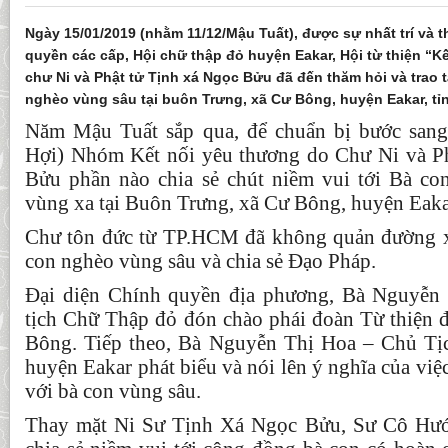
Ngày 15/01/2019 (nhằm 11/12/Mậu Tuất), được sự nhất trí và 
quyền các cấp, Hội chữ thập đỏ huyện Eakar, Hội từ thiện “K
chư Ni và Phật tử Tịnh xá Ngọc Bửu đã đến thăm hỏi và trao 
nghèo vùng sâu tại buôn Trưng, xã Cư Bông, huyện Eakar, tỉ
Năm Mậu Tuất sắp qua, để chuẩn bị bước san
Hợi) Nhóm Kết nối yêu thương do Chư Ni và P
Bửu phần nào chia sẻ chút niềm vui tới Bà co
vùng xa tại Buôn Trưng, xã Cư Bông, huyện Eaka
Chư tôn đức từ TP.HCM đã không quản đường x
con nghèo vùng sâu và chia sẻ Đạo Pháp.
Đại diện Chính quyền địa phương, Bà Nguyễn
tịch Chữ Thập đỏ đón chào phái đoàn Từ thiện 
Bông. Tiếp theo, Bà Nguyễn Thị Hoa – Chủ Tị
huyện Eakar phát biểu và nói lên ý nghĩa của việc
với bà con vùng sâu.
Thay mặt Ni Sư Tịnh Xá Ngọc Bửu, Sư Cô Hướ