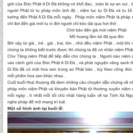
giới của Đức Phật A Di Đà không có khổ đau , toàn là sự an vui , đ
người Phật tử tu pháp môn tịnh độ , niệm lục tự Di Đà và tu 1
tưởng đến Phật A Di Đà mỗi ngày . Pháp môn niệm Phật là pháp m
chỉ đợi đến già mới tu vì đời người chỉ kéo dài qua hơi thở .
Chớ bảo đến già mới niệm Phật
Mồ hoang lắm kẻ đã qua đời
Bởi vậy từ già , trẻ , gái , trai, lớn , nhỏ đều niệm Phật , một k
chúng ta không biết trước được thì chúng ta đã có nhân niệm Phật
Chư Tăng niệm Phật để tiếp dẫn cho chúng ta . Người nào niệm d
vào cảnh giới của Đức Phật A Di Đà , và phát nguyện vãng sanh th
Di Đà đã có một hoa sen trong ao Phật bảo , tùy theo công đứ
mỗi phẩm hoa sen khác nhau .
Cuối buổi Hoà thượng đã đem những câu chuyện dẫn chứng về n
pháp môn niệm Phật và khuyên bảo Phật tử thường xuyên niệm 
mỗi ngày , ít nhất mỗi tối chủ nhật hàng tuần về tại Tịnh Xá N
nghe pháp để mở mang trí tuệ .
Một số hình ảnh tại buổi lễ: