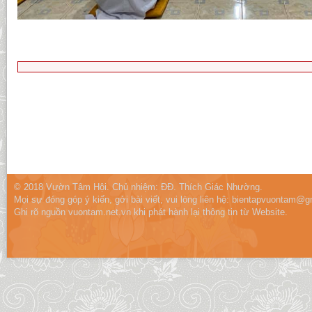
© 2018 Vườn Tâm Hội. Chủ nhiệm: ĐĐ. Thích Giác Nhường.
Mọi sự đóng góp ý kiến, gởi bài viết, vui lòng liên hệ:
bientapvuontam@gm
Ghi rõ nguồn vuontam.net.vn khi phát hành lại thông tin từ Website.