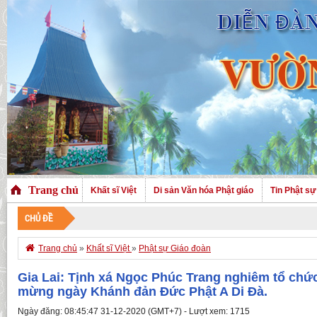
Trang chủ
Khất sĩ Việt
Di sản Văn hóa Phật giáo
Tin Phật sự
CHỦ ĐỀ
CHÀO 

Trang chủ
»
Khất sĩ Việt
»
Phật sự Giáo đoàn
Gia Lai: Tịnh xá Ngọc Phúc Trang nghiêm tổ ch
mừng ngày Khánh đản Đức Phật A Di Đà.
Ngày đăng: 08:45:47 31-12-2020 (GMT+7) - Lượt xem: 1715