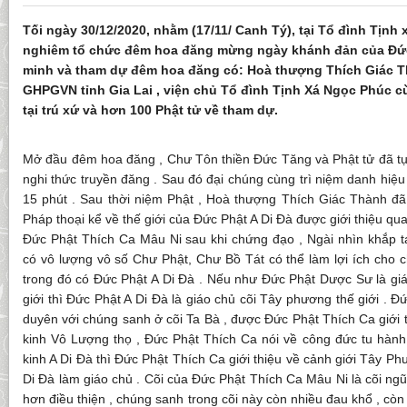
Tối ngày 30/12/2020, nhằm (17/11/ Canh Tý), tại Tổ đình Tịnh
nghiêm tổ chức đêm hoa đăng mừng ngày khánh đản của Đức
minh và tham dự đêm hoa đăng có: Hoà thượng Thích Giác 
GHPGVN tỉnh Gia Lai , viện chủ Tổ đình Tịnh Xá Ngọc Phúc
tại trú xứ và hơn 100 Phật tử về tham dự.
Mở đầu đêm hoa đăng , Chư Tôn thiền Đức Tăng và Phật tử đã tụng
nghi thức truyền đăng . Sau đó đại chúng cùng trì niệm danh hiệu
15 phút . Sau thời niệm Phật , Hoà thượng Thích Giác Thành đã 
Pháp thoại kể về thế giới của Đức Phật A Di Đà được giới thiệu qua
Đức Phật Thích Ca Mâu Ni sau khi chứng đạo , Ngài nhìn khắp tam
có vô lượng vô số Chư Phật, Chư Bồ Tát có thể làm lợi ích cho c
trong đó có Đức Phật A Di Đà . Nếu như Đức Phật Dược Sư là gi
giới thì Đức Phật A Di Đà là giáo chủ cõi Tây phương thế giới . Đứ
duyên với chúng sanh ở cõi Ta Bà , được Đức Phật Thích Ca giới t
kinh Vô Lượng thọ , Đức Phật Thích Ca nói về công đức tu hành
kinh A Di Đà thì Đức Phật Thích Ca giới thiệu về cảnh giới Tây P
Di Đà làm giáo chủ . Cõi của Đức Phật Thích Ca Mâu Ni là cõi ngũ 
hơn điều thiện , chúng sanh trong cõi này còn nhiều đau khổ , còn