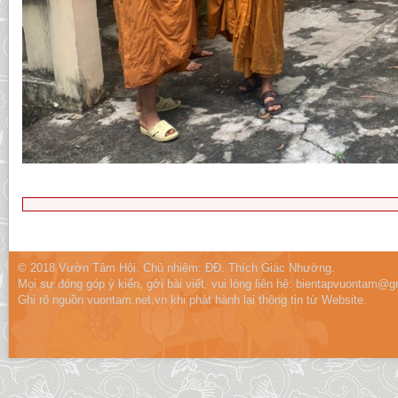
© 2018 Vườn Tâm Hội. Chủ nhiệm: ĐĐ. Thích Giác Nhường.
Mọi sự đóng góp ý kiến, gởi bài viết, vui lòng liên hệ:
bientapvuontam@gm
Ghi rõ nguồn vuontam.net.vn khi phát hành lại thông tin từ Website.