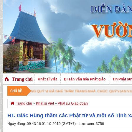
Trang chủ
Khất sĩ Việt
Di sản Văn hóa Phật giáo
Tin Phật sự
CHỦ ĐỀ
 VỊ ĐÃ GHÉ THĂM TRANG NHÀ. CHÚC QUÝ VỊ AN VUI VỚI PHÁP BẢO CAO QU

Trang chủ
»
Khất sĩ Việt
»
Phật sự Giáo đoàn
HT. Giác Hùng thăm các Phật tử và một số Tịnh x
Ngày đăng: 09:43:16 01-10-2019 (GMT+7) - Lượt xem: 3756