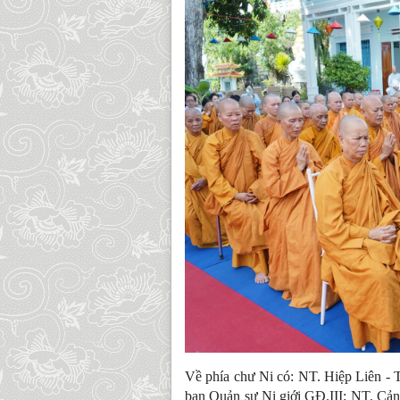
Về phía chư Ni có: NT. Hiệp Liên - 
ban Quản sự Ni giới GĐ.III; NT. Cản