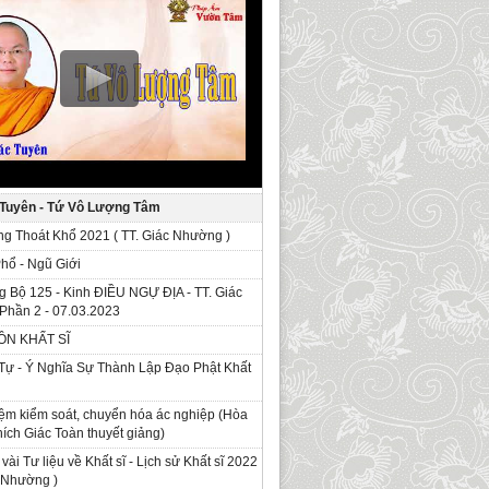
 Tuyên - Tứ Vô Lượng Tâm
g Thoát Khổ 2021 ( TT. Giác Nhường )
Phổ - Ngũ Giới
g Bộ 125 - Kinh ÐIỀU NGỰ ĐỊA - TT. Giác
Phần 2 - 07.03.2023
ỒN KHẤT SĨ
Tự - Ý Nghĩa Sự Thành Lập Đạo Phật Khất
ệm kiểm soát, chuyển hóa ác nghiệp (Hòa
ích Giác Toàn thuyết giảng)
 vài Tư liệu về Khất sĩ - Lịch sử Khất sĩ 2022
c Nhường )