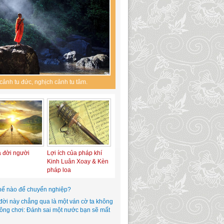
cảnh tu đức, nghịch cảnh tu tâm.
a đời người
Lợi ích của pháp khí
Kinh Luân Xoay & Kèn
pháp loa
hế nào để chuyển nghiệp?
đời này chẳng qua là một ván cờ ta không
hông chơi: Đánh sai một nước bạn sẽ mất