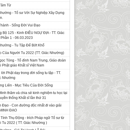
 Tâm Từ
Nhường - Tổ sư Với Sự Nghiệp Xây Dựng
n.
Thành - Sống Đời Vui Đạo
g Bộ 125 - Kinh ÐIỀU NGỰ ĐỊA - TT. Giác
Phần 1 - 06.03.2023
Nhường - Tu Tập Để Bớt Khổ
o Của Người Tu 2022 (TT. Giác Nhường)
gọc Tòng - Tổ đình Nam Trung, Giáo đoàn
ái Phật giáo Khất sĩ Việt Nam
ời Phật dạy trong đời sống tu tập - TT.
ác Nhường
ng Liên - Mục Tiêu Của Đời Sống
Minh thăm và chia sẻ kinh nghiệm tu học tại
ruyền thống Khất sĩ lần thứ 31
 Đạo - Con đường độc nhất đi vào giải
. MINH ĐẠO
Tính Thụ Động - trích Pháp ngữ Tổ sư từ
i Tu 2022 ( TT. Giác Nhường )