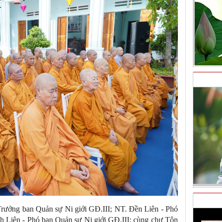
Trưởng ban Quản sự Ni giới GĐ.III; NT. Đền Liên - Phó
h Liên - Phó ban Quản sự Ni giới GĐ.III; cùng chư Tôn