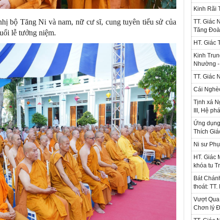
Kinh Rãi
hị bộ Tăng Ni và nam, nữ cư sĩ, cung tuyên tiểu sử của
TT. Giác 
Tăng Đoà
ổi lễ tưởng niệm.
HT. Giác 
Kinh Trun
Nhường - 
TT. Giác 
Cái Nghè
Tịnh xá N
III, Hệ ph
Ứng dụng l
Thích Gi
Ni sư Phụ
HT. Giác 
khóa tu T
Bát Chánh
thoát: TT
Vượt Qua 
Chơn lý Đ