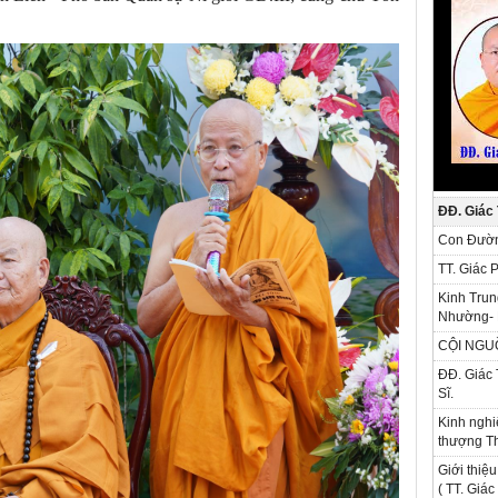
ĐĐ. Giác
Con Đườn
TT. Giác 
Kinh Trun
Nhường- 
CỘI NGU
ĐĐ. Giác 
Sĩ.
Kinh nghi
thượng Th
Giới thiệu
( TT. Giá