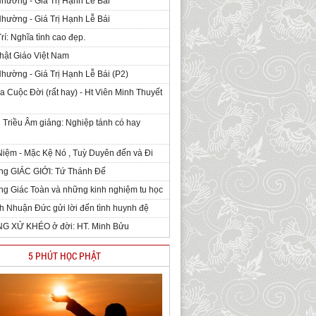
Nhường - Giá Trị Hạnh Lễ Bái
Nhường - Giá Trị Hạnh Lễ Bái
rí: Nghĩa tình cao đẹp.
hật Giáo Việt Nam
Nhường - Giá Trị Hạnh Lễ Bái (P2)
 Cuộc Đời (rất hay) - Ht Viên Minh Thuyết
 Triều Âm giảng: Nghiệp tánh có hay
iệm - Mặc Kệ Nó , Tuỳ Duyên đến và Đi
ng GIÁC GIỚI: Tứ Thánh Đế
g Giác Toàn và những kinh nghiệm tu học
h Nhuận Đức gửi lời đến tình huynh đệ
NG XỬ KHÉO ở đời: HT. Minh Bửu
5 PHÚT HỌC PHẬT