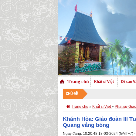
Trang chủ
Khất sĩ Việt
Di sản V
CHỦ ĐỀ

Trang chủ
»
Khất sĩ Việt
»
Phật sự Giá
Khánh Hòa: Giáo đoàn III 
Quang vắng bóng
Ngày đăng: 10:20:48 18-03-2024 (GMT+7) -