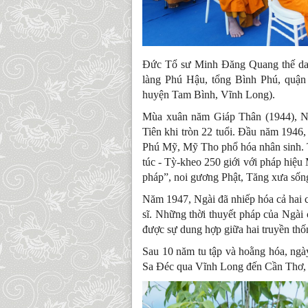
Đức Tổ sư Minh Đăng Quang thế da
làng Phú Hậu, tổng Bình Phú, quận
huyện Tam Bình, Vĩnh Long).
Mùa xuân năm Giáp Thân (1944), Ng
Tiên khi tròn 22 tuổi. Đầu năm 1946,
Phú Mỹ, Mỹ Tho phổ hóa nhân sinh. Tại
túc - Tỳ-kheo 250 giới với pháp hiệ
pháp”, noi gương Phật, Tăng xưa sống
Năm 1947, Ngài đã nhiếp hóa cả hai c
sĩ. Những thời thuyết pháp của Ngài 
được sự dung hợp giữa hai truyền thố
Sau 10 năm tu tập và hoằng hóa, ng
Sa Đéc qua Vĩnh Long đến Cần Thơ, 