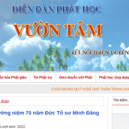
ăn hóa Phật giáo
Tin Phật sự
Gieo duyên với Phật
Phật học ứng dụn
CHÀO MỪNG QUÝ VỊ ĐÃ GHÉ THĂM TRANG NHÀ. CHÚC QUÝ VỊ A
o đoàn
Tưởng niệm 70 năm Đức Tổ sư Minh Đăng
 Lượt xem: 1622