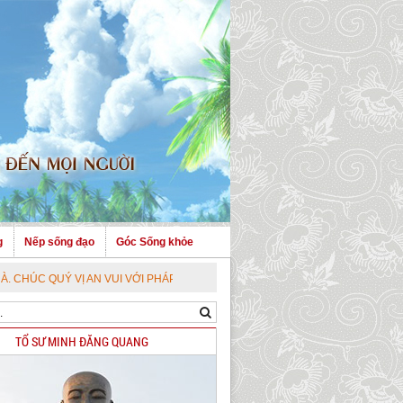
g
Nếp sống đạo
Góc Sống khỏe
N VUI VỚI PHÁP BẢO CAO QUÝ !
TỔ SƯ MINH ĐĂNG QUANG