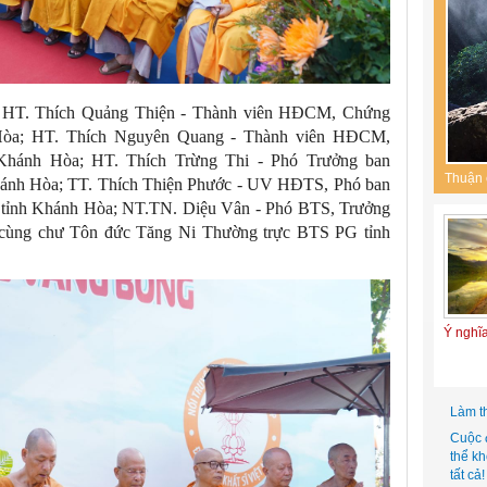
: HT. Thích Quảng Thiện - Thành viên HĐCM, Chứng
a; HT. Thích Nguyên Quang - Thành viên HĐCM,
ánh Hòa; HT. Thích Trừng Thi - Phó Trưởng ban
Thuận 
nh Hòa; TT. Thích Thiện Phước - UV HĐTS, Phó ban
nh Khánh Hòa; NT.TN. Diệu Vân - Phó BTS, Trưởng
ng chư Tôn đức Tăng Ni Thường trực BTS PG tỉnh
Ý nghĩ
Làm t
Cuộc 
thể k
tất cả!