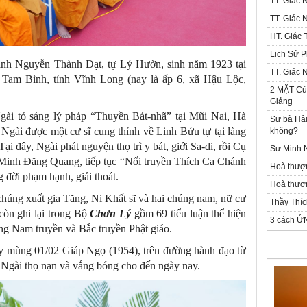
TT. Giác 
TT. Giác 
HT. Giác T
Lịch Sử P
nh Nguyễn Thành Đạt, tự Lý Hườn, sinh năm 1923 tại
TT. Giác 
 Tam Bình, tỉnh Vĩnh Long (nay là ấp 6, xã Hậu Lộc,
2 MẶT Của
Giảng
ài tỏ sáng lý pháp “Thuyền Bát-nhã” tại Mũi Nai, Hà
Sư bà Hải
 Ngài được một cư sĩ cung thỉnh về Linh Bửu tự tại làng
không?
 đây, Ngài phát nguyện thọ trì y bát, giới Sa-di, rồi Cụ
Sư Minh N
u Minh Đăng Quang, tiếp tục “Nối truyền Thích Ca Chánh
Hoà thượ
 đời phạm hạnh, giải thoát.
Hoà thượn
húng xuất gia Tăng, Ni Khất sĩ và hai chúng nam, nữ cư
Thầy Thíc
còn ghi lại trong Bộ
Chơn Lý
gồm 69 tiểu luận thể hiện
3 cách Ứ
ng Nam truyền và Bắc truyền Phật giáo.
ày mùng 01/02 Giáp Ngọ (1954), trên đường hành đạo từ
Ngài thọ nạn và vắng bóng cho đến ngày nay.