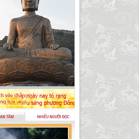
AN TÂM
NHIỀU NGƯỜI ĐỌC