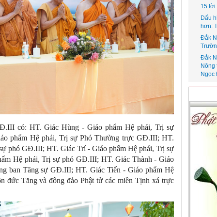
15 lờ
Dấu h
hơn: 
Đắk N
Trườn
Đắk N
Nông 
Ngọc 
.III có: HT. Giác Hùng - Giáo phẩm Hệ phái, Trị sự
áo phẩm Hệ phái, Trị sự Phó Thường trực GĐ.III; HT.
sự phó GĐ.III; HT. Giác Trí - Giáo phẩm Hệ phái, Trị sự
hẩm Hệ phái, Trị sự phó GĐ.III; HT. Giác Thành - Giáo
ng ban Tăng sự GĐ.III; HT. Giác Tiến - Giáo phẩm Hệ
ôn đức Tăng và đông đảo Phật tử các miền Tịnh xá trực