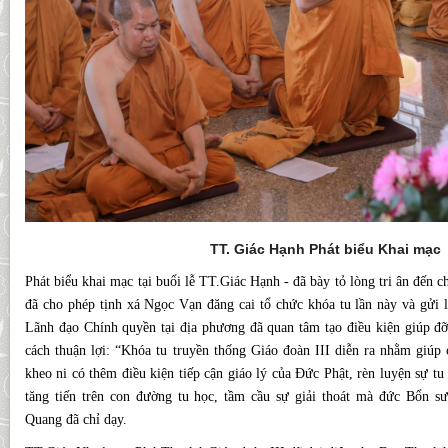
TT. Giác Hạnh Phát biểu Khai mạc
Phát biểu khai mạc tại buổi lễ TT.Giác Hạnh - đã bày tỏ lòng tri ân đến
đã cho phép tịnh xá Ngọc Vạn đăng cai tổ chức khóa tu lần này và gửi 
Lãnh đạo Chính quyền tại địa phương đã quan tâm tạo điều kiện giúp đỡ
cách thuận lợi: “Khóa tu truyền thống Giáo đoàn III diễn ra nhằm giú
kheo ni có thêm điều kiện tiếp cận giáo lý của Đức Phật, rèn luyện sự tu
tăng tiến trên con đường tu học, tầm cầu sự giải thoát mà đức Bổn 
Quang đã chỉ dạy.