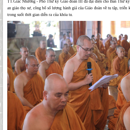
TT.Giác Nhường - Phó Thư ký Giáo đoàn III đã đại diện cho Ban Thư ký 
an giáo thọ sư, công bố số lượng hành giả của Giáo đoàn về tu tập, triển k
trong suốt thời gian diễn ra của khóa tu.