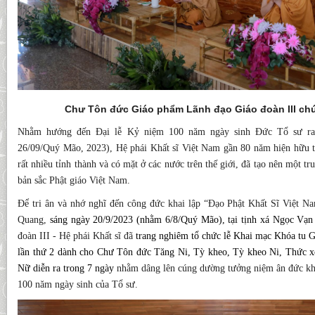
Chư Tôn đức Giáo phẩm Lãnh đạo Giáo đoàn III chứ
Nhằm hướng đến Đại lễ Kỷ niệm 100 năm ngày sinh Đức Tổ sư ra 
26/09/Quý Mão, 2023), Hệ phái Khất sĩ Việt Nam gần 80 năm hiện hữu tr
rất nhiều tỉnh thành và có mặt ở các nước trên thế giới, đã tạo nên một 
bản sắc Phật giáo Việt Nam.
Để tri ân và nhớ nghĩ đến công đức khai lập “Đạo Phật Khất Sĩ Việt
Quang,
sáng ngày 20/9/2023 (nhằm 6/8/Quý Mão), tại tịnh xá Ngọc Vạ
đoàn III - Hệ phái Khất sĩ đã
trang nghiêm tổ chức lễ Khai mạc Khóa tu Gi
lần thứ 2 dành cho Chư Tôn đức Tăng Ni, Tỳ kheo, Tỳ kheo Ni, Thức x
Nữ diễn ra trong 7 ngày
nhằm dâng lên cúng dường tưởng niệm ân đức kha
100 năm ngày sinh của Tổ sư.