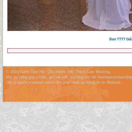
Ban TTTT Giáo
© 2018 Vườn Tâm Hội. Chủ nhiệm: ĐĐ. Thích Giác Nhường.
Mọi sự đóng góp ý kiến, gởi bài viết, vui lòng liên hệ:
bientapvuontam@gm
Ghi rõ nguồn vuontam.net.vn khi phát hành lại thông tin từ Website.