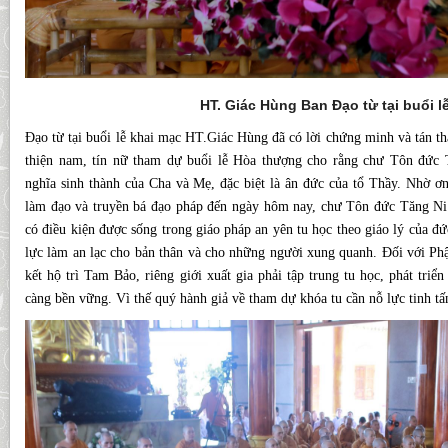
HT. Giác Hùng Ban Đạo từ tại buổi l
Đạo từ tại buổi lễ khai mạc HT.Giác Hùng đã có lời chứng minh và tán th
thiện nam, tín nữ tham dự buổi lễ Hòa thượng cho rằng chư Tôn đức 
nghĩa sinh thành của Cha và Mẹ, đặc biệt là ân đức của tổ Thầy. Nhờ ơ
làm đạo và truyền bá đạo pháp đến ngày hôm nay, chư Tôn đức Tăng Ni
có điều kiện được sống trong giáo pháp an yên tu học theo giáo lý của đứ
lực làm an lạc cho bản thân và cho những người xung quanh. Đối với Phật
kết hộ trì Tam Bảo, riêng giới xuất gia phải tập trung tu học, phát tri
càng bền vững. Vì thế quý hành giả về tham dự khóa tu cần nỗ lực tinh tấn