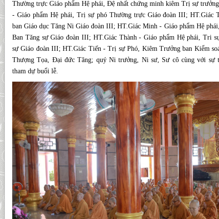
Thường trực Giáo phẩm Hệ phái, Đệ nhất chứng minh kiêm Trị sự trưởng
- Giáo phẩm Hệ phái, Trị sự phó Thường trực Giáo đoàn III; HT.Giác 
ban Giáo dục Tăng Ni Giáo đoàn III; HT.Giác Minh - Giáo phẩm Hệ phái,
Ban Tăng sự Giáo đoàn III; HT.Giác Thành - Giáo phẩm Hệ phái, Tri 
sự Giáo đoàn III; HT.Giác Tiến - Trị sự Phó, Kiêm Trưởng ban Kiểm soá
Thượng Tọa, Đại đức Tăng; quý Ni trưởng, Ni sư, Sư cô cùng với sự 
tham dự buổi lễ.