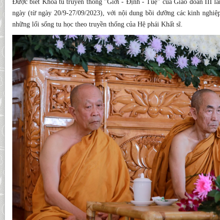
Được biết Khóa tu truyền thống "Giới - Định - Tuệ" của Giáo đoàn III lầ
ngày (từ ngày 20/9-27/09/2023), với nội dung bồi dưỡng các kinh nghiệp
những lối sống tu học theo truyền thống của Hệ phái Khất sĩ.