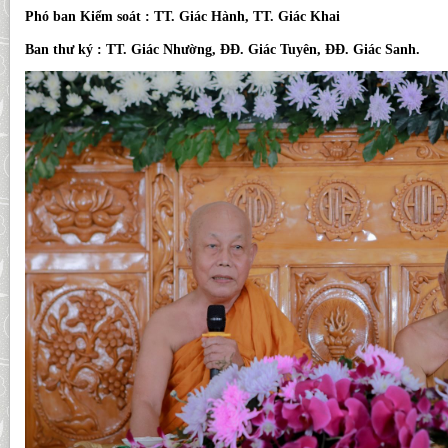
Phó ban Kiểm soát : TT. Giác Hành, TT. Giác Khai
Ban thư ký : TT. Giác Nhường, ĐĐ. Giác Tuyên, ĐĐ. Giác Sanh.