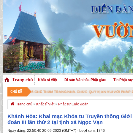
Trang chủ
Khất sĩ Việt
Di sản Văn hóa Phật giáo
Tin Phật sự
CHỦ ĐỀ
THĂM TRANG NHÀ. CHÚC QUÝ VỊ AN VUI VỚI PHÁP BẢO CAO QUÝ !

Trang chủ
»
Khất sĩ Việt
»
Phật sự Giáo đoàn
Khánh Hòa: Khai mạc Khóa tu Truyền thống Giới -
đoàn III lần thứ 2 tại tịnh xá Ngọc Vạn
Ngày đăng: 22:50:40 20-09-2023 (GMT+7) - Lượt xem: 1746