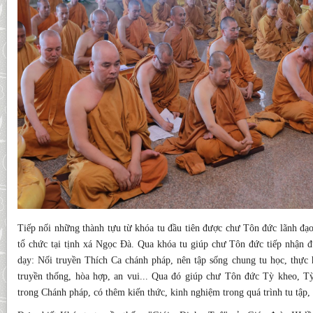
Tiếp nối những thành tựu từ khóa tu đầu tiên được chư Tôn đức lãnh đạo
tổ chức tại tịnh xá Ngọc Đà. Qua khóa tu giúp chư Tôn đức tiếp nhận đ
dạy: Nối truyền Thích Ca chánh pháp, nên tập sống chung tu học, thực 
truyền thống, hòa hợp, an vui... Qua đó giúp chư Tôn đức Tỳ kheo, Tỳ
trong Chánh pháp, có thêm kiến thức, kinh nghiệm trong quá trình tu tập, 