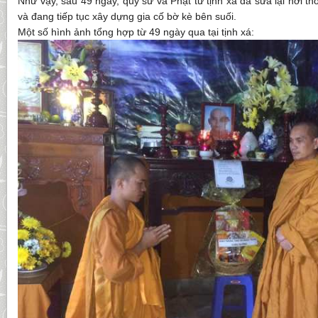
Như vậy, sau 49 ngày, quý sư và Phật tử tịnh xá đã sửa lại nơi t
và đang tiếp tục xây dựng gia cố bờ kè bên suối.
Một số hình ảnh tổng hợp từ 49 ngày qua tại tịnh xá: