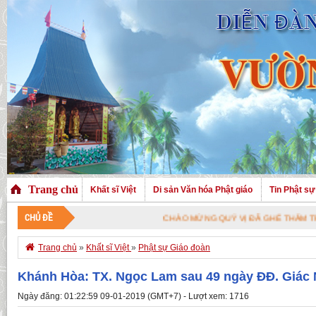
Trang chủ
Khất sĩ Việt
Di sản Văn hóa Phật giáo
Tin Phật sự
CHỦ ĐỀ
CHÀO MỪNG QUÝ VỊ ĐÃ GHÉ THĂM TRANG NHÀ. CHÚC 

Trang chủ
»
Khất sĩ Việt
»
Phật sự Giáo đoàn
Khánh Hòa: TX. Ngọc Lam sau 49 ngày ĐĐ. Giác N
Ngày đăng: 01:22:59 09-01-2019 (GMT+7) - Lượt xem: 1716