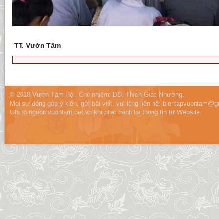
TT. Vườn Tâm
© 2018 Vườn Tâm Hội. Chủ nhiệm: ĐĐ. Thích Giác Nhường.
Mọi sự đóng góp ý kiến, gởi bài viết, vui lòng liên hệ:
bientapvuontam@gm
Ghi rõ nguồn vuontam.net.vn khi phát hành lại thông tin từ Website.