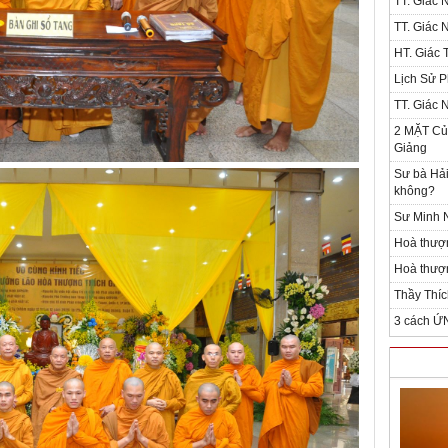
TT. Giác 
TT. Giác 
HT. Giác T
Lịch Sử P
TT. Giác 
2 MẶT Của
Giảng
Sư bà Hải
không?
Sư Minh N
Hoà thượ
Hoà thượn
Thầy Thíc
3 cách Ứ