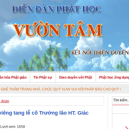
ăn hóa Phật giáo
Tin Phật sự
Gieo duyên với Phật
Phật học ứng dụn
 NHÀ. CHÚC QUÝ VỊ AN VUI VỚI PHÁP BẢO CAO QUÝ !
o đoàn
viếng tang lễ cố Trưởng lão HT. Giác
 Lượt xem: 1658