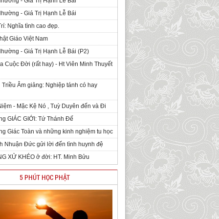
Nhường - Giá Trị Hạnh Lễ Bái
Nhường - Giá Trị Hạnh Lễ Bái
rí: Nghĩa tình cao đẹp.
hật Giáo Việt Nam
Nhường - Giá Trị Hạnh Lễ Bái (P2)
 Cuộc Đời (rất hay) - Ht Viên Minh Thuyết
 Triều Âm giảng: Nghiệp tánh có hay
iệm - Mặc Kệ Nó , Tuỳ Duyên đến và Đi
ng GIÁC GIỚI: Tứ Thánh Đế
g Giác Toàn và những kinh nghiệm tu học
h Nhuận Đức gửi lời đến tình huynh đệ
NG XỬ KHÉO ở đời: HT. Minh Bửu
5 PHÚT HỌC PHẬT