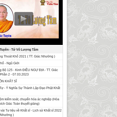
 Tuyên - Tứ Vô Lượng Tâm
g Thoát Khổ 2021 ( TT. Giác Nhường )
Phổ - Ngũ Giới
g Bộ 125 - Kinh ÐIỀU NGỰ ĐỊA - TT. Giác
Phần 2 - 07.03.2023
ỒN KHẤT SĨ
Tự - Ý Nghĩa Sự Thành Lập Đạo Phật Khất
ệm kiểm soát, chuyển hóa ác nghiệp (Hòa
ích Giác Toàn thuyết giảng)
 vài Tư liệu về Khất sĩ - Lịch sử Khất sĩ 2022
c Nhường )