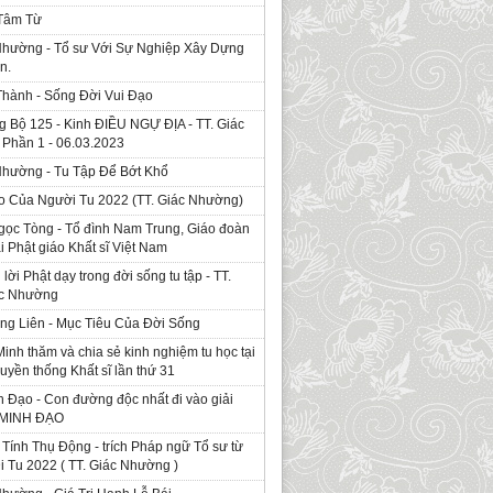
 Tâm Từ
Nhường - Tổ sư Với Sự Nghiệp Xây Dựng
n.
Thành - Sống Đời Vui Đạo
g Bộ 125 - Kinh ÐIỀU NGỰ ĐỊA - TT. Giác
Phần 1 - 06.03.2023
Nhường - Tu Tập Để Bớt Khổ
o Của Người Tu 2022 (TT. Giác Nhường)
gọc Tòng - Tổ đình Nam Trung, Giáo đoàn
ái Phật giáo Khất sĩ Việt Nam
ời Phật dạy trong đời sống tu tập - TT.
ác Nhường
ng Liên - Mục Tiêu Của Đời Sống
Minh thăm và chia sẻ kinh nghiệm tu học tại
ruyền thống Khất sĩ lần thứ 31
 Đạo - Con đường độc nhất đi vào giải
. MINH ĐẠO
Tính Thụ Động - trích Pháp ngữ Tổ sư từ
i Tu 2022 ( TT. Giác Nhường )