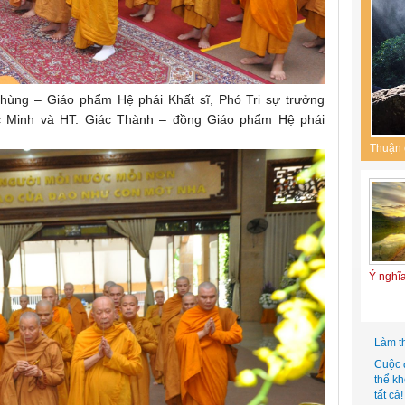
hùng – Giáo phẩm Hệ phái Khất sĩ, Phó Tri sự trưởng
ác Minh và HT. Giác Thành – đồng Giáo phẩm Hệ phái
Thuận 
Ý nghĩ
Làm t
Cuộc 
thể k
tất cả!