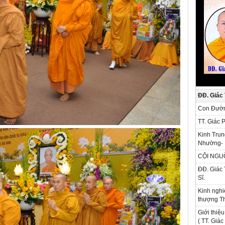
ĐĐ. Giác
Con Đườn
TT. Giác 
Kinh Trun
Nhường- 
CỘI NGU
ĐĐ. Giác 
Sĩ.
Kinh nghi
thượng Th
Giới thiệu
( TT. Giá