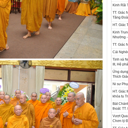
Kinh Rãi
TT. Giác 
Tăng Đoà
HT. Giác 
Kinh Trun
Nhường - 
TT. Giác 
Cái Nghè
Tịnh xá N
III, Hệ ph
Ứng dụng l
Thích Gi
Ni sư Phụ
HT. Giác 
khóa tu T
Bát Chánh
thoát: TT
Vượt Qua 
Chơn lý Đ