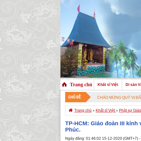
Trang chủ
Khất sĩ Việt
Di sản V
CHỦ ĐỀ
CHÀO MỪNG QUÝ VỊ ĐÃ GHÉ THĂM TRANG

Trang chủ
»
Khất sĩ Việt
»
Phật sự Giá
TP-HCM: Giáo đoàn III kính 
Phúc.
Ngày đăng: 01:46:02 15-12-2020 (GMT+7) -