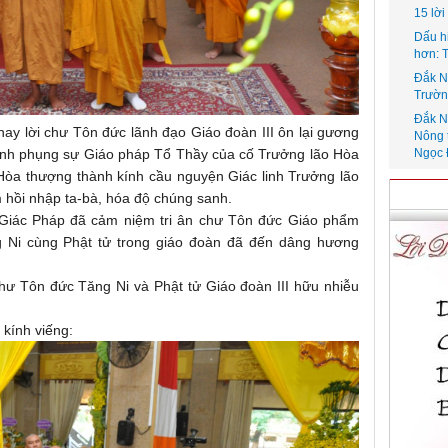
15 lờ
Dấu h
hơn: 
Đắk N
Trườn
Đắk N
thay lời chư Tôn đức lãnh đạo Giáo đoàn III ôn lại gương
Nông 
Ngọc 
hành phụng sự Giáo pháp Tổ Thầy của cố Trưởng lão Hòa
 Hòa thượng thành kính cầu nguyện Giác linh Trưởng lão
hồi nhập ta-bà, hóa độ chúng sanh.
 Giác Pháp đã cảm niệm tri ân chư Tôn đức Giáo phẩm
g Ni cùng Phật tử trong giáo đoàn đã đến dâng hương
ư Tôn đức Tăng Ni và Phật tử Giáo đoàn III hữu nhiễu
 kính viếng: