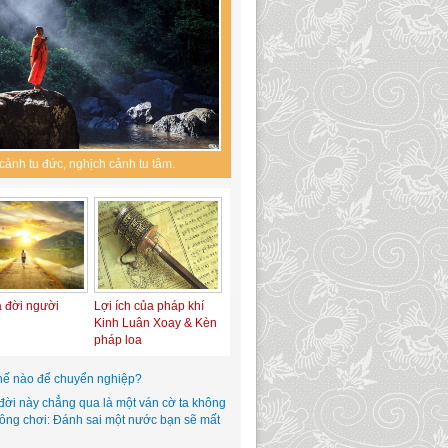
cảnh tu đức, nghịch cảnh tu tâm.
a đời người
Lợi ích của pháp khí
Kinh Luân Xoay & Kèn
pháp loa
hế nào để chuyển nghiệp?
đời này chẳng qua là một ván cờ ta không
hông chơi: Đánh sai một nước bạn sẽ mất