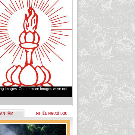
ing images. One or more images were not
AN TÂM
NHIỀU NGƯỜI ĐỌC