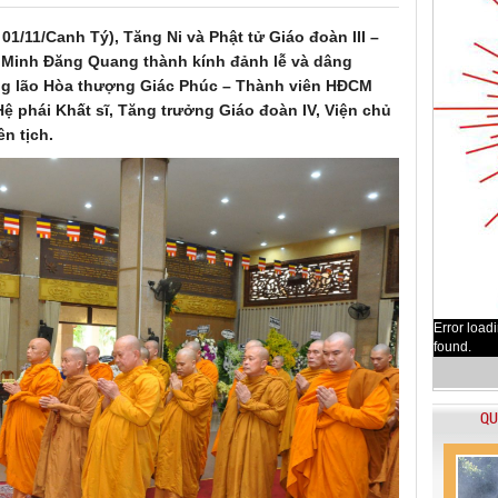
1/11/Canh Tý), Tăng Ni và Phật tử Giáo đoàn III –
ện Minh Đăng Quang thành kính đảnh lễ và dâng
ng lão Hòa thượng Giác Phúc – Thành viên HĐCM
phái Khất sĩ, Tăng trưởng Giáo đoàn IV, Viện chủ
n tịch.
Error load
found.
QU