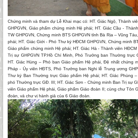
Chứng minh và tham dự Lễ Khai mạc có: HT. Giác Ngộ, Thành v
GHPGVN, Giáo phẩm chứng minh Hệ phái; HT. Giác Cầu - Thành
TW GHPGVN, Chứng minh BTS GHPGVN tỉnh Bà Rịa – Vũng Tàu,
phái; HT. Giác Giới - Phó Thư ký HĐCM GHPGVN, Chứng minh B
Giáo phẩm chứng minh Hệ phái; HT. Giác Hà - Thành viên HĐ
Trị sự GHPGVN TP.Hồ Chí Minh, Phó Trưởng ban Thường trực G
HT. Giác Hùng – Phó ban Giáo phẩm Hệ phái, Đệ nhất chứng mi
Pháp - Ủy viên HĐTS, Phó Trưởng ban Nghi lễ Trung ương GH
Thư ký Ban Thường trực Giáo phẩm Hệ phái; HT. Giác Phùng – 
phó Thường trực GĐ. III; HT. Giác Sơn - Chứng minh Ban Trị sự 
viên Giáo phẩm Hệ phái, Giáo phẩm Giáo đoàn II; cùng chư Tôn G
đoàn, và chư vị hành giả của 6 Giáo đoàn.