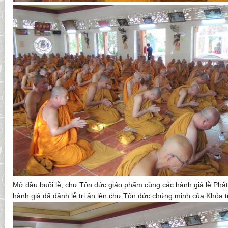
Mở đầu buổi lễ, chư Tôn đức giáo phẩm cùng các hành giả lễ Phật,
hành giả đã đảnh lễ tri ân lên chư Tôn đức chứng minh của Khóa t