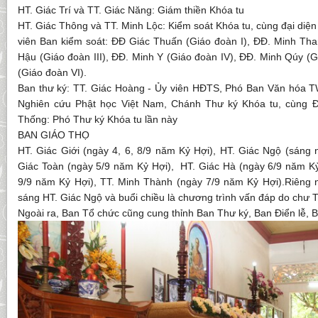
HT. Giác Trí và TT. Giác Năng: Giám thiền Khóa tu
HT. Giác Thông và TT. Minh Lộc: Kiểm soát Khóa tu, cùng đại diện
viên Ban kiểm soát: ĐĐ Giác Thuấn (Giáo đoàn I), ĐĐ. Minh Than
Hậu (Giáo đoàn III), ĐĐ. Minh Y (Giáo đoàn IV), ĐĐ. Minh Qúy (
(Giáo đoàn VI).
Ban thư ký: TT. Giác Hoàng - Ủy viên HĐTS, Phó Ban Văn hóa 
Nghiên cứu Phật học Việt Nam, Chánh Thư ký Khóa tu, cùng 
Thống: Phó Thư ký Khóa tu lần này
BAN GIÁO THỌ
HT. Giác Giới (ngày 4, 6, 8/9 năm Kỷ Hợi), HT. Giác Ngộ (sáng 
Giác Toàn (ngày 5/9 năm Kỷ Hợi), HT. Giác Hà (ngày 6/9 năm Kỷ
9/9 năm Kỷ Hợi), TT. Minh Thành (ngày 7/9 năm Kỷ Hợi).Riêng 
sáng HT. Giác Ngộ và buổi chiều là chương trình vấn đáp do chư 
Ngoài ra, Ban Tổ chức cũng cung thỉnh Ban Thư ký, Ban Điển lễ,