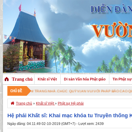
Trang chủ
Khất sĩ Việt
Di sản Văn hóa Phật giáo
Tin Phật sự
CHỦ ĐỀ
HÀ. CHÚC QUÝ VỊ AN VUI VỚI PHÁP BẢO CAO QUÝ !

Trang chủ
»
Khất sĩ Việt
»
Phật sự Hệ phái
Hệ phái Khất sĩ: Khai mạc khóa tu Truyền thống K
Ngày đăng: 04:11:49 02-10-2019 (GMT+7) - Lượt xem: 2439