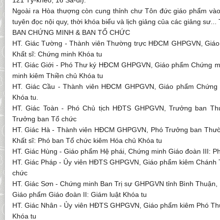
121 Tỳ-kheo, 16 Sa-di).
Ngoài ra Hòa thượng còn cung thỉnh chư Tôn đức giáo phẩm và
tuyên đọc nội quy, thời khóa biểu và lịch giảng của các giảng sư...
BAN CHỨNG MINH & BAN TỔ CHỨC
HT. Giác Tường - Thành viên Thường trực HĐCM GHPGVN, Giáo
Khất sĩ: Chứng minh Khóa tu
HT. Giác Giới - Phó Thư ký HĐCM GHPGVN, Giáo phẩm Chứng mi
minh kiêm Thiền chủ Khóa tu
HT. Giác Cầu - Thành viên HĐCM GHPGVN, Giáo phẩm Chứng 
Khóa tu.
HT. Giác Toàn - Phó Chủ tịch HĐTS GHPGVN, Trưởng ban Thườ
Trưởng ban Tổ chức
HT. Giác Hà - Thành viên HĐCM GHPGVN, Phó Trưởng ban Thườ
Khất sĩ: Phó ban Tổ chức kiêm Hóa chủ Khóa tu
HT. Giác Hùng - Giáo phẩm Hệ phái, Chứng minh Giáo đoàn III: P
HT. Giác Pháp - Ủy viên HĐTS GHPGVN, Giáo phẩm kiêm Chánh T
chức
HT. Giác Sơn - Chứng minh Ban Trị sự GHPGVN tỉnh Bình Thuận, 
Giáo phẩm Giáo đoàn II: Giám luật Khóa tu
HT. Giác Nhân - Ủy viên HĐTS GHPGVN, Giáo phẩm kiêm Phó Thư
Khóa tu