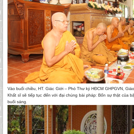
Vào buổi chiều, HT. Giác Giới – Phó Thư ký HĐCM GHPGVN, Giá
Khất sĩ sẽ tiếp tục đến với đại chúng bài pháp: Bốn sự thật của b
buổi sáng.