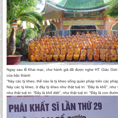
Ngay sau lễ Khai mạc, chư hành giả đã được nghe HT. Giác Giới 
của bậc thánh:
“Này các tỳ kheo, thế nào là tỳ kheo sống quán pháp trên các pháp
Này các tỳ kheo, ở đây tỳ kheo như thật tuệ tri: “Đây là khồ”, như th
như thật tuệ tri: “Đây là khổ diệt”, như thật tuệ tri: “Đây là con đư