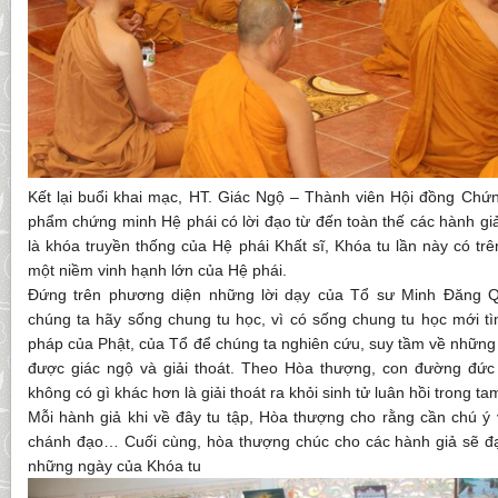
Kết lại buổi khai mạc, HT. Giác Ngộ – Thành viên Hội đồng C
phẩm chứng minh Hệ phái có lời đạo từ đến toàn thế các hành giả
là khóa truyền thống của Hệ phái Khất sĩ, Khóa tu lần này có trê
một niềm vinh hạnh lớn của Hệ phái.
Đứng trên phương diện những lời dạy của Tổ sư Minh Đăng Q
chúng ta hãy sống chung tu học, vì có sống chung tu học mới tì
pháp của Phật, của Tổ để chúng ta nghiên cứu, suy tầm về những
được giác ngộ và giải thoát. Theo Hòa thượng, con đường đức
không có gì khác hơn là giải thoát ra khỏi sinh tử luân hồi trong tam
Mỗi hành giả khi về đây tu tập, Hòa thượng cho rằng cần chú ý 
chánh đạo… Cuối cùng, hòa thượng chúc cho các hành giả sẽ đạ
những ngày của Khóa tu