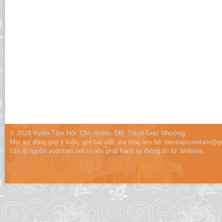
© 2018 Vườn Tâm Hội. Chủ nhiệm: ĐĐ. Thích Giác Nhường.
Mọi sự đóng góp ý kiến, gởi bài viết, vui lòng liên hệ:
bientapvuontam@gm
Ghi rõ nguồn vuontam.net.vn khi phát hành lại thông tin từ Website.