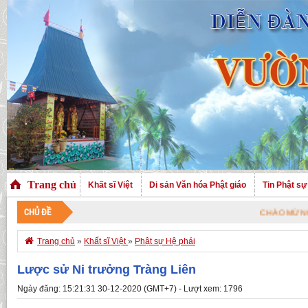
Trang chủ
Khất sĩ Việt
Di sản Văn hóa Phật giáo
Tin Phật sự
CHỦ ĐỀ
CHÀO MỪNG QUÝ VỊ ĐÃ 

Trang chủ
»
Khất sĩ Việt
»
Phật sự Hệ phái
Lược sử Ni trưởng Tràng Liên
Ngày đăng: 15:21:31 30-12-2020 (GMT+7) - Lượt xem: 1796