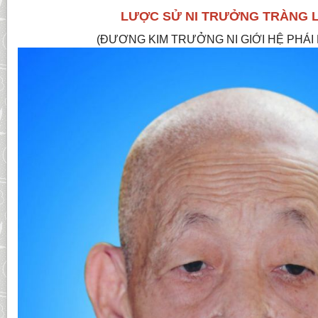
LƯỢC SỬ NI TRƯỞNG TRÀNG L
(ĐƯƠNG KIM TRƯỞNG NI GIỚI HỆ PHÁI 