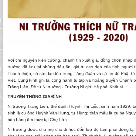
Với chí nguyện kiên cường, chánh tín xuất gia, đồng chơn nhập 
trưởng đã lưu lại những dấu ấn, giá trị cao đẹp của tình người 
Thánh thiện, có sức lan tỏa trong Tăng đoàn và cả tín đồ Phật t
Việt. Cung kính ghi lại công hạnh tu tập và hoằng truyền Chánh 
Tràng Liên, Đệ tứ Ni trưởng - Trưởng Ni giới Hệ phái Khất sĩ.
TRUYỀN THỐNG GIA ĐÌNH
Ni trưởng Tràng Liên, thế danh Huỳnh Thị Liễu, sinh năm 1929, 
sinh là cụ ông Huỳnh Văn Hưng, tự Hùng; thân mẫu là cụ bà Nguy
bán hàng ẩm thực tại Chợ Lớn.
Ni trưởng được cha mẹ cho đi học đến lớp đệ tam phải dừng lại