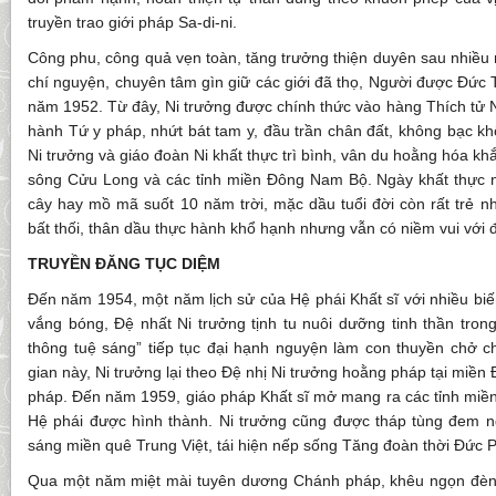
truyền trao giới pháp Sa-di-ni.
Công phu, công quả vẹn toàn, tăng trưởng thiện duyên sau nhiều n
chí nguyện, chuyên tâm gìn giữ các giới đã thọ, Người được Đức T
năm 1952. Từ đây, Ni trưởng được chính thức vào hàng Thích tử N
hành Tứ y pháp, nhứt bát tam y, đầu trần chân đất, không bạc kh
Ni trưởng và giáo đoàn Ni khất thực trì bình, vân du hoằng hóa k
sông Cửu Long và các tỉnh miền Đông Nam Bộ. Ngày khất thực n
cây hay mồ mã suốt 10 năm trời, mặc dầu tuổi đời còn rất trẻ n
bất thối, thân dầu thực hành khổ hạnh nhưng vẫn có niềm vui với đạ
TRUYỀN ĐĂNG TỤC DIỆM
Đến năm 1954, một năm lịch sử của Hệ phái Khất sĩ với nhiều biế
vắng bóng, Đệ nhất Ni trưởng tịnh tu nuôi dưỡng tinh thần trong 
thông tuệ sáng” tiếp tục đại hạnh nguyện làm con thuyền chở c
gian này, Ni trưởng lại theo Đệ nhị Ni trưởng hoằng pháp tại miền 
pháp. Đến năm 1959, giáo pháp Khất sĩ mở mang ra các tỉnh miền T
Hệ phái được hình thành. Ni trưởng cũng được tháp tùng đem 
sáng miền quê Trung Việt, tái hiện nếp sống Tăng đoàn thời Đức Ph
Qua một năm miệt mài tuyên dương Chánh pháp, khêu ngọn đèn 