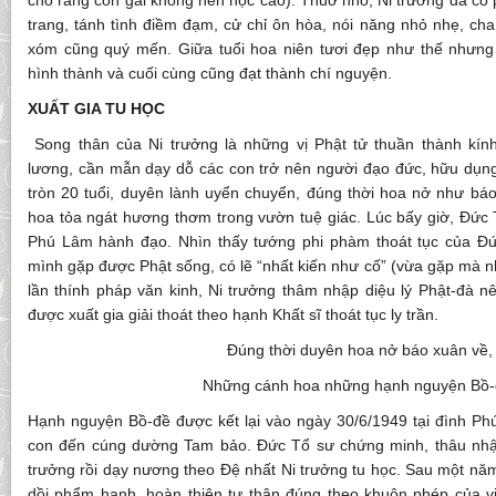
cho rằng con gái không nên học cao). Thuở nhỏ, Ni trưởng đã có 
trang, tánh tình điềm đạm, cử chỉ ôn hòa, nói năng nhỏ nhẹ, ch
xóm cũng quý mến. Giữa tuổi hoa niên tươi đẹp như thế nhưn
hình thành và cuối cùng cũng đạt thành chí nguyện.
XUẤT GIA TU HỌC
Song thân của Ni trưởng là những vị Phật tử thuần thành kính
lương, cần mẫn dạy dỗ các con trở nên người đạo đức, hữu dụn
tròn 20 tuổi, duyên lành uyển chuyển, đúng thời hoa nở như bá
hoa tỏa ngát hương thơm trong vườn tuệ giác. Lúc bấy giờ, Đứ
Phú Lâm hành đạo. Nhìn thấy tướng phi phàm thoát tục của Đứ
mình gặp được Phật sống, có lẽ “nhất kiến như cố” (vừa gặp mà n
lần thính pháp văn kinh, Ni trưởng thâm nhập diệu lý Phật-đà n
được xuất gia giải thoát theo hạnh Khất sĩ thoát tục ly trần.
Đúng thời duyên hoa nở báo xuân về,
Những cánh hoa những hạnh nguyện Bồ-
Hạnh nguyện Bồ-đề được kết lại vào ngày 30/6/1949 tại đình P
con đến cúng dường Tam bảo. Đức Tổ sư chứng minh, thâu nhậ
trưởng rồi dạy nương theo Đệ nhất Ni trưởng tu học. Sau một năm 
dồi phẩm hạnh, hoàn thiện tự thân đúng theo khuôn phép của vị 