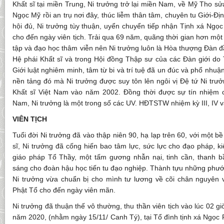
Khất sĩ tại miền Trung, Ni trưởng trở lại miền Nam, về Mỹ Tho s
Ngọc Mỹ rồi an trụ nơi đây, thúc liễm thân tâm, chuyên tu Giới-Đ
hội đủ, Ni trưởng tùy thuận, uyển chuyển tiếp nhận Tịnh xá Ngọc 
cho đến ngày viên tịch. Trải qua 69 năm, quãng thời gian hơn một 
tập và đạo học thâm viễn nên Ni trưởng luôn là Hòa thượng Đàn đầ
Hệ phái Khất sĩ và trong Hội đồng Thập sư của các Đàn giới do
Giới luật nghiêm minh, tâm từ bi và trí tuệ đã un đúc và phổ nhuận
nền tảng đó mà Ni trưởng được suy tôn lên ngôi vị Đệ tứ Ni trưở
Khất sĩ Việt Nam vào năm 2002. Đồng thời được sự tín nhiệm c
Nam, Ni trưởng là một trong số các UV. HĐTSTW nhiệm kỳ III, IV v
VIÊN TỊCH
Tuổi đời Ni trưởng đã vào thập niên 90, hạ lạp trên 60, với một bề
sĩ, Ni trưởng đã cống hiến bao tâm lực, sức lực cho đạo pháp, ki
giáo pháp Tổ Thầy, một tấm gương nhẫn nại, tinh cần, thanh bầ
sáng cho đoàn hậu học tiến tu đạo nghiệp. Thành tựu những phướ
Ni trưởng vừa chuẩn bị cho mình tư lương về cõi chân nguyên v
Phật Tổ cho đến ngày viên mãn.
Ni trưởng đã thuận thế vô thường, thu thần viên tịch vào lúc 02 g
năm 2020, (nhằm ngày 15/11/ Canh Tý), tại Tổ đình tịnh xá Ngọc