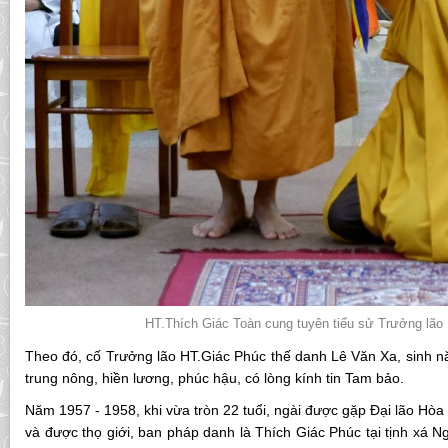
HT.Thích Giác Toàn cung tuyên tiểu sử Trưởng lão Hòa t
Theo đó, cố Trưởng lão HT.Giác Phúc thế danh Lê Văn Xa, sinh n
trung nông, hiền lương, phúc hậu, có lòng kính tin Tam bảo.
Năm 1957 - 1958, khi vừa tròn 22 tuổi, ngài được gặp Đại lão Hò
và được thọ giới, ban pháp danh là Thích Giác Phúc tại tịnh xá N