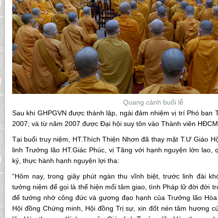
Quang cảnh buổi lễ
Sau khi GHPGVN được thành lập, ngài đảm nhiệm vị trí Phó ban 
2007; và từ năm 2007 được Đại hội suy tôn vào Thành viên HĐ
Tại buổi truy niệm, HT.Thích Thiện Nhơn đã thay mặt T.Ư Giáo Hộ
linh Trưởng lão HT.Giác Phúc, vị Tăng với hạnh nguyện lớn lao,
kỷ, thực hành hạnh nguyện lợi tha:
“Hôm nay, trong giây phút ngàn thu vĩnh biệt, trước linh đài kh
tưởng niệm để gọi là thể hiện mối tâm giao, tình Pháp lữ đời đời 
để tưởng nhớ công đức và gương đạo hạnh của Trưởng lão Hòa 
Hội đồng Chứng minh, Hội đồng Trị sự, xin đốt nén tâm hương c