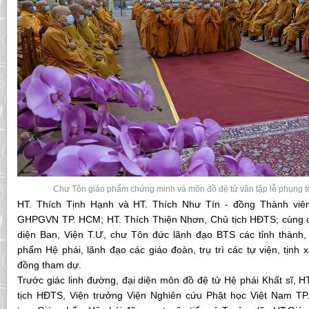
Chư Tôn giáo phẩm chứng minh và môn đồ đệ tử vân tập lễ phụng 
HT. Thích Tịnh Hạnh và HT. Thích Như Tín - đồng Thành v
GHPGVN TP. HCM; HT. Thích Thiện Nhơn, Chủ tịch HĐTS; cùng 
diện Ban, Viện T.Ư, chư Tôn đức lãnh đạo BTS các tỉnh thành
phẩm Hệ phái, lãnh đạo các giáo đoàn, trụ trì các tự viện, tịnh 
đồng tham dự.
Trước giác linh đường, đại diện môn đồ đệ tử Hệ phái Khất sĩ, 
tịch HĐTS, Viện trưởng Viện Nghiên cứu Phật học Việt Nam 