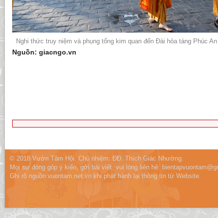
Nghi thức truy niệm và phụng tống kim quan đến Đài hỏa táng Phúc An 
Nguồn: giacngo.vn
© 2018 Vườn Tâm Hội. Chủ nhiệm: ĐĐ. Thích Giác Nhường.
Mọi sự đóng góp ý kiến, gởi bài viết, vui lòng liên hệ:
bientapvuontam@gm
Ghi rõ nguồn vuontam.net.vn khi phát hành lại thông tin từ Website.