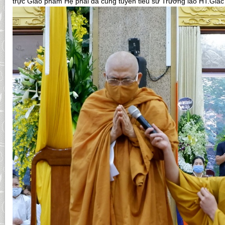
trực Giáo phẩm Hệ phái đã cung tuyên tiểu sử Trưởng lão HT.Giác 