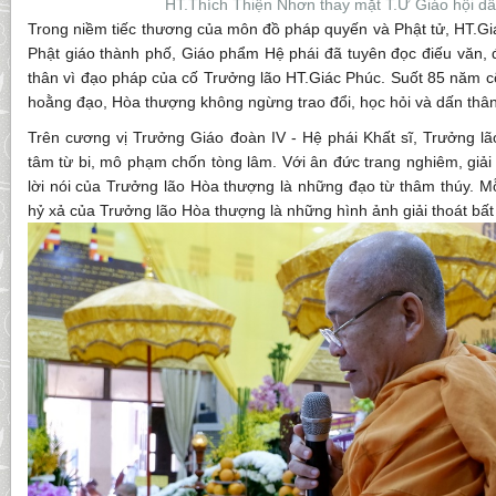
HT.Thích Thiện Nhơn thay mặt T.Ư Giáo hội dâng l
Trong niềm tiếc thương của môn đồ pháp quyến và Phật tử, HT.
Phật giáo thành phố, Giáo phẩm Hệ phái đã tuyên đọc điếu văn, 
thân vì đạo pháp của cố Trưởng lão HT.Giác Phúc. Suốt 85 năm c
hoằng đạo, Hòa thượng không ngừng trao đổi, học hỏi và dấn thân v
Trên cương vị Trưởng Giáo đoàn IV - Hệ phái Khất sĩ, Trưởng lã
tâm từ bi, mô phạm chốn tòng lâm. Với ân đức trang nghiêm, giải t
lời nói của Trưởng lão Hòa thượng là những đạo từ thâm thúy. Mỗi
hỷ xả của Trưởng lão Hòa thượng là những hình ảnh giải thoát bất