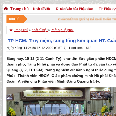
Trang chủ
Khất sĩ Việt
Di sản Văn hóa Phật giáo
Tin Phật sự
CHỦ ĐỀ
CHÀO MỪNG QUÝ VỊ ĐÃ GHÉ THĂM TRANG NHÀ. CHÚC

Trang chủ
»
Khất sĩ Việt
»
Phật sự Hệ phái
TP-HCM: Truy niệm, cung tống kim quan HT. Giác
Ngày đăng: 14:24:56 15-12-2020 (GMT+7) - Lượt xem: 1618
Sáng nay, 15-12 (2-11-Canh Tý), chư tôn đức giáo phẩm HĐC
thành phố, Tăng Ni hệ phái và đông đảo Phật tử đã vân tập 
Quang (Q.2, TP.HCM), trang nghiêm cử hành nghi thức cung 
Phúc, Thành viên HĐCM, Giáo phẩm chứng minh Hệ phái Khất
đoàn IV, viện chủ Pháp viện Minh Đăng Quang trà-tỳ.