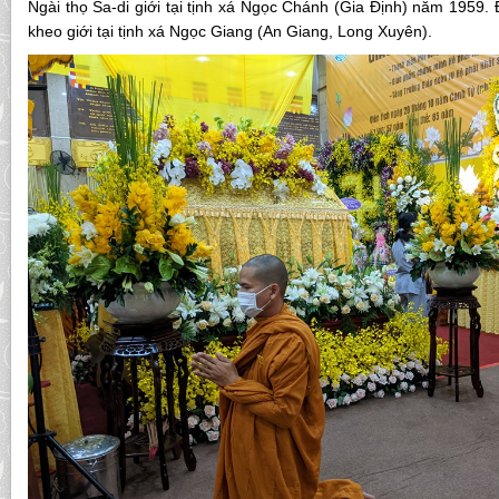
Ngài thọ Sa-di giới tại tịnh xá Ngọc Chánh (Gia Định) năm 1959.
kheo giới tại tịnh xá Ngọc Giang (An Giang, Long Xuyên).