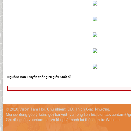
Nguồn: Ban Truyền thông Ni giới Khất sĩ
© 2018 Vườn Tâm Hội. Chủ nhiệm: ĐĐ. Thích Giác Nhường.
Mọi sự đóng góp ý kiến, gởi bài viết, vui lòng liên hệ:
bientapvuontam@gm
Ghi rõ nguồn vuontam.net.vn khi phát hành lại thông tin từ Website.