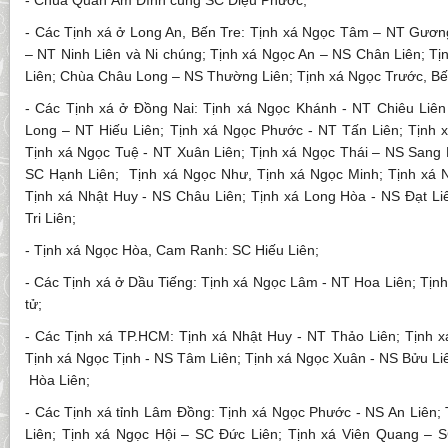
- Chùa Quan Âm Đình cùng SC Diệu Phước;
- Các Tịnh xá ở Long An, Bến Tre: Tịnh xá Ngọc Tâm – NT Gươn
– NT Ninh Liên và Ni chúng; Tịnh xá Ngọc An – NS Chân Liên; T
Liên; Chùa Châu Long – NS Thường Liên; Tịnh xá Ngọc Trước, Bế
- Các Tịnh xá ở Đồng Nai: Tịnh xá Ngọc Khánh - NT Chiêu Liên
Long – NT Hiếu Liên; Tịnh xá Ngọc Phước - NT Tấn Liên; Tịnh x
Tịnh xá Ngọc Tuệ - NT Xuân Liên; Tịnh xá Ngọc Thái – NS Sang 
SC Hạnh Liên; Tịnh xá Ngọc Như, Tịnh xá Ngọc Minh; Tịnh xá 
Tịnh xá Nhật Huy - NS Châu Liên; Tịnh xá Long Hòa - NS Đạt Li
Tri Liên;
- Tịnh xá Ngọc Hòa, Cam Ranh: SC Hiếu Liên;
- Các Tịnh xá ở Dầu Tiếng: Tịnh xá Ngọc Lâm - NT Hoa Liên; Tịn
tử;
- Các Tịnh xá TP.HCM: Tịnh xá Nhật Huy - NT Thảo Liên; Tịnh x
Tịnh xá Ngọc Tịnh - NS Tâm Liên; Tịnh xá Ngọc Xuân - NS Bửu Liê
Hòa Liên;
- Các Tịnh xá tỉnh Lâm Đồng: Tịnh xá Ngọc Phước - NS An Liên; 
Liên; Tịnh xá Ngọc Hội – SC Đức Liên; Tịnh xá Viên Quang – 