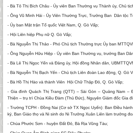
- Bà Tô Thị Bích Châu - Ủy viên Ban Thường vụ Thành ủy, Chủ 
- Ông Vũ Minh Hải - Ủy Viên Thường Trực, Trưởng Ban Dân tộc
- Ủy ban Mặt trận Tổ quốc Việt Nam, Q. Gò Vấp;
- Hội Liên hiệp Phụ nữ Q. Gò Vấp;
- Bà Nguyễn Thị Thảo - Phó Chủ tịch Thường trực Ủy ban MTTQV
- Ông Nguyễn Hữu Hiệp - Ủy viên Ban Thường vụ, trưởng Ban Dâ
- Bà Lê Thị Ngọc Yến và Đảng ủy, Hội đồng Nhân dân, UBMTTQV
- Bà Nguyễn Thị Bạch Yến - Chủ tịch Liên đoàn Lao động, Q. Gò V
- Bà Hồ Thị Hào và thành Viên Hội Chữ Thập Đỏ, Q. Gò Vấp;
- Gia đình Quách Thị Trang (QTT) – Sài Gòn – Quảng Nam – 
Thiện – trụ trì Chùa Kiều Đàm (Thủ Đức), Nguyên Giám đốc Gia đ
- Trường TCPH - Đồng Nai (Cơ sở TX Ngọc Uyển): Ban Điều hàn
ký, Ban Giáo thọ và Ni sinh do Ni Trưởng Xuân Liên làm trưởng đo
- Chùa Phước Sơn - huyện Đất Đỏ, Bà Rịa Vũng Tàu;