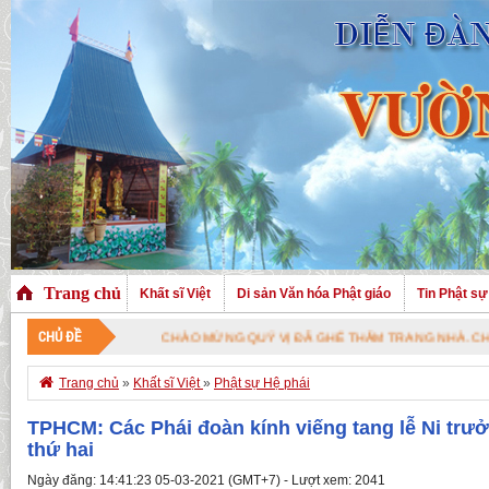
Trang chủ
Khất sĩ Việt
Di sản Văn hóa Phật giáo
Tin Phật sự
CHỦ ĐỀ
CHÀO MỪNG QUÝ VỊ ĐÃ GHÉ THĂM TRANG NHÀ. CHÚC QUÝ VỊ 

Trang chủ
»
Khất sĩ Việt
»
Phật sự Hệ phái
TPHCM: Các Phái đoàn kính viếng tang lễ Ni trư
thứ hai
Ngày đăng: 14:41:23 05-03-2021 (GMT+7) - Lượt xem: 2041