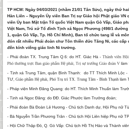
TP HCM: Ngày 04/03/2021 (nhằm 21/01 Tân Sửu), ngày thứ hai
Hàn Liên – Nguyên Ủy viên Ban Trị sự Giáo hội Phật giáo VN
viên Ủy ban Mặt trận Tổ quốc Việt Nam quận Gò Vấp, Giáo phẩ
Việt Nam, Trú xứ Tổ đình Tịnh xá Ngọc Phương (498/1 đườn
1, quận Gò Vấp, Tp. Hồ Chí Minh), Ban tổ chức tang lễ và mô
đón rất nhiều Phái đoàn chư Tôn thiền đức Tăng Ni, các cấp 
đến kính viếng giác linh Ni trưởng.
- Phái đoàn TX. Trung Tâm Q.6: do HT. Giác Hà -
Thành viên H
làm 
Phó thường trực Ban giáo phẩm Hệ phái, Trị sự trưởng Giáo đoàn V
- Tịnh xá Trung Tâm, quận Bình Thạnh: do TT Thích Minh Lộc 
TƯ,
làm 
Giáo phẩm Hệ phái, Phó Trụ trì TX. Trung Tâm - Bình Thạnh
- Pháp viện Minh Đăng Quang: do HT. Thích Minh Thuấn làm Trư
- Tịnh xá Ngọc Đăng: do ĐĐ. Giác Phước làm Trưởng đoàn;
- Phái đoàn Bà Đoàn Lê Hương - Chủ tịch Danh dự, Hội Phụ nữ T
- Bà Nguyễn Trần Phương Trân - Chủ tịch Hội Liên hiệp Phụ nữ 
- Hội Chữ Thập Đỏ, Q. Gò Vấp: Chủ tịch Hồ Thị Hảo và Thành viê