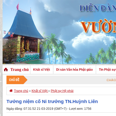
Trang chủ
Khất sĩ Việt
Di sản Văn hóa Phật giáo
Tin Phật sự
CHỦ ĐỀ
CHÀO MỪNG QUÝ VỊ ĐÃ

Trang chủ
»
Khất sĩ Việt
»
Phật sự Hệ phái
Tưởng niệm cố Ni trưởng TN.Huỳnh Liên
Ngày đăng: 07:31:52 21-03-2019 (GMT+7) - Lượt xem: 1756