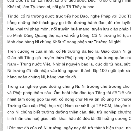
của Đức Tổ sư. Lần lượt cả 3 vị đều được Đức Tổ sư chứng minh,
Khất sĩ, làm Tỳ-kheo ni, nối gót Tổ Thầy tu học.
Từ đó, cố Ni trưởng được trực tiếp học Đạo, nghe Pháp với Đức T
bằng những thử thách gay go trên đường hành đạo, để rèn luyện 
hầu khai thị pháp môn, nối truyền huệ mạng, tuyên lưu giáo phá
sư Minh Đăng Quang thọ nạn và vắng bóng. Cố Ni trưởng kế tục s
lãnh đạo hàng Ni chúng Khất sĩ trong phận sự Trưởng Ni giới.
Trên cương vị của mình, cố Ni trưởng đã lèo lái Giáo đoàn Ni g
Giáo hội Tăng già truyền thừa Phật pháp rộng sâu trong quần ch
Nam - Trung nước Việt. Nhờ bi nguyện bao la, đức độ từ hòa, sức
Ni trưởng đã hội nhập vào lòng người, thành lập 100 ngôi tịnh xá
hàng ngàn chúng Ni, hàng vạn tín đồ.
Trong sự nghiệp giáo dưỡng chúng Ni, Ni trưởng chủ trương cho
và Phật pháp thâm sâu. Ôm hoài bão đào tạo Tăng tài để "kế vãng
nhiệt tâm đóng góp tài vật, cổ động chư Ni và tín đồ ủng hộ thườ
Trường Cao cấp Phật học Việt Nam cơ sở II tại TP.HCM; khuyến khí
cho Ni chúng biết trưởng dưỡng thiện căn, tiêu trừ nghiệp chướng,
tinh thần cho huệ giác triển khai, hầu đủ đức tài để hoằng dương
Ước mơ đó của cố Ni trưởng, ngày nay đã trở thành hiện thực: nh