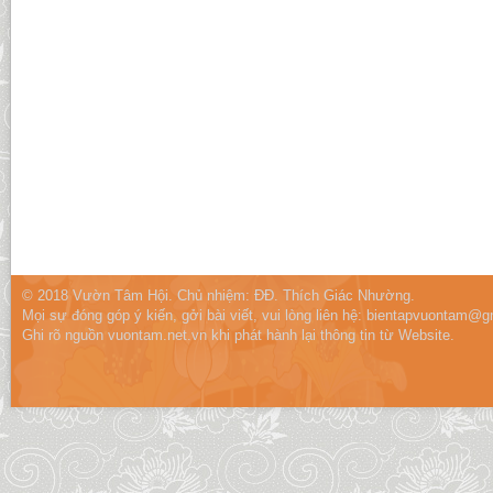
© 2018 Vườn Tâm Hội. Chủ nhiệm: ĐĐ. Thích Giác Nhường.
Mọi sự đóng góp ý kiến, gởi bài viết, vui lòng liên hệ:
bientapvuontam@gm
Ghi rõ nguồn vuontam.net.vn khi phát hành lại thông tin từ Website.