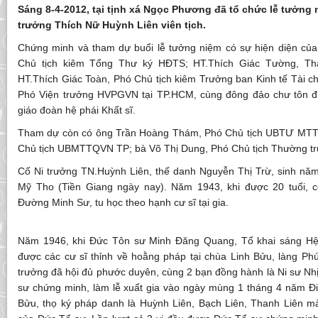
Sáng 8-4-2012, tại tịnh xá Ngọc Phương đã tổ chức lễ tưởng n
trưởng Thích Nữ Huỳnh Liên viên tịch.
Chứng minh và tham dự buổi lễ tưởng niệm có sự hiện diện củ
Chủ tịch kiêm Tổng Thư ký HĐTS; HT.Thích Giác Tường, 
HT.Thích Giác Toàn, Phó Chủ tịch kiêm Trưởng ban Kinh tế Tài c
Phó Viện trưởng HVPGVN tại TP.HCM, cùng đông đảo chư tôn 
giáo đoàn hệ phái Khất sĩ.
Tham dự còn có ông Trần Hoàng Thám, Phó Chủ tịch UBTƯ MT
Chủ tịch UBMTTQVN TP; bà Võ Thị Dung, Phó Chủ tịch Thường
Cố Ni trưởng TN.Huỳnh Liên, thế danh Nguyễn Thị Trừ, sinh năm 
Mỹ Tho (Tiền Giang ngày nay). Năm 1943, khi được 20 tuổi, c
Đường Minh Sư, tu học theo hạnh cư sĩ tại gia.
Năm 1946, khi Đức Tôn sư Minh Đăng Quang, Tổ khai sáng Hệ p
được các cư sĩ thỉnh về hoằng pháp tại chùa Linh Bửu, làng Phú
trưởng đã hội đủ phước duyên, cùng 2 bạn đồng hành là Ni sư Nh
sư chứng minh, làm lễ xuất gia vào ngày mùng 1 tháng 4 năm Đin
Bửu, thọ ký pháp danh là Huỳnh Liên, Bạch Liên, Thanh Liên mà