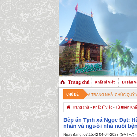
Trang chủ
Khất sĩ Việt
Di sản V
CHỦ ĐỀ
ÀO MỪNG QUÝ VỊ ĐÃ GHÉ THĂM TRANG NHÀ. CHÚC QUÝ VỊ AN VUI VỚI PHÁP

Trang chủ
»
Khất sĩ Việt
»
Từ thiện Khất
Bếp ăn Tịnh xá Ngọc Đạt: H
nhân và người nhà nuôi bện
Ngày đăng: 07:15:42 04-04-2023 (GMT+7) -