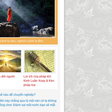
cảnh tu đức, nghịch cảnh tu tâm.
a đời người
Lợi ích của pháp khí
Kinh Luân Xoay & Kèn
pháp loa
hế nào để chuyển nghiệp?
đời này chẳng qua là một ván cờ ta không
hông chơi: Đánh sai một nước bạn sẽ mất