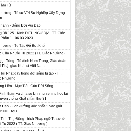
 Tâm Từ
Nhường - Tổ sư Với Sự Nghiệp Xây Dựng
n.
Thành - Sống Đời Vui Đạo
g Bộ 125 - Kinh ÐIỀU NGỰ ĐỊA - TT. Giác
Phần 1 - 06.03.2023
Nhường - Tu Tập Để Bớt Khổ
o Của Người Tu 2022 (TT. Giác Nhường)
gọc Tòng - Tổ đình Nam Trung, Giáo đoàn
ái Phật giáo Khất sĩ Việt Nam
ời Phật dạy trong đời sống tu tập - TT.
ác Nhường
ng Liên - Mục Tiêu Của Đời Sống
Minh thăm và chia sẻ kinh nghiệm tu học tại
ruyền thống Khất sĩ lần thứ 31
 Đạo - Con đường độc nhất đi vào giải
. MINH ĐẠO
Tính Thụ Động - trích Pháp ngữ Tổ sư từ
i Tu 2022 ( TT. Giác Nhường )