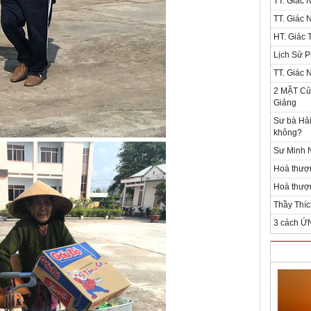
TT. Giác 
TT. Giác 
HT. Giác T
Lịch Sử P
TT. Giác 
2 MẶT Của
Giảng
Sư bà Hải
không?
Sư Minh N
Hoà thượ
Hoà thượn
Thầy Thíc
3 cách Ứ