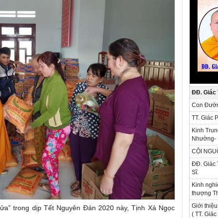
ĐĐ. Giác
Con Đườn
TT. Giác 
Kinh Trun
Nhường- 
CỘI NGU
ĐĐ. Giác 
Sĩ.
Kinh nghi
thượng Th
Giới thiệu
 lửa” trong dịp Tết Nguyên Đán 2020 này, Tịnh Xá Ngọc
( TT. Giá