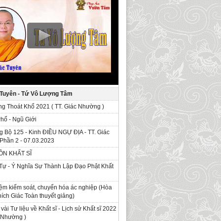
 Tuyên - Tứ Vô Lượng Tâm
g Thoát Khổ 2021 ( TT. Giác Nhường )
Phổ - Ngũ Giới
g Bộ 125 - Kinh ÐIỀU NGỰ ĐỊA - TT. Giác
Phần 2 - 07.03.2023
ỒN KHẤT SĨ
Tự - Ý Nghĩa Sự Thành Lập Đạo Phật Khất
ệm kiểm soát, chuyển hóa ác nghiệp (Hòa
ích Giác Toàn thuyết giảng)
 vài Tư liệu về Khất sĩ - Lịch sử Khất sĩ 2022
c Nhường )