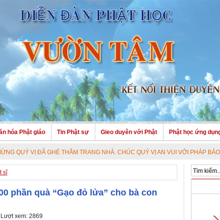
ăn hóa Phật giáo
Tin Phật sự
Gieo duyên với Phật
Phật học ứng dụn
 GHÉ THĂM TRANG NHÀ. CHÚC QUÝ VỊ AN VUI VỚI PHÁP BẢO CAO QUÝ !
 sĩ
00 phần quà “Gạo đỏ lửa” cho bà con
 Lượt xem: 2869