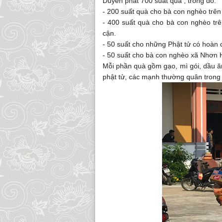
Duyên phát 700 suất quà , trong đó:
- 200 suất quà cho bà con nghèo trê
- 400 suất quà cho bà con nghèo tr
cận.
- 50 suất cho những Phật tử có hoàn 
- 50 suất cho bà con nghèo xã Nhơn 
Mỗi phần quà gồm gạo, mì gói, dầu ă
phật tử, các mạnh thường quân trong