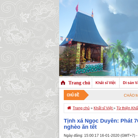
Trang chủ
Khất sĩ Việt
Di sản V
CHỦ ĐỀ
CHÀO MỪNG QUÝ VỊ ĐÃ

Trang chủ
»
Khất sĩ Việt
»
Từ thiện Khất
Tịnh xá Ngọc Duyên: Phát 7
nghèo ăn tết
Ngày đăng: 15:00:17 16-01-2020 (GMT+7) -