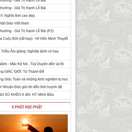
Nhường - Giá Trị Hạnh Lễ Bái
Nhường - Giá Trị Hạnh Lễ Bái
rí: Nghĩa tình cao đẹp.
hật Giáo Việt Nam
Nhường - Giá Trị Hạnh Lễ Bái (P2)
 Cuộc Đời (rất hay) - Ht Viên Minh Thuyết
 Triều Âm giảng: Nghiệp tánh có hay
iệm - Mặc Kệ Nó , Tuỳ Duyên đến và Đi
ng GIÁC GIỚI: Tứ Thánh Đế
g Giác Toàn và những kinh nghiệm tu học
h Nhuận Đức gửi lời đến tình huynh đệ
NG XỬ KHÉO ở đời: HT. Minh Bửu
5 PHÚT HỌC PHẬT