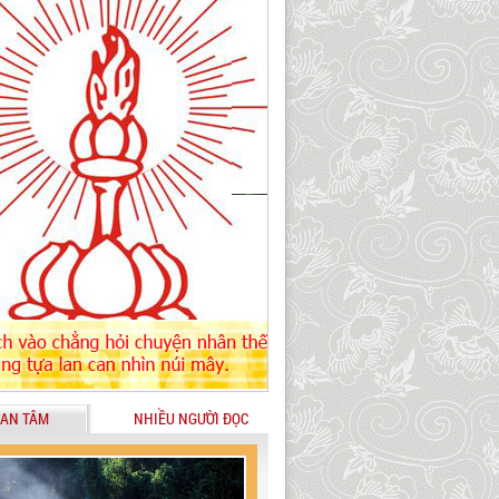
AN TÂM
NHIỀU NGƯỜI ĐỌC