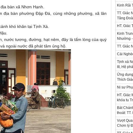
Kinh Rãi
n địa bàn xã Nhơn Hạnh.
ên địa bàn phường Đập Đá, cùng những phường, xã lân
TT. Giác 
Tăng Đoà
HT. Giác 
cảnh khó khăn tại Tịnh Xá.
Hậu.
Kinh Trun
Nhường - 
n, nước tương, đường, hạt nêm, đây là tấm lòng của quý
 và ngoài nước đã phát tâm ủng hộ.
TT. Giác 
Cái Nghè
Tịnh xá N
III, Hệ ph
Ứng dụng l
Thích Gi
Ni sư Phụ
HT. Giác 
khóa tu T
Bát Chánh
thoát: TT
Vượt Qua 
Chơn lý Đ