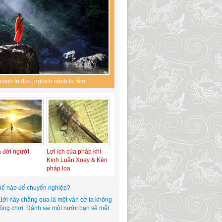
cảnh tu đức, nghịch cảnh tu tâm.
a đời người
Lợi ích của pháp khí
Kinh Luân Xoay & Kèn
pháp loa
hế nào để chuyển nghiệp?
đời này chẳng qua là một ván cờ ta không
hông chơi: Đánh sai một nước bạn sẽ mất