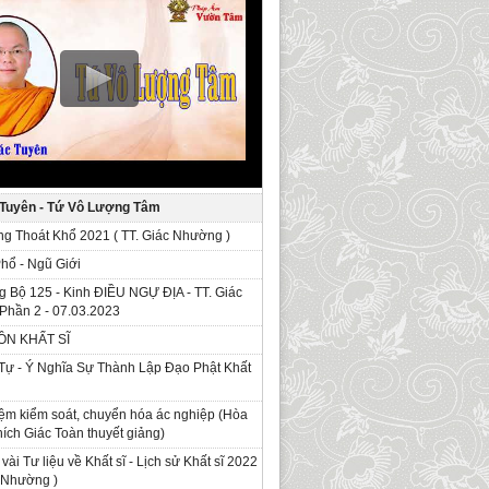
 Tuyên - Tứ Vô Lượng Tâm
g Thoát Khổ 2021 ( TT. Giác Nhường )
Phổ - Ngũ Giới
g Bộ 125 - Kinh ÐIỀU NGỰ ĐỊA - TT. Giác
Phần 2 - 07.03.2023
ỒN KHẤT SĨ
Tự - Ý Nghĩa Sự Thành Lập Đạo Phật Khất
ệm kiểm soát, chuyển hóa ác nghiệp (Hòa
ích Giác Toàn thuyết giảng)
 vài Tư liệu về Khất sĩ - Lịch sử Khất sĩ 2022
c Nhường )