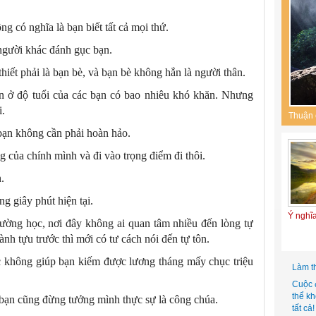
g có nghĩa là bạn biết tất cả mọi thứ.
người khác đánh gục bạn.
iết phải là bạn bè, và bạn bè không hẳn là người thân.
ên ở độ tuổi của các bạn có bao nhiêu khó khăn. Nhưng
i.
Thuận 
bạn không cần phải hoàn hảo.
g của chính mình và đi vào trọng điểm đi thôi.
.
g giây phút hiện tại.
Ý nghĩ
rường học, nơi đây không ai quan tâm nhiều đến lòng tự
nh tựu trước thì mới có tư cách nói đến tự tôn.
ọc không giúp bạn kiếm được lương tháng mấy chục triệu
Làm t
Cuộc 
thể k
ì bạn cũng đừng tưởng mình thực sự là công chúa.
tất cả!