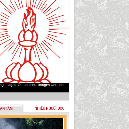
ing images. One or more images were not
AN TÂM
NHIỀU NGƯỜI ĐỌC