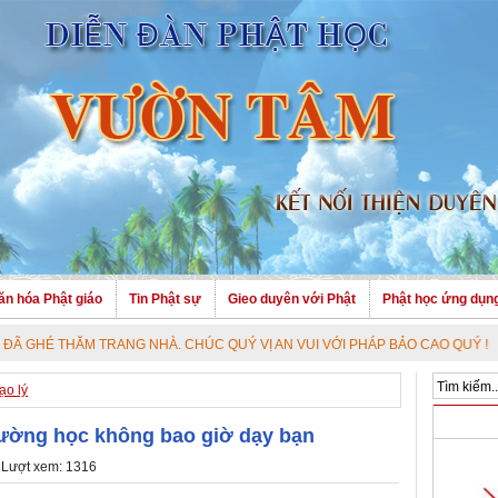
ăn hóa Phật giáo
Tin Phật sự
Gieo duyên với Phật
Phật học ứng dụn
M TRANG NHÀ. CHÚC QUÝ VỊ AN VUI VỚI PHÁP BẢO CAO QUÝ !
ạo lý
rường học không bao giờ dạy bạn
 Lượt xem: 1316