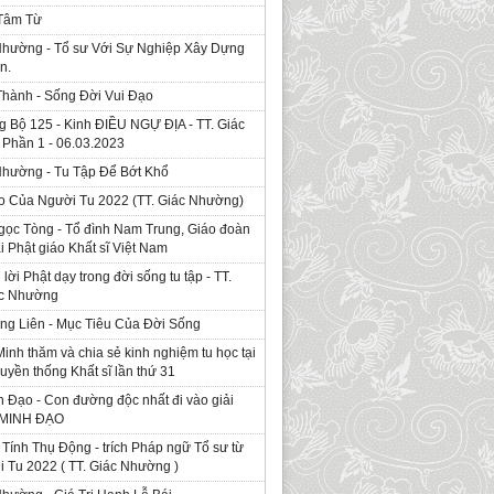
 Tâm Từ
Nhường - Tổ sư Với Sự Nghiệp Xây Dựng
n.
Thành - Sống Đời Vui Đạo
g Bộ 125 - Kinh ÐIỀU NGỰ ĐỊA - TT. Giác
Phần 1 - 06.03.2023
Nhường - Tu Tập Để Bớt Khổ
o Của Người Tu 2022 (TT. Giác Nhường)
gọc Tòng - Tổ đình Nam Trung, Giáo đoàn
ái Phật giáo Khất sĩ Việt Nam
ời Phật dạy trong đời sống tu tập - TT.
ác Nhường
ng Liên - Mục Tiêu Của Đời Sống
Minh thăm và chia sẻ kinh nghiệm tu học tại
ruyền thống Khất sĩ lần thứ 31
 Đạo - Con đường độc nhất đi vào giải
. MINH ĐẠO
Tính Thụ Động - trích Pháp ngữ Tổ sư từ
i Tu 2022 ( TT. Giác Nhường )