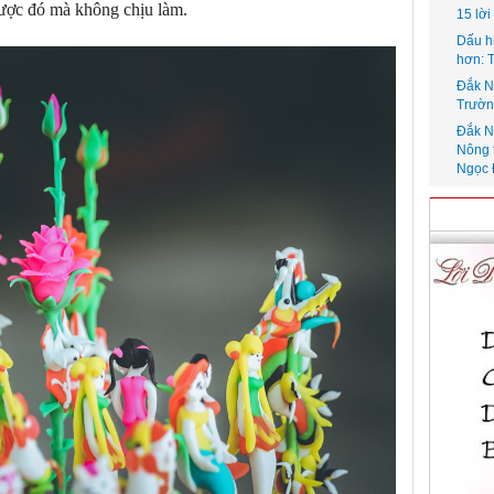
ược đó mà không chịu làm.
15 lờ
Dấu h
hơn: 
Đắk N
Trườn
Đắk N
Nông 
Ngọc 