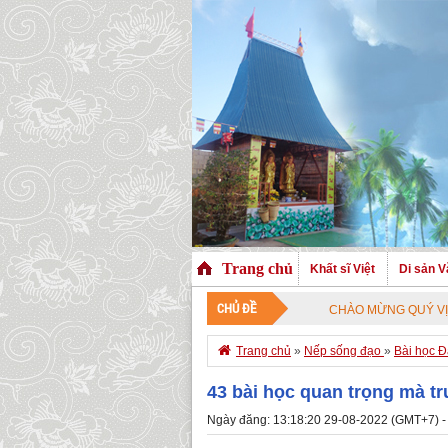
Trang chủ
Khất sĩ Việt
Di sản V
CHỦ ĐỀ
CHÀO MỪNG QUÝ VỊ ĐÃ GHÉ THĂ

Trang chủ
»
Nếp sống đạo
»
Bài học Đ
43 bài học quan trọng mà t
Ngày đăng: 13:18:20 29-08-2022 (GMT+7) -