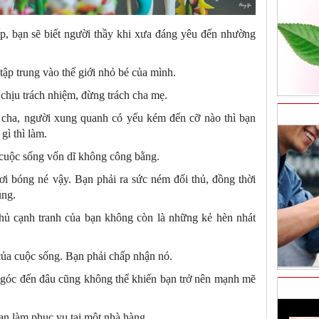
p, bạn sẽ biết người thầy khi xưa đáng yêu đến nhường
ập trung vào thế giới nhỏ bé của mình.
 chịu trách nhiệm, đừng trách cha mẹ.
 cha, người xung quanh có yếu kém đến cỡ nào thì bạn
ì thì làm.
 cuộc sống vốn dĩ không công bằng.
i bóng né vậy. Bạn phải ra sức ném đối thủ, đồng thời
úng.
 thủ cạnh tranh của bạn không còn là những kẻ hèn nhát
của cuộc sống. Bạn phải chấp nhận nó.
 góc đến đâu cũng không thể khiến bạn trở nên mạnh mẽ
ạn làm phục vụ tại một nhà hàng.