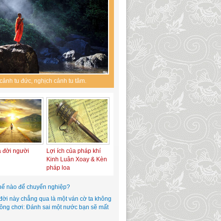
cảnh tu đức, nghịch cảnh tu tâm.
a đời người
Lợi ích của pháp khí
Kinh Luân Xoay & Kèn
pháp loa
hế nào để chuyển nghiệp?
đời này chẳng qua là một ván cờ ta không
hông chơi: Đánh sai một nước bạn sẽ mất