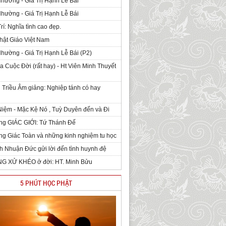
Nhường - Giá Trị Hạnh Lễ Bái
Nhường - Giá Trị Hạnh Lễ Bái
rí: Nghĩa tình cao đẹp.
hật Giáo Việt Nam
Nhường - Giá Trị Hạnh Lễ Bái (P2)
 Cuộc Đời (rất hay) - Ht Viên Minh Thuyết
 Triều Âm giảng: Nghiệp tánh có hay
iệm - Mặc Kệ Nó , Tuỳ Duyên đến và Đi
ng GIÁC GIỚI: Tứ Thánh Đế
g Giác Toàn và những kinh nghiệm tu học
h Nhuận Đức gửi lời đến tình huynh đệ
NG XỬ KHÉO ở đời: HT. Minh Bửu
5 PHÚT HỌC PHẬT