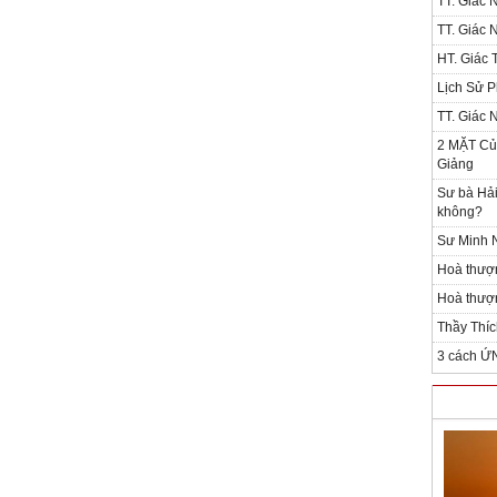
TT. Giác 
TT. Giác 
HT. Giác T
Lịch Sử P
TT. Giác 
2 MẶT Của
Giảng
Sư bà Hải
không?
Sư Minh N
Hoà thượ
Hoà thượn
Thầy Thíc
3 cách Ứ