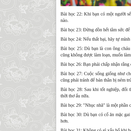
Bài học 22: Khi bạn có một người sế
nào.
Bài học 23: Đừng dồn hết tâm sức để t
Bài học 24: Nếu thất bại, hãy tự mình
Bài học 25: Dù bạn là con ông cháu
cũng không được làm loạn, muốn làm g
Bài học 26: Bạn phải chấp nhận rằng
Bài học 27: Cuộc sống giống như chơ
cũng phải tránh để bản thân bị ném tr
Bài học 28: Sau khi tốt nghiệp, đối
thời thơ ấu nữa.
Bài học 29: "Nhục nhã" là một phần 
Bài học 30: Dù bạn có cố ăn mặc gai
hơn.
Bài học 31: Không có gì xấu hổ khi b