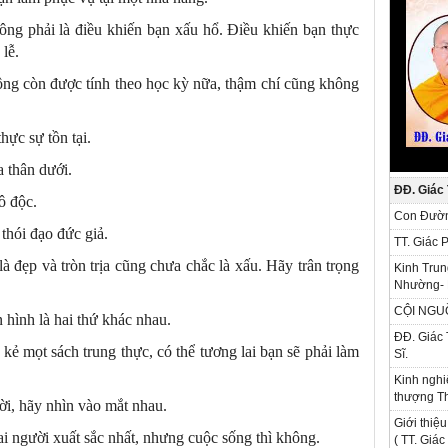
ông phải là điều khiến bạn xấu hổ. Điều khiến bạn thực
lễ.
ông còn được tính theo học kỳ nữa, thậm chí cũng không
ực sự tồn tại.
 thân dưới.
ĐĐ. Giác
ô độc.
Con Đườn
thói đạo đức giả.
TT. Giác 
à đẹp và tròn trịa cũng chưa chắc là xấu. Hãy trân trọng
Kinh Trun
Nhường- 
CỘI NGU
 hình là hai thứ khác nhau.
ĐĐ. Giác 
kẻ mọt sách trung thực, có thể tương lai bạn sẽ phải làm
Sĩ.
Kinh nghi
thượng Th
ời, hãy nhìn vào mắt nhau.
Giới thiệu
ai người xuất sắc nhất, nhưng cuộc sống thì không.
( TT. Giá