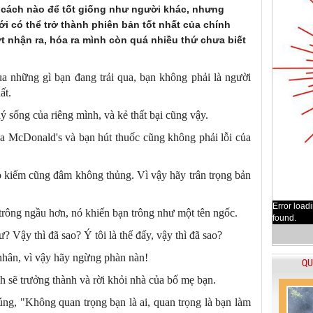
 cách nào để tốt giống như người khác, nhưng
i có thể trở thành phiên bản tốt nhất của chính
ợt nhận ra, hóa ra mình còn quá nhiều thứ chưa biết
ua những gì bạn đang trải qua, bạn không phải là người
ất.
lý sống của riêng mình, và kẻ thất bại cũng vậy.
ủa McDonald's và bạn hút thuốc cũng không phải lỗi của
o kiếm cũng đâm không thủng. Vì vậy hãy trân trọng bản
Error load
trông ngầu hơn, nó khiến bạn trông như một tên ngốc.
found.
? Vậy thì đã sao? Ý tôi là thế đấy, vậy thì đã sao?
nhân, vì vậy hãy ngừng phàn nàn!
QU
h sẽ trưởng thành và rời khỏi nhà của bố mẹ bạn.
ng, "Không quan trọng bạn là ai, quan trọng là bạn làm