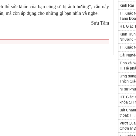
Kinh Rãi
h thì sức khỏe của bạn cũng sẽ bị ảnh hưởng", câu này
ăn, mà còn áp dụng cho những gì bạn nhìn và nghe.
TT. Giác 
Tăng Đoà
Sưu Tầm
HT. Giác 
Kinh Trun
Nhường - 
TT. Giác 
Cái Nghè
Tịnh xá N
III, Hệ ph
Ứng dụng l
Thích Gi
Ni sư Phụ
HT. Giác 
khóa tu T
Bát Chánh
thoát: TT
Vượt Qua 
Chơn lý Đ