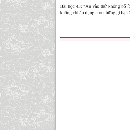
Bài học 43: "Ăn vào thứ không bổ íc
không chỉ áp dụng cho những gì bạn 