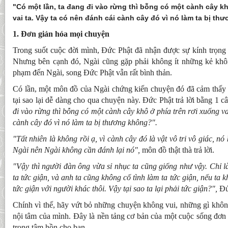
"Có một lần, ta đang đi vào rừng thì bỗng có một cành cây kh
vai ta. Vậy ta có nên đánh cái cành cây đó vì nó làm ta bị th
1. Đơn giản hóa mọi chuyện
Trong suốt cuộc đời mình, Đức Phật đã nhận được sự kính trọng 
Nhưng bên cạnh đó, Ngài cũng gặp phải không ít những kẻ khô
phạm đến Ngài, song Đức Phật vẫn rất bình thản.
Có lần, một môn đồ của Ngài chứng kiến chuyện đó đã cảm thấy 
tại sao lại dễ dàng cho qua chuyện này. Đức Phật trả lời bằng 1 c
đi vào rừng thì bỗng có một cành cây khô ở phía trên rơi xuống va
cành cây đó vì nó làm ta bị thương không?".
"Tất nhiên là không rồi ạ, vì cành cây đó là vật vô tri vô giác, n
Ngài nên Ngài không cần đánh lại nó",
môn đồ thật thà trả lời.
"Vậy thì người đàn ông vừa sỉ nhục ta cũng giống như vậy. Chỉ l
ta tức giận, và anh ta cũng không cố tình làm ta tức giận, nếu ta 
tức giận với người khác thôi. Vậy tại sao ta lại phải tức giận?",
Đức
Chính vì thế, hãy vứt bỏ những chuyện không vui, những gì không 
nội tâm của mình. Đây là nền tảng cơ bản của một cuộc sống đơn 
trong tâm hồn cho bạn.