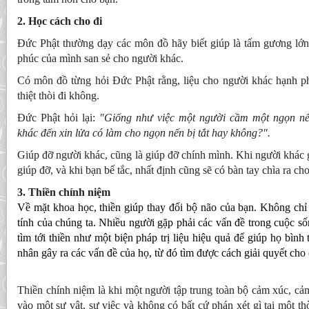
2. Học cách cho đi
Đức Phật thường dạy các môn đồ hãy biết giúp là tấm gương lớn
phúc của mình san sẻ cho người khác.
Có môn đồ từng hỏi Đức Phật rằng, liệu cho người khác hạnh ph
thiệt thòi đi không.
Đức Phật hỏi lại:
"Giống như việc một người cầm một ngọn nế
khác đến xin lửa có làm cho ngọn nến bị tắt hay không?".
Giúp đỡ người khác, cũng là giúp đỡ chính mình. Khi người khác 
giúp đỡ, và khi bạn bế tắc, nhất định cũng sẽ có bàn tay chìa ra ch
3. Thiền chính niệm
Về mặt khoa học, thiền giúp thay đổi bộ não của bạn. Không chỉ 
tính của chúng ta. Nhiều người gặp phải các vấn đề trong cuộc số
tìm tới thiền như một biện pháp trị liệu hiệu quả để giúp họ bình
nhân gây ra các vấn đề của họ, từ đó tìm được cách giải quyết ch
Thiền chính niệm là khi một người tập trung toàn bộ cảm xúc, cả
vào một sự vật, sự việc và không có bất cứ phán xét gì tại một th