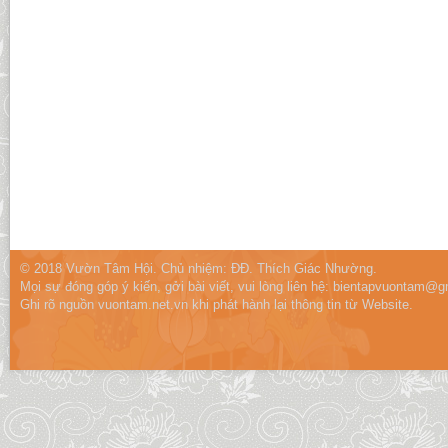
© 2018 Vườn Tâm Hội. Chủ nhiệm: ĐĐ. Thích Giác Nhường.
Mọi sự đóng góp ý kiến, gởi bài viết, vui lòng liên hệ:
bientapvuontam@gm
Ghi rõ nguồn vuontam.net.vn khi phát hành lại thông tin từ Website.