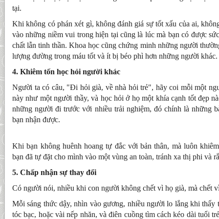
tại.
Khi không có phán xét gì, không đánh giá sự tốt xấu của ai, khôn
vào những niềm vui trong hiện tại cũng là lúc mà bạn có được sức
chất lẫn tinh thần. Khoa học cũng chứng minh những người thườn
lượng đường trong máu tốt và ít bị béo phì hơn những người khác
4. Khiêm tốn học hỏi người khác
Người ta có câu, "Đi hỏi già, về nhà hỏi trẻ", hãy coi mỗi một n
này như một người thầy, và học hỏi ở họ một khía cạnh tốt đẹp nà
những người đi trước với nhiều trải nghiệm, đó chính là những 
bạn nhận được.
Khi bạn không huênh hoang tự đắc với bản thân, mà luôn khiêm 
bạn đã tự đặt cho mình vào một vùng an toàn, tránh xa thị phi và rắ
5. Chấp nhận sự thay đổi
Có người nói, nhiều khi con người không chết vì họ già, mà chết vì
Mỗi sáng thức dậy, nhìn vào gương, nhiều người lo lắng khi thấy t
tóc bạc, hoặc vài nếp nhăn, và điên cuồng tìm cách kéo dài tuổi t