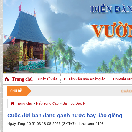
Trang chủ
Khất sĩ Việt
Di sản Văn hóa Phật giáo
Tin Phật sự
CHỦ ĐỀ
CHÀO MỪNG QUÝ VỊ

Trang chủ
»
Nếp sống đạo
»
Bài học Đạo lý
Cuộc đời bạn đang gánh nước hay đào giếng
Ngày đăng: 10:51:03 18-08-2023 (GMT+7) - Lượt xem: 1108