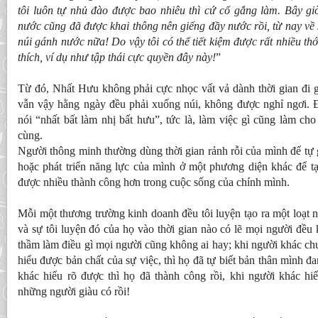
tôi luôn tự nhủ đào được bao nhiêu thì cứ cố gắng làm. Bây g
nước cũng đã được khai thông nên giếng đầy nước rồi, từ nay về 
núi gánh nước nữa! Do vậy tôi có thể tiết kiệm được rất nhiều th
thích, ví dụ như tập thái cực quyền đây này!
”
Từ đó, Nhất Hưu không phải cực nhọc vất vả dành thời gian đi 
vẫn vậy hằng ngày đều phải xuống núi, không được nghỉ ngơi. 
nói “nhất bất làm nhị bất hưu”, tức là, làm việc gì cũng làm ch
cùng.
Người thông minh thường dùng thời gian rảnh rỗi của mình để tự
hoặc phát triển năng lực của mình ở một phương diện khác để tạ
được nhiều thành công hơn trong cuộc sống của chính mình.
Mỗi một thương trường kinh doanh đều tôi luyện tạo ra một loạt n
và sự tôi luyện đó của họ vào thời gian nào có lẽ mọi người đều
thầm làm điều gì mọi người cũng không ai hay; khi người khác ch
hiểu được bản chất của sự việc, thì họ đã tự biết bản thân mình đ
khác hiểu rõ được thì họ đã thành công rồi, khi người khác hiể
những người giàu có rồi!