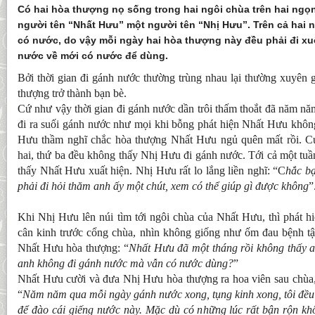
Có hai hòa thượng nọ sống trong hai ngôi chùa trên hai ngọ
người tên “Nhất Hưu” một người tên “Nhị Hưu”. Trên cả hai 
có nước, do vậy mỗi ngày hai hòa thượng này đều phải đi x
nước về mới có nước để dùng.
Bởi thời gian đi gánh nước thường trùng nhau lại thường xuyên 
thượng trở thành bạn bè.
Cứ như vậy thời gian đi gánh nước dần trôi thấm thoắt đã năm n
đi ra suối gánh nước như mọi khi bỗng phát hiện Nhất Hưu không
Hưu thầm nghĩ chắc hòa thượng Nhất Hưu ngủ quên mất rồi. Cứ
hai, thứ ba đều không thấy Nhị Hưu đi gánh nước. Tới cả một tuầ
thấy Nhất Hưu xuất hiện. Nhị Hưu rất lo lắng liền nghĩ: “C
hắc b
phải đi hỏi thăm anh ấy một chút, xem có thể giúp gì được không
”
Khi Nhị Hưu lên núi tìm tới ngôi chùa của Nhất Hưu, thì phát h
cân kinh trước cổng chùa, nhìn không giống như ốm đau bệnh tật
Nhất Hưu hòa thượng: “
Nhất Hưu đã một tháng rồi không thấy a
anh không đi gánh nước mà vẫn có nước dùng?
”
Nhất Hưu cười và đưa Nhị Hưu hòa thượng ra hoa viên sau chùa, 
“
Năm năm qua mỗi ngày gánh nước xong, tụng kinh xong, tôi đều 
để đào cái giếng nước này. Mặc dù có những lúc rất bận rộn k