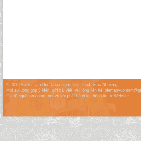
© 2018 Vườn Tâm Hội. Chủ nhiệm: ĐĐ. Thích Giác Nhường.
Mọi sự đóng góp ý kiến, gởi bài viết, vui lòng liên hệ:
bientapvuontam@gm
Ghi rõ nguồn vuontam.net.vn khi phát hành lại thông tin từ Website.