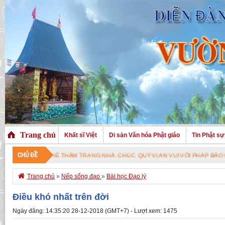
Trang chủ
Khất sĩ Việt
Di sản Văn hóa Phật giáo
Tin Phật sự
CHỦ ĐỀ
Ị ĐÃ GHÉ THĂM TRANG NHÀ. CHÚC QUÝ VỊ AN VUI VỚI PHÁP BẢO CAO QUÝ 

Trang chủ
»
Nếp sống đạo
»
Bài học Đạo lý
Điều khó nhất trên đời
Ngày đăng: 14:35:20 28-12-2018 (GMT+7) - Lượt xem: 1475