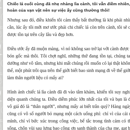
Chiếc lá cuối cùng đã nhẹ nhàng lìa cành, tôi vẫn điềm nhiên,
hoàn của vạn vật nên sự việc ấy cũng thường thôi!
Nhưng sau đó, điều khiến tôi cảm thấy bất thường là khi phải nhì
cằn, lúc ấy tôi mới mơ ước phải chi chiếc lá còn trên cành, tôi sẽ
được tồn tại trên cây lâu và đẹp hơn.
Điều ước ấy đã muộn màng, vì nó không sao trở lại với cành được 
bón gốc mà thôi. Tôi chợt nghĩ, những thứ đang tồn tại, chúng ta
dường như vô tâm, nhưng khi mất chúng rồi muốn có lại thật khô
thế, một phút trôi qua trên thế giới biết bao sinh mạng đi về thế giớ
làm thân người liệu có mấy ai?
Hình ảnh chiếc lá lìa cành đã đi vào tâm khảm, khiến tôi suy ngh
diện quanh chúng ta. Điều diễm phúc lớn nhất của tôi và bạn là 
vô giá đó là “thân người”, nhưng mấy ai biết trân quý? Hàng ngày
cũng có vô số người bỏ mạng một cách uổng phí: chỉ vì của cải 
mình, chỉ vì bức xúc trong công việc, bế tắc trong tình cảm có 
sống, chôn vùi sau lưng bao công ơn sanh thành của cha mẹ, gạt b