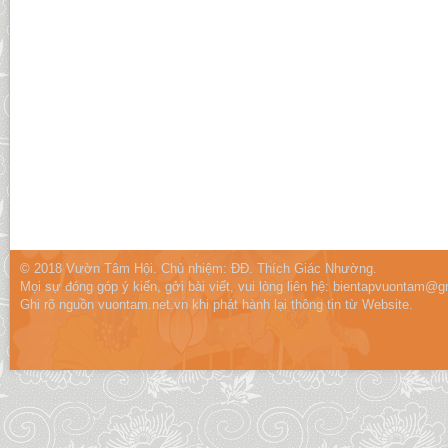
© 2018 Vườn Tâm Hội. Chủ nhiệm: ĐĐ. Thích Giác Nhường.
Mọi sự đóng góp ý kiến, gởi bài viết, vui lòng liên hệ:
bientapvuontam@gm
Ghi rõ nguồn vuontam.net.vn khi phát hành lại thông tin từ Website.