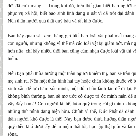
đời đã cưu mang… Trong khi đó, trên thế gian biết bao người cầ
phục vụ xã hội, biết bao sinh linh đang u uất vì đã trót dại đá
Nên thân người quả thật quý báu và rất khó được.
Bạn hãy quan sát xem, hàng giờ biết bao loài vật phải mất mạng
con người, nhưng không vì thế mà các loài vật lại giảm bớt, mà 
hơn nữa, chỉ bấy nhiêu thôi bạn cũng cảm nhận được loài vật thì vô
hiếm.
Nếu bạn phải thừa hưởng một thân người khiếm thị, bạn sẽ trân qu
mẹ sinh ra. Nếu một thân hình hai tay hoặc chân không thuộc về b
xinh xắn để tự chăm sóc mình, một đôi chân lành lặn để đi lại.
không bình thường, bạn sẽ mơ ước có được trí óc minh mẫn để số
vậy đấy bạn à! Con người là thế, luôn quý trọng cái gì mình khôn
những thứ mình đang hiện hữu. Chính vì thế, Đức Phật đã đánh 
thân người khó được là thế! Nay bạn được thừa hưởng thân ngư
quý điều khó được ấy để tu niệm thật tốt, học tập thật giỏi và làm
sống.