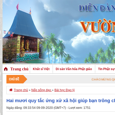
Trang chủ
Khất sĩ Việt
Di sản Văn hóa Phật giáo
Tin Phật sự
CHỦ ĐỀ
CHÀO MỪNG QUÝ VỊ ĐÃ G

Trang chủ
»
Nếp sống đạo
»
Bài học Đạo lý
Hai mươi quy tắc ứng xử xã hội giúp bạn trông 
Ngày đăng: 09:33:54 09-09-2020 (GMT+7) - Lượt xem: 1751