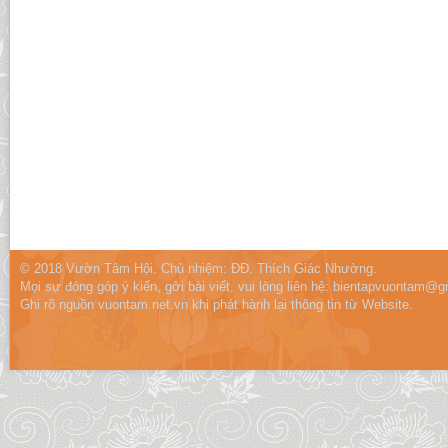
© 2018 Vườn Tâm Hội. Chủ nhiệm: ĐĐ. Thích Giác Nhường.
Mọi sự đóng góp ý kiến, gởi bài viết, vui lòng liên hệ:
bientapvuontam@gm
Ghi rõ nguồn vuontam.net.vn khi phát hành lại thông tin từ Website.