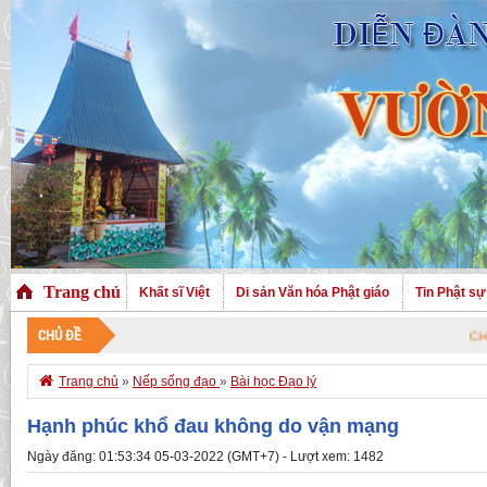
Trang chủ
Khất sĩ Việt
Di sản Văn hóa Phật giáo
Tin Phật sự
CHỦ ĐỀ
CHÀO MỪNG QUÝ 

Trang chủ
»
Nếp sống đạo
»
Bài học Đạo lý
Hạnh phúc khổ đau không do vận mạng
Ngày đăng: 01:53:34 05-03-2022 (GMT+7) - Lượt xem: 1482