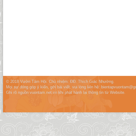
© 2018 Vườn Tâm Hội. Chủ nhiệm: ĐĐ. Thích Giác Nhường.
Mọi sự đóng góp ý kiến, gởi bài viết, vui lòng liên hệ:
bientapvuontam@gm
Ghi rõ nguồn vuontam.net.vn khi phát hành lại thông tin từ Website.