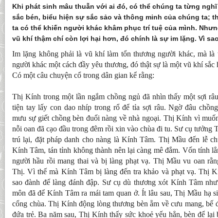
Khi phát sinh mâu thuẫn với ai đó, có thể chúng ta từng nghĩ 
sắc bén, biểu hiện sự sắc sảo và thông minh của chúng ta; t
ta có thể khiến người khác khâm phục trí tuệ của mình. Nhưn
vũ khí thậm chí còn lợi hại hơn, đó chính là sự im lặng. Vì sa
Im lặng không phải là vũ khí làm tổn thương người khác, mà là 
người khác một cách đầy yêu thương, đó thật sự là một vũ khí sắ
Có một câu chuyện cổ trong dân gian kể rằng:
Thị Kính trong một lần ngắm chồng ngủ đã nhìn thấy một sợi râ
tiện tay lấy con dao nhíp trong rổ để tỉa sợi râu. Ngờ đâu chồn
mưu sự giết chồng bèn đuổi nàng về nhà ngoại. Thị Kính vì muốn
nỗi oan đã cạo đầu trong đêm rồi xin vào chùa đi tu. Sư cụ tưởng
trú lại, đặt pháp danh cho nàng là Kính Tâm. Thị Mầu đến lễ c
Kính Tâm, tán tỉnh không thành nên lại càng mê đắm. Vốn tính lẳ
người hầu rồi mang thai và bị làng phạt vạ. Thị Mầu vu oan r
Thị. Vì thế mà Kính Tâm bị làng đến tra khảo và phạt vạ. Thị K
sao đành để làng đánh đập. Sư cụ dù thương xót Kính Tâm nhưn
môn đã để Kính Tâm ra mái tam quan ở. Ít lâu sau, Thị Mầu hạ si
cổng chùa. Thị Kính động lòng thương bèn ẵm về cưu mang, bế đi
đứa trẻ. Ba năm sau, Thị Kính thấy sức khoẻ yếu hẳn, bèn để lại 