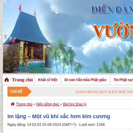
Trang chủ
Khất sĩ Việt
Di sản Văn hóa Phật giáo
Tin Phật sự
CHỦ ĐỀ
CHÀO MỪNG QUÝ VỊ ĐÃ GHÉ THĂM TRANG NHÀ.

Trang chủ
»
Nếp sống đạo
»
Bài học Đạo lý
Im lặng – Một vũ khí sắc hơn kim cương
Ngày đăng: 14:02:03 25-08-2024 (GMT+7) - Lượt xem: 1288