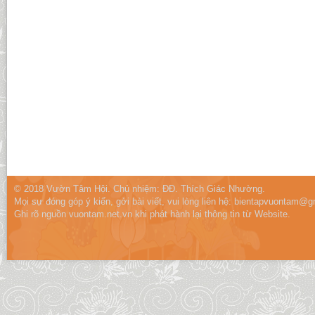
© 2018 Vườn Tâm Hội. Chủ nhiệm: ĐĐ. Thích Giác Nhường.
Mọi sự đóng góp ý kiến, gởi bài viết, vui lòng liên hệ:
bientapvuontam@gm
Ghi rõ nguồn vuontam.net.vn khi phát hành lại thông tin từ Website.