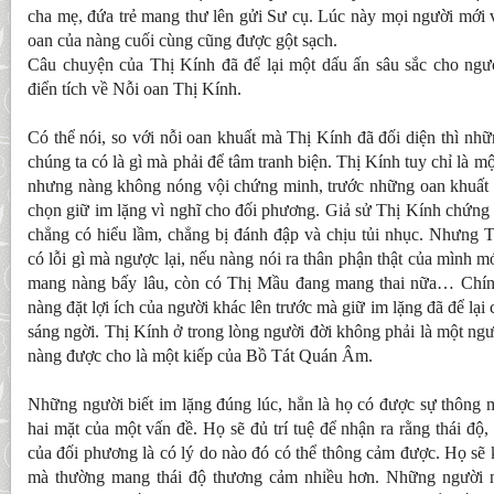
cha mẹ, đứa trẻ mang thư lên gửi Sư cụ. Lúc này mọi người mới v
oan của nàng cuối cùng cũng được gột sạch.
Câu chuyện của Thị Kính đã để lại một dấu ấn sâu sắc cho người
điển tích về Nỗi oan Thị Kính.
Có thể nói, so với nỗi oan khuất mà Thị Kính đã đối diện thì nh
chúng ta có là gì mà phải để tâm tranh biện. Thị Kính tuy chỉ là 
nhưng nàng không nóng vội chứng minh, trước những oan khuất k
chọn giữ im lặng vì nghĩ cho đối phương. Giả sử Thị Kính chứng 
chẳng có hiểu lầm, chẳng bị đánh đập và chịu tủi nhục. Nhưng T
có lỗi gì mà ngược lại, nếu nàng nói ra thân phận thật của mình mớ
mang nàng bấy lâu, còn có Thị Mầu đang mang thai nữa… Chính
nàng đặt lợi ích của người khác lên trước mà giữ im lặng đã để lạ
sáng ngời. Thị Kính ở trong lòng người đời không phải là một ng
nàng được cho là một kiếp của Bồ Tát Quán Âm.
Những người biết im lặng đúng lúc, hẳn là họ có được sự thông m
hai mặt của một vấn đề. Họ sẽ đủ trí tuệ để nhận ra rằng thái đ
của đối phương là có lý do nào đó có thể thông cảm được. Họ sẽ 
mà thường mang thái độ thương cảm nhiều hơn. Những người 