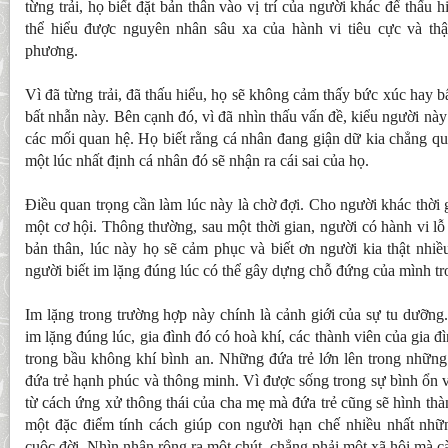
từng trải, họ biết đặt bản thân vào vị trí của người khác để thấu h
thể hiểu được nguyên nhân sâu xa của hành vi tiêu cực và th
phương.
Vì đã từng trải, đã thấu hiểu, họ sẽ không cảm thấy bức xúc hay 
bất nhẫn này. Bên cạnh đó, vì đã nhìn thấu vấn đề, kiểu người này
các mối quan hệ. Họ biết rằng cá nhân đang giận dữ kia chẳng qu
một lúc nhất định cá nhân đó sẽ nhận ra cái sai của họ.
Điều quan trọng cần làm lúc này là chờ đợi. Cho người khác thời 
một cơ hội. Thông thường, sau một thời gian, người có hành vi lỗ
bản thân, lúc này họ sẽ cảm phục và biết ơn người kia thật nhi
người biết im lặng đúng lúc có thể gây dựng chỗ đứng của mình tr
Im lặng trong trường hợp này chính là cảnh giới của sự tu dưỡng.
im lặng đúng lúc, gia đình đó có hoà khí, các thành viên của gia 
trong bầu không khí bình an. Những đứa trẻ lớn lên trong những
đứa trẻ hạnh phúc và thông minh. Vì được sống trong sự bình ổn v
từ cách ứng xử thông thái của cha mẹ mà đứa trẻ cũng sẽ hình thà
một đặc điểm tính cách giúp con người hạn chế nhiều nhất nhữn
cuộc đời. Nhìn nhận rộng ra một chút, chẳng phải một xã hội mà c