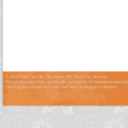
© 2018 Vườn Tâm Hội. Chủ nhiệm: ĐĐ. Thích Giác Nhường.
Mọi sự đóng góp ý kiến, gởi bài viết, vui lòng liên hệ:
bientapvuontam@gm
Ghi rõ nguồn vuontam.net.vn khi phát hành lại thông tin từ Website.