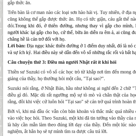
gắp thức ăn.
Trên bàn là cơ man nào các loại sơn hào hải vị. Tuy nhiên, ở địa 
cũng không thể gắp được thức ăn. Họ có tức giận, cáu gắt thế nà
đói.
Trong khi đó, ở thiên đường, nhưng thay vì gắp cho mình,
người khác lại gắp cho họ, cứ thế, bữa ăn diễn ra êm ả, ai cũng 
chẳng hề là cản trở đối với họ.
Lời bàn:
Địa ngục khác thiên đường ở 1 điểm duy nhất, đó là nó c
và sự ích kỷ. Hai điều này sẽ dẫn đến vô số những rắc rối và bất h
Câu chuyện thứ 3: Điều mà người Nhật rất ít khi hỏi
Thiền sư Suzuki có vô số các học trò từ khắp nơi tìm đến mong đ
giảng của thầy, họ thường hỏi một câu, "Tại sao?".
Suzuki nói rằng, ở Nhật Bản, hầu như không ai nghĩ đến 2 chữ "T
điều gì đó. Mặc dù rất ngưỡng mộ sự tò mò và chân thật của học
rằng, đôi khi việc cứ luôn hỏi "Tại sao" sẽ cản trở quá trình hoàn 
Bởi vì, khi mà đầu óc vẫn còn băn khoăn và thắc mắc quá nhiều đ
vào việc học hỏi. Theo Suzuki, một khi đã tin tưởng vào thầy của 
là hãy cần mẫn làm theo đúng lời dạy của thầy. Đến một lúc nào 
nghiệm, ắt hẳn họ sẽ tự mình tìm ra được câu trả lời.