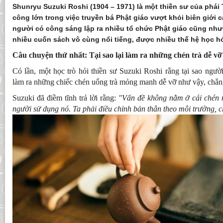
Shunryu Suzuki Roshi (1904 – 1971) là một thiền sư của phái
công lớn trong việc truyền bá Phật giáo vượt khỏi biên giới 
người có công sáng lập ra nhiều tổ chức Phật giáo cũng nh
nhiều cuốn sách vô cùng nổi tiếng, được nhiều thế hệ học 
Câu chuyện thứ nhất: Tại sao lại làm ra những chén trà dễ vỡ
Có lần, một học trò hỏi thiền sư Suzuki Roshi rằng tại sao người
làm ra những chiếc chén uống trà mỏng manh dễ vỡ như vậy, chẳng
Suzuki đã điềm tĩnh trả lời rằng:
"Vấn đề không nằm ở cái chén 
người sử dụng nó. Ta phải điều chỉnh bản thân theo môi trường, 