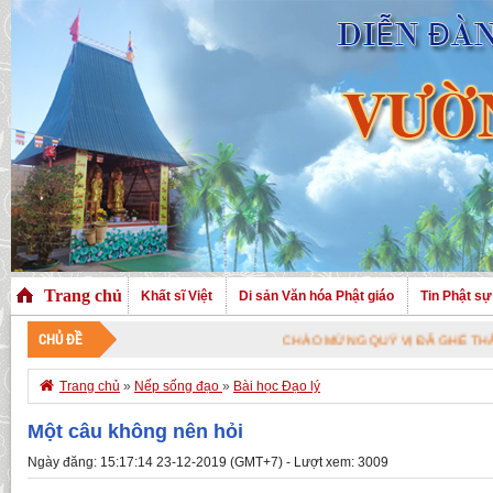
Trang chủ
Khất sĩ Việt
Di sản Văn hóa Phật giáo
Tin Phật sự
CHỦ ĐỀ
CHÀO MỪNG QUÝ VỊ ĐÃ GHÉ THĂM TRANG NHÀ.

Trang chủ
»
Nếp sống đạo
»
Bài học Đạo lý
Một câu không nên hỏi
Ngày đăng: 15:17:14 23-12-2019 (GMT+7) - Lượt xem: 3009