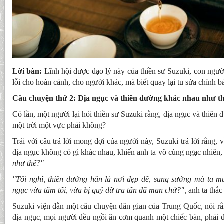
Lời bàn:
Lĩnh hội được đạo lý này của thiền sư Suzuki, con ngườ
lỗi cho hoàn cảnh, cho người khác, mà biết quay lại tu sửa chính b
Câu chuyện thứ 2: Địa ngục và thiên đường khác nhau như t
Có lần, một người lại hỏi thiền sư Suzuki rằng, địa ngục và thiên
một trời một vực phải không?
Trái với câu trả lời mong đợi của người này, Suzuki trả lời rằng, 
địa ngục không có gì khác nhau, khiến anh ta vô cùng ngạc nhiên, 
như thế?"
"Tôi nghĩ, thiên đường hẳn là nơi đẹp đẽ, sung sướng mà ta m
ngục vừa tăm tối, vừa bị quỷ dữ tra tấn dã man chứ?",
anh ta thắc
Suzuki viện dẫn một câu chuyện dân gian của Trung Quốc, nói rằ
địa ngục, mọi người đều ngồi ăn cơm quanh một chiếc bàn, phải d