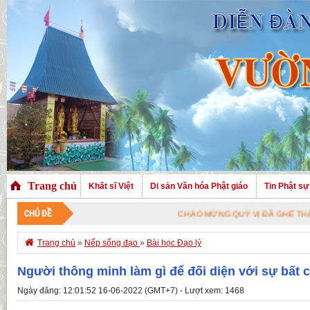
Trang chủ
Khất sĩ Việt
Di sản Văn hóa Phật giáo
Tin Phật sự
CHỦ ĐỀ
CHÀO MỪNG QUÝ VỊ ĐÃ GHÉ THĂM TRANG N

Trang chủ
»
Nếp sống đạo
»
Bài học Đạo lý
Người thông minh làm gì để đối diện với sự bất 
Ngày đăng: 12:01:52 16-06-2022 (GMT+7) - Lượt xem: 1468