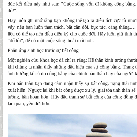
đúc kết điều này như sau: "Cuộc sống vốn dĩ không công bằng.
đó!".
Hãy luôn ghi nhớ rằng bạn không thể tạo ra điều tích cực từ nh
vậy, nếu bạn luôn than trách, bất cần đời, bực tức, căng thẳng,
liệu có thể tạo nên điều diệu kỳ cho cuộc đời. Hãy luôn giữ tinh t
“đổ lỗi”, để có một cuộc sống thoải mái hơn.
Phản ứng sinh học trước sự bất công
Một nghiên cứu khoa học đã chỉ ra rằng: Hệ thần kinh tưởng thưởn
khi chúng ta nhận thấy những dấu hiệu của sự công bằng. Trạng t
ảnh hưởng kể cả do công bằng của chính bản thân hay của người 
Khi bản thân bạn đang cảm nhận thấy sự bất công, trạng thái tinh
xuất hiện. Ngược lại khi bất công được xử lý, giải tỏa tinh thần s
tưởng, hân hoan hơn. Hãy đấu tranh sự bất công của cộng đồng để
lạc quan, yêu đời hơn.