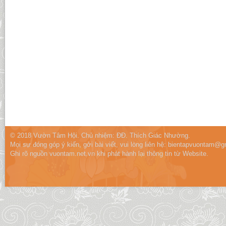
© 2018 Vườn Tâm Hội. Chủ nhiệm: ĐĐ. Thích Giác Nhường.
Mọi sự đóng góp ý kiến, gởi bài viết, vui lòng liên hệ:
bientapvuontam@gm
Ghi rõ nguồn vuontam.net.vn khi phát hành lại thông tin từ Website.