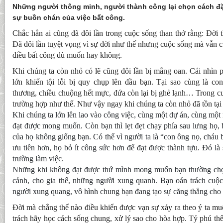
Những người thông minh, người thành công lại chọn cách đặc
sự buồn chán của việc bất công.
Chắc hẳn ai cũng đã đôi lần trong cuộc sống than thở rằng: Đời th
Đã đôi lần tuyệt vọng vì sự đời như thế nhưng cuộc sống mà vẫn cứ
điều bất công dù muốn hay không.
Khi chúng ta còn nhỏ có lẽ cũng đôi lần bị mắng oan. Cái nhìn 
lớn khiến tội lỗi bị quy chụp lên đầu bạn. Tại sao cùng là 
thương, chiều chuộng hết mực, đứa còn lại bị ghẻ lạnh… Trong 
trường hợp như thế. Như vậy ngay khi chúng ta còn nhỏ đã tồn tại 
Khi chúng ta lớn lên lao vào công việc, cùng một dự án, cùng một
đạt được mong muốn. Còn bạn thì lẹt đẹt chạy phía sau lưng họ, 
của họ không giống bạn. Có thể vì người ta là “con ông nọ, cháu 
ưu tiên hơn, họ bỏ ít công sức hơn để đạt được thành tựu. Đó là
trường làm việc.
Những khi không đạt được thứ mình mong muốn bạn thường chọn
cảnh, cho gia thế, những người xung quanh. Bạn oán trách cuộ
người xung quang, vô hình chung bạn đang tạo sự căng thẳng cho 
Đời mà chẳng thể nào điều khiển được vạn sự xảy ra theo ý ta mu
trách hãy học cách sống chung, xử lý sao cho hòa hợp. Tỷ phú thế