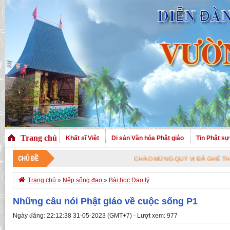
Trang chủ
Khất sĩ Việt
Di sản Văn hóa Phật giáo
Tin Phật sự
CHỦ ĐỀ
CHÀO MỪNG QUÝ VỊ ĐÃ GHÉ THĂM TRANG NHÀ. CHÚC 

Trang chủ
»
Nếp sống đạo
»
Bài học Đạo lý
Những câu nói Phật giáo về cuộc sống P1
Ngày đăng: 22:12:38 31-05-2023 (GMT+7) - Lượt xem: 977