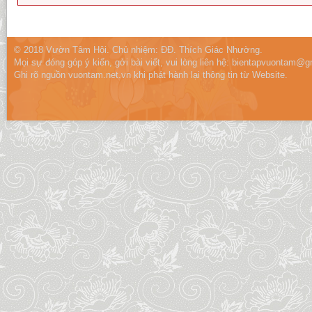
© 2018 Vườn Tâm Hội. Chủ nhiệm: ĐĐ. Thích Giác Nhường.
Mọi sự đóng góp ý kiến, gởi bài viết, vui lòng liên hệ:
bientapvuontam@gm
Ghi rõ nguồn vuontam.net.vn khi phát hành lại thông tin từ Website.