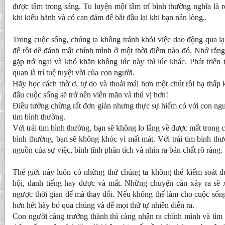
được tâm trong sáng. Tu luyện một tâm trí bình thường nghĩa là r
khi kiêu hãnh và có can đảm để bắt đầu lại khi bạn nản lòng..
Trong cuộc sống, chúng ta không tránh khỏi việc dao động qua lại
để rồi dễ đánh mất chính mình ở một thời điểm nào đó. Nhớ rằng,
gặp trở ngại và khó khăn không lúc này thì lúc khác. Phát triển 
quan là trí tuệ tuyệt vời của con người.
Hãy học cách thờ ơ, tự do và thoải mái hơn một chút rồi hạ thấp 
đâu cuộc sống sẽ trở nên viên mãn và thú vị hơn!
Điều tưởng chừng rất đơn giản nhưng thực sự hiếm có với con ngườ
tim bình thường.
Với trái tim bình thường, bạn sẽ không lo lắng về được mất trong c
bình thường, bạn sẽ không khóc vì mất mát. Với trái tim bình thư
nguồn của sự việc, bình tĩnh phân tích và nhìn ra bản chất rõ ràng.
Thế giới này luôn có những thứ chúng ta không thể kiểm soát 
hội, danh tiếng hay được và mất. Những chuyện cần xảy ra sẽ 
ngược thời gian để mà thay đổi. Nếu không thể làm cho cuộc sống 
hơn hết hãy bỏ qua chúng và để mọi thứ tự nhiên diễn ra.
Con người càng trưởng thành thì càng nhận ra chính mình và tìm