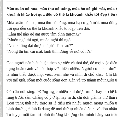
Mùa xuân có hoa, mùa thu có trăng, mùa hạ có gió mát, mùa 
khoảnh khắc trôi qua đều có thể là khoảnh khắc tốt đẹp trên 
Mùa xuân có hoa, mùa thu có trăng, mùa hạ có gió mát, mùa đông
trôi qua đều có thể là khoảnh khắc tốt đẹp trên đời.
“Làm thế nào để đạt được tâm bình thường?”
"Muốn ngủ thì ngủ, muốn ngồi thì ngồi."
“Nếu không đạt được thì phải làm sao?”
“Nóng thì tìm cái mát, lạnh thì hướng về nơi có lửa”.
Con người nên biết thuận theo sự việc và thời thế, để mọi việc diễn
dụng hoàn cảnh và hòa hợp với thiên nhiên. Người có thể tu dưỡn
là nhìn thấu được mọi việc, xem nhẹ và nhìn đi chỗ khác. Chỉ kh
với thế giới, sống một cuộc sống đơn giản và trở thành một người t
Có câu nói rằng: “Đừng ngạc nhiên khi được ưu ái hay bị chê 
rụng trước sân. Chẳng có ý ở lại hay ra đi, chỉ đơn giản là thư thái 
Loại trạng thái này thực sự là điều mà nhiều người mong muốn t
bình thường chính là đang để mọi thứ tự nhiên diễn ra và đón nhậ
Tu luyện một tâm trí bình thường là dựng cho mình hàng rào trồ