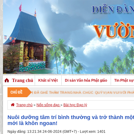
Trang chủ
Khất sĩ Việt
Di sản Văn hóa Phật giáo
Tin Phật sự
CHỦ ĐỀ
Ý VỊ ĐÃ GHÉ THĂM TRANG NHÀ. CHÚC QUÝ VỊ AN VUI VỚI PHÁP BẢO CAO Q

Trang chủ
»
Nếp sống đạo
»
Bài học Đạo lý
Nuôi dưỡng tâm trí bình thường và trở thành một
mới là khôn ngoan!
Ngày đăng: 13:21:34 24-06-2024 (GMT+7) - Lượt xem: 1401