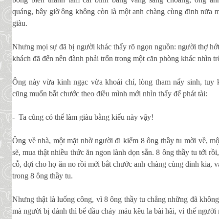
quáng, bây giờ ông không còn là một anh chàng cùng đinh nữa m
giàu.
Nhưng mọi sự đã bị người khác thấy rõ ngọn nguồn: người thợ hớt 
khách đã đến nên đành phải trốn trong một căn phòng khác nhìn t
Ông này vừa kinh ngạc vừa khoái chí, lòng tham nẩy sinh, tuy k
cũng muốn bắt chước theo điều mình mới nhìn thấy để phát tài:
- Ta cũng có thể làm giàu bằng kiểu này vậy!
Ông về nhà, một mặt nhờ người đi kiếm 8 ông thầy tu mời về, mộ
sẽ, mua thật nhiều thức ăn ngon lành dọn sẵn. 8 ông thầy tu tới rồ
cỗ, đợi cho họ ăn no rồi mới bắt chước anh chàng cùng đinh kia, 
trong 8 ông thầy tu.
Nhưng thật là luống công, vì 8 ông thầy tu chẳng những đã không 
mà người bị đánh thì bể đầu chảy máu kêu la bài hãi, vì thế ngườ