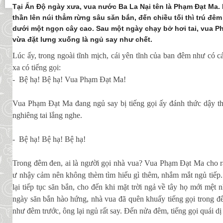
Tại Ấn Ðộ ngày xưa, vua nước Ba La Nại tên là Phạm Ðạt Ma.
thần lên núi thẳm rừng sâu săn bắn, đến chiều tối thì trú đêm
dưới một ngọn cây cao. Sau một ngày chạy bở hơi tai, vua 
vừa đặt lưng xuống là ngủ say như chết.
Lúc ấy, trong ngoài tĩnh mịch, cái yên tĩnh của ban đêm như có c
xa có tiếng gọi:
- Bệ hạ! Bệ hạ! Vua Phạm Ðạt Ma!
Vua Phạm Ðạt Ma đang ngủ say bị tiếng gọi ấy đánh thức dậy thì
nghiêng tai lắng nghe.
- Bệ hạ! Bệ hạ! Bệ hạ!
Trong đêm đen, ai là người gọi nhà vua? Vua Phạm Ðạt Ma cho r
ư nhậy cảm nên không thèm tìm hiểu gì thêm, nhắm mắt ngủ tiếp
lại tiếp tục săn bắn, cho đến khi mặt trời ngả về tây họ mới mệt
ngày săn bắn hào hứng, nhà vua đã quên khuấy tiếng gọi trong 
như đêm trước, ông lại ngủ rất say. Ðến nửa đêm, tiếng gọi quái dị 