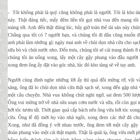
- Tôi không phải là quỷ cũng không phải là người. Tôi là kho t
này. Thật đáng tiếc, mấy đêm liền tôi gọi nhà vua đến mang tô
màng tới. Anh đến thật đúng lúc, bây giờ toàn thể tài sản này chún
Chẳng qua tôi có 7 người bạn, và chúng tôi đi đâu cũng muốn đi
anh phải làm những gì: ngày mai anh về chùi dọn nhà cửa cho sạch
sữa bò và chút nước nho. Ðến trưa, chúng tôi sẽ cải trang thành 8
chúng tôi ăn uống xong, lấy một cây gậy phang vào đầu người 
xong đem ông ấy đặt vào góc nhà, lúc đó kho tàng sẽ về tay anh.
Người cùng đinh nghe những lời ấy thì quá đỗi mừng rỡ, vội v
sáng, ông đã lo chùi dọn nhà cửa thật sạch sẽ, xong đến gặp nhà 
một câu chuyện. Nhà vua không chút nghi ngờ, sai đem 500 lượ
Ông vui mừng trở về nhà sửa soạn cơm nước và sữa, rồi còn gọi m
hớt tóc tươm tất. Thời gian quá cấp bách nên ông vừa hớt tóc xong 
cửa. Ông lễ độ mời họ vào nhà ngồi, xong đem các thứ đã chu
Xong, như đã đồng ý với nhau trước, ông đem tới một cây gậy
đoàn phang vào một cái thật mạnh. Thật là quái lạ, ông vừa mới p
bỗng biến thành tám cái bình bằng vàng sáng choang, óng 