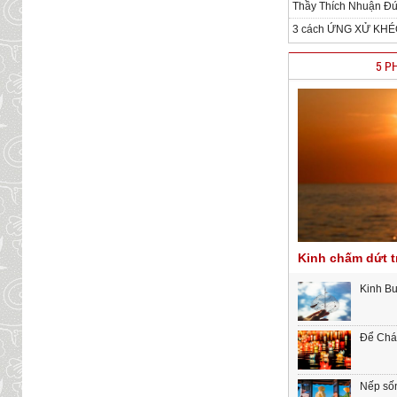
Thầy Thích Nhuận Đức
3 cách ỨNG XỬ KHÉO
5 P
Kinh chấm dứt t
Kinh B
Để Chán
Nếp sốn