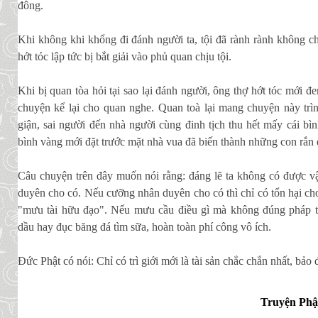
đông.
Khi không khi khổng đi đánh người ta, tội đã rành rành không c
hớt tóc lập tức bị bắt giải vào phủ quan chịu tội.
Khi bị quan tòa hỏi tại sao lại đánh người, ông thợ hớt tóc mới 
chuyện kể lại cho quan nghe. Quan toà lại mang chuyện này trìn
giận, sai người đến nhà người cùng đinh tịch thu hết mấy cái bìn
bình vàng mới đặt trước mặt nhà vua đã biến thành những con rắn 
Câu chuyện trên đây muốn nói rằng: đáng lẽ ta không có được vậ
duyên cho có. Nếu cưỡng nhân duyên cho có thì chỉ có tổn hại cho
"mưu tài hữu đạo". Nếu mưu cầu điều gì mà không đúng pháp th
dầu hay đục băng đá tìm sữa, hoàn toàn phí công vô ích.
Ðức Phật có nói: Chỉ có trì giới mới là tài sản chắc chắn nhất, bảo
Truyện Phậ