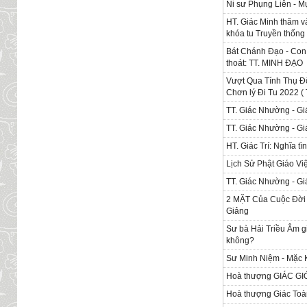
Ni sư Phụng Liên - M
HT. Giác Minh thăm và
khóa tu Truyền thống 
Bát Chánh Đạo - Con 
thoát: TT. MINH ĐẠO
Vượt Qua Tính Thụ Độ
Chơn lý Đi Tu 2022 (
TT. Giác Nhường - Gi
TT. Giác Nhường - Gi
HT. Giác Trí: Nghĩa tì
Lịch Sử Phật Giáo Vi
TT. Giác Nhường - Giá
2 MẶT Của Cuộc Đời (
Giảng
Sư bà Hải Triều Âm g
không?
Sư Minh Niệm - Mặc K
Hoà thượng GIÁC GIỚ
Hoà thượng Giác Toà