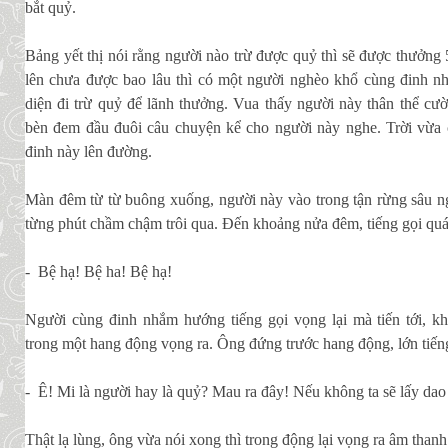
bắt quỷ.
Bảng yết thị nói rằng người nào trừ được quỷ thì sẽ được thưởng 
lên chưa được bao lâu thì có một người nghèo khổ cùng đinh như
diện đi trừ quỷ để lãnh thưởng. Vua thấy người này thân thể cườn
bèn đem đầu đuôi câu chuyện kể cho người này nghe. Trời vừa 
đinh này lên đường.
Màn đêm từ từ buông xuống, người này vào trong tận rừng sâu ng
từng phút chầm chậm trôi qua. Ðến khoảng nửa đêm, tiếng gọi quái 
- Bệ hạ! Bệ ha! Bệ hạ!
Người cùng đinh nhắm hướng tiếng gọi vọng lại mà tiến tới, kh
trong một hang động vọng ra. Ông đứng trước hang động, lớn tiến
- Ê! Mi là người hay là quỷ? Mau ra đây! Nếu không ta sẽ lấy dao
Thật lạ lùng, ông vừa nói xong thì trong động lại vọng ra âm thanh t