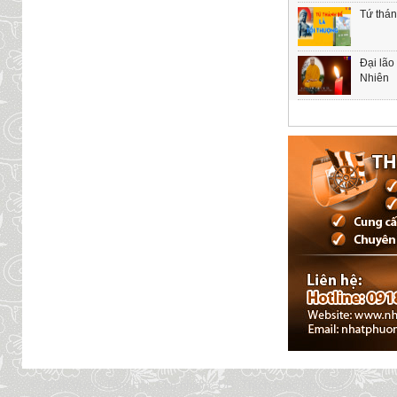
Tứ thán
Đại lão
Nhiên
© 2018 Vườn Tâm Hội. Chủ nhiệm: ĐĐ. Thích Giác Nhường.