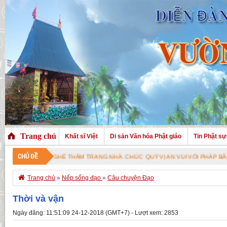
Trang chủ
Khất sĩ Việt
Di sản Văn hóa Phật giáo
Tin Phật sự
CHỦ ĐỀ
 ĐÃ GHÉ THĂM TRANG NHÀ. CHÚC QUÝ VỊ AN VUI VỚI PHÁP BẢO CAO QUÝ !

Trang chủ
»
Nếp sống đạo
»
Câu chuyện Đạo
Thời và vận
Ngày đăng: 11:51:09 24-12-2018 (GMT+7) - Lượt xem: 2853