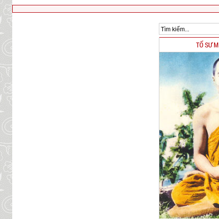
TỔ SƯ 