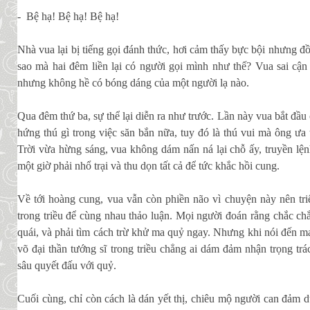
- Bệ hạ! Bệ hạ! Bệ hạ!
Nhà vua lại bị tiếng gọi đánh thức, hơi cảm thấy bực bội nhưng đồ
sao mà hai đêm liền lại có người gọi mình như thế? Vua sai cận 
nhưng không hề có bóng dáng của một người lạ nào.
Qua đêm thứ ba, sự thể lại diễn ra như trước. Lần này vua bắt đầ
hứng thú gì trong việc săn bắn nữa, tuy đó là thú vui mà ông ưa 
Trời vừa hừng sáng, vua không dám nấn ná lại chỗ ấy, truyền lệ
một giờ phải nhổ trại và thu dọn tất cả để tức khắc hồi cung.
Về tới hoàng cung, vua vẫn còn phiền não vì chuyện này nên tri
trong triều để cùng nhau thảo luận. Mọi người đoán rằng chắc ch
quái, và phải tìm cách trừ khử ma quỷ ngay. Nhưng khi nói đến ma
võ đại thần tướng sĩ trong triều chẳng ai dám đảm nhận trọng t
sâu quyết đấu với quỷ.
Cuối cùng, chỉ còn cách là dán yết thị, chiêu mộ người can đảm 