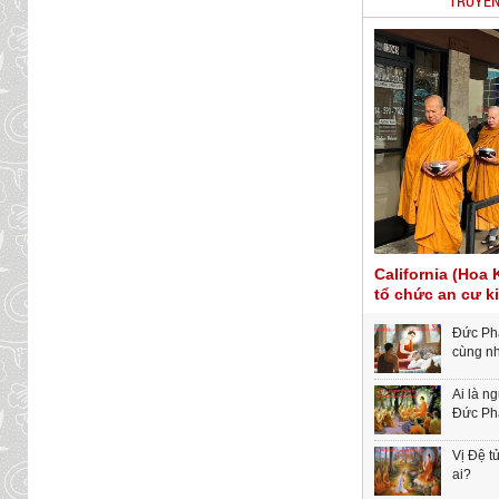
TRUYỀN
California (Hoa 
tổ chức an cư k
Đức Phậ
cùng n
Ai là n
Đức Ph
Vị Đệ t
ai?