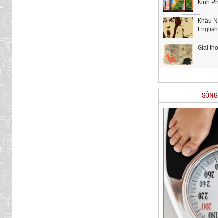
Kinh P
Khẩu N
English
Giai th
SỐNG