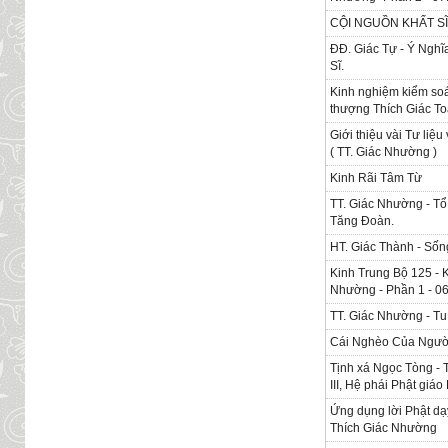
CỘI NGUỒN KHẤT SĨ
ĐĐ. Giác Tự - Ý Ngh
Sĩ.
Kinh nghiệm kiểm soá
thượng Thích Giác To
Giới thiệu vài Tư liệu
( TT. Giác Nhường )
Kinh Rãi Tâm Từ
TT. Giác Nhường - T
Tăng Đoàn.
HT. Giác Thành - Sốn
Kinh Trung Bộ 125 - 
Nhường - Phần 1 - 0
TT. Giác Nhường - T
Cái Nghèo Của Người
Tịnh xá Ngọc Tòng - 
III, Hệ phái Phật giáo
Ứng dụng lời Phật dạy
Thích Giác Nhường