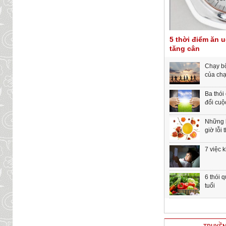
5 thời điểm ăn 
tăng cân
Chạy bộ
của chạ
Ba thói
đổi cuộ
Những b
giờ lỗi 
7 việc 
6 thói 
tuổi