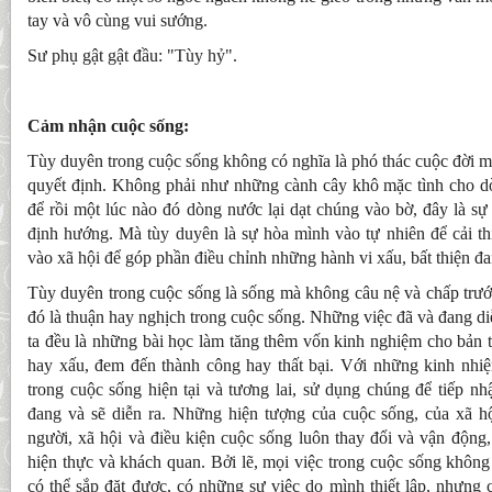
tay và vô cùng vui sướng.
Sư phụ gật gật đầu: "Tùy hỷ".
Cảm nhận cuộc sống:
Tùy duyên trong cuộc sống không có nghĩa là phó thác cuộc đời mì
quyết định. Không phải như những cành cây khô mặc tình cho dò
để rồi một lúc nào đó dòng nước lại dạt chúng vào bờ, đây là sự
định hướng. Mà tùy duyên là sự hòa mình vào tự nhiên để cải thi
vào xã hội để góp phần điều chỉnh những hành vi xấu, bất thiện đan
Tùy duyên trong cuộc sống là sống mà không câu nệ và chấp trướ
đó là thuận hay nghịch trong cuộc sống. Những việc đã và đang di
ta đều là những bài học làm tăng thêm vốn kinh nghiệm cho bản t
hay xấu, đem đến thành công hay thất bại. Với những kinh nhi
trong cuộc sống hiện tại và tương lai, sử dụng chúng để tiếp n
đang và sẽ diễn ra. Những hiện tượng của cuộc sống, của xã hộ
người, xã hội và điều kiện cuộc sống luôn thay đổi và vận động, 
hiện thực và khách quan. Bởi lẽ, mọi việc trong cuộc sống không
có thể sắp đặt được, có những sự việc do mình thiết lập, nhưng