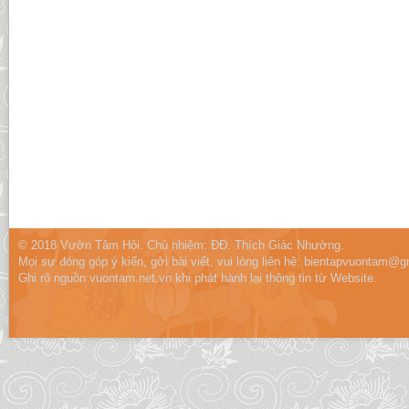
© 2018 Vườn Tâm Hội. Chủ nhiệm: ĐĐ. Thích Giác Nhường.
Mọi sự đóng góp ý kiến, gởi bài viết, vui lòng liên hệ:
bientapvuontam@gm
Ghi rõ nguồn vuontam.net.vn khi phát hành lại thông tin từ Website.