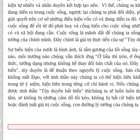
kiện tự nhiên và nhân duyên kết hợp tạo nên. Vì thế, chúng ta kh
đang diễn ra trong cuộc sống, ngược lại chúng ta phải đối diện, p
giải quyết trên cơ sở những điều kiện vốn có và đang diễn ra đó.
cuộc sống để rồi từ đó phát huy và cống hiến cho cuộc sống nhữ
có và xã hội đang cần. Cuộc sống là mãnh đất để chúng ta sống
tưởng của chính mình. Đây chính là giá trị thực tiễn của sự "Tùy 
Sự biểu hiện của nước là hình ảnh, là tấm gương của lối sống tùy
nào, môi trường nào chúng vẫn thích ứng "Ở bầu thì tròn, ở ống
thức, tướng dạng nhưng không hề thay đổi bản chất của nó. Đây 
biến", tùy duyên là để thuận theo nguyên lý cuộc sống, bản c
không mất Đạo, với tinh thần này chúng ta có thể hiện hữu kh
trong từ ý niệm, hiện hữu trong từng cử chỉ hành vi. Nếu chúng
được tinh thần "Tùy duyên bất biến" thìchúng ta sẽ luôn luôn d
tâm, sẽ không bị những cám dỗ lôi kéo, không bị bất cứ hiện tư
hoặc đánh mất giá trị cuộc sống, con đường lý tưởng của chúng ta