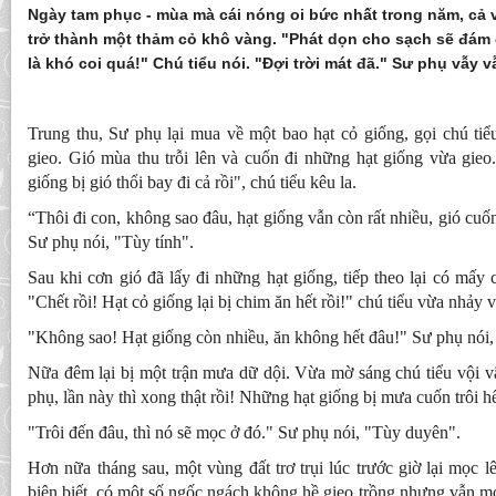
Ngày tam phục - mùa mà cái nóng oi bức nhất trong năm, cả 
trở thành một thảm cỏ khô vàng. "Phát dọn cho sạch sẽ đám cỏ
là khó coi quá!" Chú tiểu nói. "Đợi trời mát đã." Sư phụ vẫy vẫ
Trung thu, Sư phụ lại mua về một bao hạt cỏ giống, gọi chú tiể
gieo. Gió mùa thu trỗi lên và cuốn đi những hạt giống vừa gieo
giống bị gió thổi bay đi cả rồi", chú tiểu kêu la.
“Thôi đi con, không sao đâu, hạt giống vẫn còn rất nhiều, gió cu
Sư phụ nói, "Tùy tính".
Sau khi cơn gió đã lấy đi những hạt giống, tiếp theo lại có mấ
"Chết rồi! Hạt cỏ giống lại bị chim ăn hết rồi!" chú tiểu vừa nhảy 
"Không sao! Hạt giống còn nhiều, ăn không hết đâu!" Sư phụ nói
Nữa đêm lại bị một trận mưa dữ dội. Vừa mờ sáng chú tiểu vội v
phụ, lần này thì xong thật rồi! Những hạt giống bị mưa cuốn trôi hế
"Trôi đến đâu, thì nó sẽ mọc ở đó." Sư phụ nói, "Tùy duyên".
Hơn nữa tháng sau, một vùng đất trơ trụi lúc trước giờ lại mọc
biên biết, có một số ngốc ngách không hề gieo trồng nhưng vẫn mọ