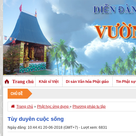
Trang chủ
Khất sĩ Việt
Di sản Văn hóa Phật giáo
Tin Phật sự
CHỦ ĐỀ
CHÀO MỪN

Trang chủ
»
Phật học ứng dụng
»
Phương pháp tu tập
Tùy duyên cuộc sống
Ngày đăng: 10:44:41 20-06-2018 (GMT+7) - Lượt xem: 6831